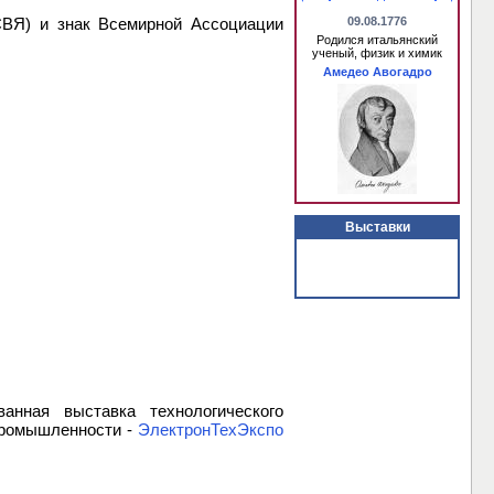
СВЯ) и знак Всемирной Ассоциации
09.08.1776
Родился итальянский
ученый, физик и химик
Амедео Авогадро
Выставки
анная выставка технологического
промышленности -
ЭлектронТехЭкспо