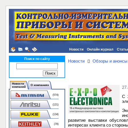
Новости
Онлайн журнал
Стать
Поиск по сайту
Новости
Обзоры и анонсы
Новости
О компаниях
27
компаний
(574)
С 
эл
(121)
Эк
ин
(134)
развитие выставки обуслов
интересах клиента со стороны
(78)