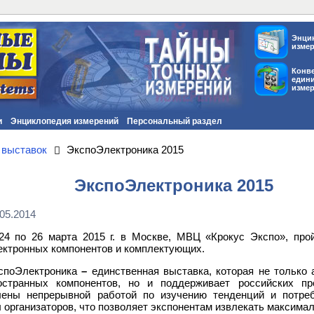
Энци
изме
Конв
един
изме
и
Энциклопедия измерений
Персональный раздел
 выставок
ЭкспоЭлектроника 2015
ЭкспоЭлектроника 2015
.05.2014
24 по 26 марта 2015 г. в Москве, МВЦ «Крокус Экспо», про
ектронных компонентов и комплектующих.
споЭлектроника
–
единственная выставка, которая не только 
остранных компонентов, но и поддерживает российских пр
лены непрерывной работой по изучению тенденций и потре
 организаторов, что позволяет экспонентам извлекать максимал