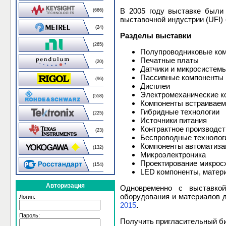
В 2005 году выставке были
(666)
выставочной индустрии (UFI) 
(24)
Разделы выставки
(265)
Полупроводниковые ком
Печатные платы
(20)
Датчики и микросистем
Пассивные компоненты
(96)
Дисплеи
Электромеханические к
(558)
Компоненты встраиваем
Гибридные технологии
(225)
Источники питания
Контрактное производст
(23)
Беспроводные технолог
Компоненты автоматиза
(132)
Микроэлектроника
Проектирование микросх
(154)
LED компоненты, матери
Авторизация
Одновременно с выставкой
оборудования и материалов 
Логин:
2015
.
Пароль:
Получить пригласительный б