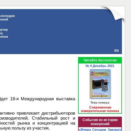
клопедия
рений
ертер
иц
рения
EN
Читайте бесплатно
№ 4 Декабрь 2021
йдет 18-я Международная выставка
Тема номера:
Современная
измерительная техника
активно привлекает дистрибьюторов
оизводителей. Стабильный рост и
События из истории
бностей рынка и концентрацией на
измерений
ьную пользу из участия.