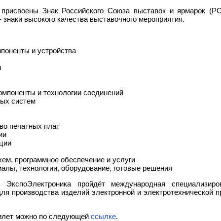
 присвоены Знак Российского Союза выставок и ярмарок (Р
- знаки высокого качества выставочного мероприятия.
поненты и устройства
ы
омпоненты и технологии соединений
ых систем
во печатных плат
ии
ции
ем, программное обеспечение и услуги
алы, технологии, оборудование, готовые решения
 ЭкспоЭлектроника пройдёт международная специализиров
для производства изделий электронной и электротехнической 
илет можно по следующей
ссылке
.