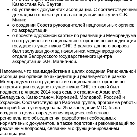
Казахстана Р.А. Баутов;
об уставных документах ассоциации. С соответствующим
докладом о проекте устава ассоциации выступил С.В.
Мигин;
о создании Совета руководителей национальных органов
по аккредитации;
о проекте «дорожной карты» по реализации Меморандума
о сотрудничестве национальных органов по аккредитации
государств-участников СНГ. В рамках данного вопроса
был заслушан доклад начальника международного
отдела Белорусского государственного центра
аккредитации Э.Н. Мальгиной.
Напомним, что взаимодействие в целях создания Региональной
ассоциации органов по аккредитации реализуется в рамках
Меморандума о сотрудничестве национальных органов по
аккредитации государств-участников СНГ, который был
подписан в январе 2014 года семью странами: Арменией,
Беларусью, Казахстаном, Киргизией, Молдовой, Россией и
Украиной. Соответствующая Рабочая группа, программа работы
которой была утверждена на 25-м заседании МГС, была
создана в целях определения юридической основы
регионального объединения, разработки необходимых
нормативных документов, а также подготовки рекомендаций по
различным вопросам, связанным с функционированием
ассоциации.