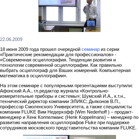
22.06.2009
18 июня 2009 года прошел очередной
семинар
из серии
«Практические рекомендации для профессионалов» -
«Современная осциллография. Тенденции развития и
технологии современной осциллографии. Как правильно
выбрать осциллограф для Ваших измерений. Компьютерная
математика в осциллографии».
На этом семинаре с популярными презентациями выступили:
Афонский А.А., гл.редактор журнала «Контрольно-
измерительные приборы и системы»; Шумский И.А., к.т.н.,
технический директор компании ЭЛИКС; Дьяконов В.П.,
профессор Смоленского Университета, а также специалисты
компании FLUKE Вим Недерхофф (Wim Nederhoff ) – продакт-
менеджер и Хенк Коппелманс (Henk Koppelmans) – менеджер по
развитию направления осциллографов Fluke при поддержке
сотрудников московского представительства компании FLUKE.