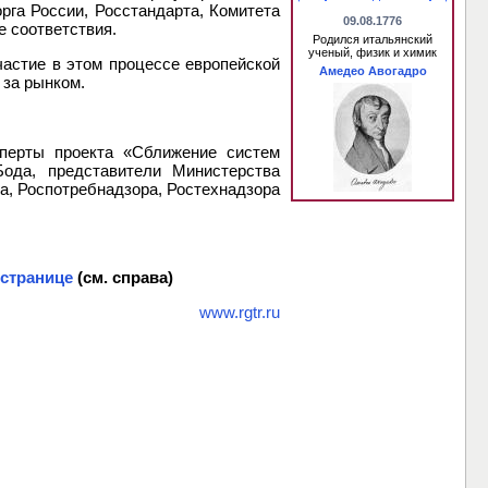
рга России, Росстандарта, Комитета
09.08.1776
е соответствия.
Родился итальянский
ученый, физик и химик
астие в этом процессе европейской
Амедео Авогадро
 за рынком.
перты проекта «Сближение систем
ода, представители Министерства
а, Роспотребнадзора, Ростехнадзора
 странице
(см. справа)
www.rgtr.ru