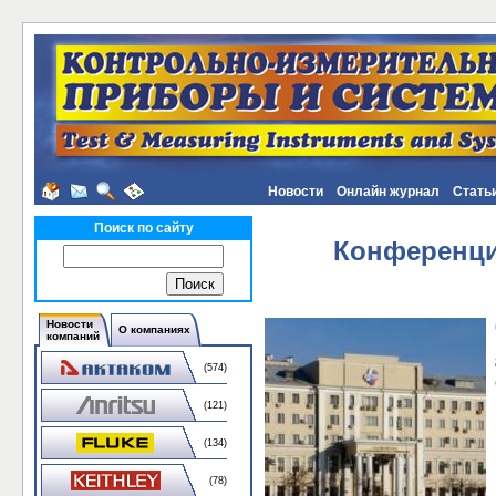
Новости
Онлайн журнал
Стать
Поиск по сайту
Конференци
Новости
О компаниях
компаний
(574)
(121)
(134)
(78)