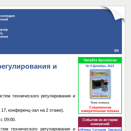
клопедия
рений
ертер
иц
рения
EN
Читайте бесплатно
регулирования и
№ 4 Декабрь 2021
тем технического регулирования и
Тема номера:
Современная
 17, конференц-зал на 2 этаже).
измерительная техника
с 09:00.
События из истории
измерений
тем технического регулирования и