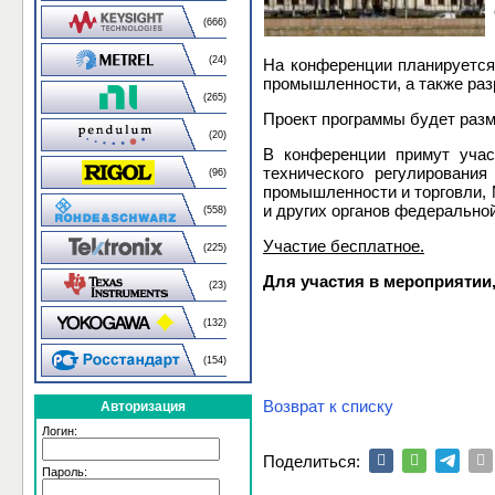
(666)
(24)
На конференции планируется
промышленности, а также раз
(265)
Проект программы будет раз
(20)
В конференции примут учас
технического регулировани
(96)
промышленности и торговли, 
и других органов федерально
(558)
Участие бесплатное.
(225)
Для участия в мероприятии
(23)
(132)
(154)
Возврат к списку
Авторизация
Логин:
Поделиться:
Пароль: