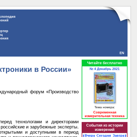
клопедия
рений
ертер
иц
рения
EN
Читайте бесплатно
троники в России»
№ 4 Декабрь 2021
еждународный форум «Производство
Тема номера:
Современная
измерительная техника
перед технологами и директорами
События из истории
российские и зарубежные эксперты.
измерений
 открытыми и доступными в период