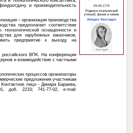
та и технологического консалтинга,
фондоотдачу и производительность
09.08.1776
Родился итальянский
ученый, физик и химик
лизация – организация производства
Амедео Авогадро
одства предполагает соответствие
ю технологической оснащенности и
дства для зарубежных заказчиков,
товить предприятие к выходу на
я российского ВПК. На конференции
цернов и взаимодействие с частными
ологических процессов организаторы
оммерческие предложения участникам
 Контактное лицо - Динара Бараева,
, доб. 2233; 741-77-02, e-mail: