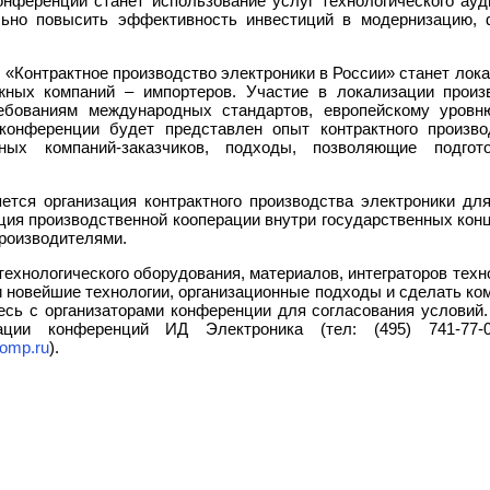
нференции станет использование услуг технологического ауди
льно повысить эффективность инвестиций в модернизацию, 
«Контрактное производство электроники в России» станет лока
жных компаний – импортеров. Участие в локализации произв
ребованиям международных стандартов, европейскому уровн
 конференции будет представлен опыт контрактного произво
ьных компаний-заказчиков, подходы, позволяющие подго
ется организация контрактного производства электроники дл
ция производственной кооперации внутри государственных кон
роизводителями.
технологического оборудования, материалов, интеграторов техн
 новейшие технологии, организационные подходы и сделать к
сь с организаторами конференции для согласования условий.
ции конференций ИД Электроника (тел: (495) 741-77-01
omp.ru
).