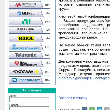
кризиса. Важнейшей темой ко
которые позволяют значите
(666)
труда.
(24)
Ключевой темой конференции 
в России продукции зарубе
(265)
российского предприятия т
организации процессов. На
(20)
требования транснационал
международный рынок.
(96)
Не менее важной темой явля
(558)
будет представлена организа
компаниями – контрактными п
(225)
Для компаний – поставщиков 
(23)
предлагаюм представить свои
Форума. Пожалуйста, свяжите
(132)
Менеджер отдела организа
d.baraeva@ecomp.ru
,
conf@ec
(154)
Авторизация
Логин:
Возврат к списку
Пароль: