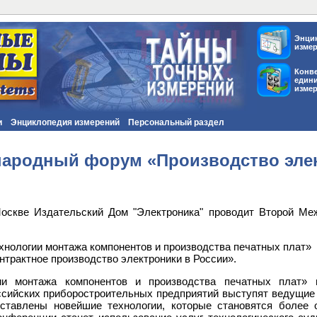
Энци
изме
Конв
един
изме
и
Энциклопедия измерений
Персональный раздел
ародный форум «Производство элек
 Москве Издательский Дом "Электроника" проводит Второй М
ехнологии монтажа компонентов и производства печатных плат»
нтрактное производство электроники в России».
ии монтажа компонентов и производства печатных плат» 
ссийских приборостроительных предприятий выступят ведущие 
ставлены новейшие технологии, которые становятся более