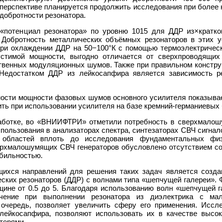
перспективе планируется продолжить исследования при более
добротности резонатора.
 «потенциал резонатора» по уровню 1015 для ДДР из×кратко
 Добротность металлических объёмных резонаторов в этих 
при охлаждении ДДР на 50−100°К с помощью термоэлектричес
устимой мощности, выгодно отличается от сверхпроводящих 
ственных модуляционных шумов. Также при правильном констр
 Недостатком ДДР из лейкосапфира является зависимость р
ности мощности фазовых шумов основного усилителя показывае
ь при использовании усилителя на базе кремний-германиевых 
работке, во «ВНИИФТРИ» отметили потребность в сверхмалош
пользования в анализаторах спектра, синтезаторах СВЧ сигнал
 областей вплоть до исследования фундаментальных физ
ерхмалошумящих СВЧ генераторов обусловлено отсутствием 
абильностью.
ихся направлений для решения таких задач является созда
ских резонаторов (ДДР) с волнами типа «шепчущей галереи».
щине от 0.5 до 5. Благодаря использованию волн «шепчущей г
чение при выполнении резонатора из диэлектрика с мал
 очередь, позволяет увеличить сферу его применения. Иссл
 лейкосапфира, позволяют использовать их в качестве высо
терями.