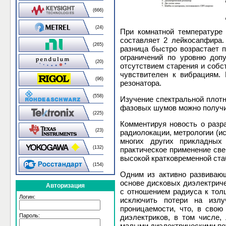
(666)
(24)
При комнатной температуре
составляет 2 лейкосапфира.
(265)
разница быстро возрастает 
ограничений по уровню доп
(20)
отсутствием старения и соб
чувствителен к вибрациям.
(96)
резонатора.
(558)
Изучение спектральной плот
фазовых шумов можно получит
(225)
Комментируя новость о раз
(23)
радиолокации, метрологии (ис
многих других прикладных
(132)
практическое применение св
высокой кратковременной ст
(154)
Одним из активно развивающ
основе дисковых диэлектриче
Авторизация
с отношением радиуса к тол
Логин:
исключить потери на излу
проницаемости, что, в свою
Пароль:
диэлектриков, в том числе,
малыми диэлектрическими по