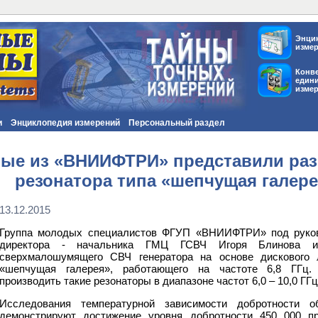
Энци
изме
Конв
един
изме
и
Энциклопедия измерений
Персональный раздел
ые из «ВНИИФТРИ» представили разр
резонатора типа «шепчущая галере
13.12.2015
Группа молодых специалистов ФГУП «ВНИИФТРИ» под руково
директора - начальника ГМЦ ГСВЧ Игоря Блинова из
сверхмалошумящего СВЧ генератора на основе дискового л
«шепчущая галерея», работающего на частоте 6,8 ГГц. 
производить такие резонаторы в диапазоне частот 6,0 – 10,0 ГГц
Исследования температурной зависимости добротности 
демонстрируют достижение уровня добротности 450 000 пр