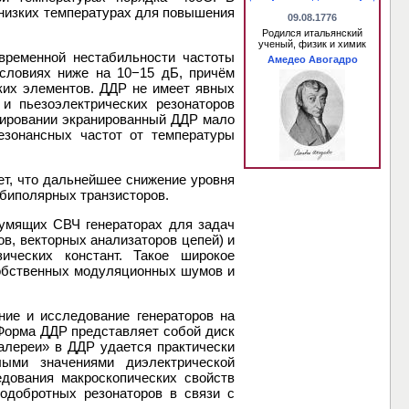
 низких температурах для повышения
09.08.1776
Родился итальянский
ученый, физик и химик
временной нестабильности частоты
Амедео Авогадро
условиях ниже на 10−15 дБ, причём
ких элементов. ДДР не имеет явных
и пьезоэлектрических резонаторов
уировании экранированный ДДР мало
езонансных частот от температуры
т, что дальнейшее снижение уровня
биполярных транзисторов.
умящих СВЧ генераторах для задач
ов, векторных анализаторов цепей) и
ических констант. Такое широкое
собственных модуляционных шумов и
ние и исследование генераторов на
 Форма ДДР представляет собой диск
алереи» в ДДР удается практически
ыми значениями диэлектрической
едования макроскопических свойств
кодобротных резонаторов в связи с