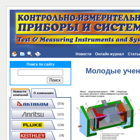
Новости
Онлайн журнал
Стать
Поиск по сайту
Молодые учен
Новости
О компаниях
компаний
(574)
(121)
(134)
(78)