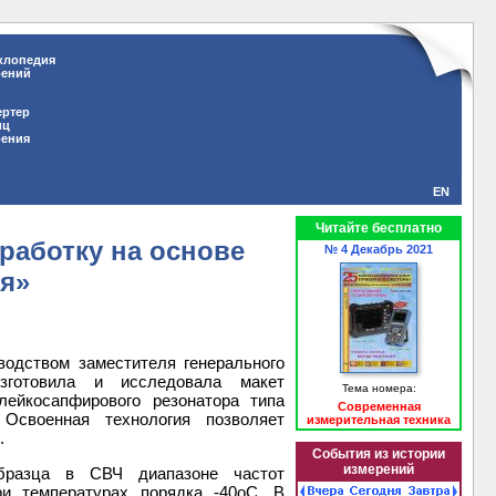
клопедия
рений
ертер
иц
рения
EN
Читайте бесплатно
аботку на основе
№ 4 Декабрь 2021
я»
дством заместителя генерального
готовила и исследовала макет
Тема номера:
ейкосапфирового резонатора типа
Современная
Освоенная технология позволяет
измерительная техника
.
События из истории
измерений
образца в СВЧ диапазоне частот
и температурах порядка -40oC. В