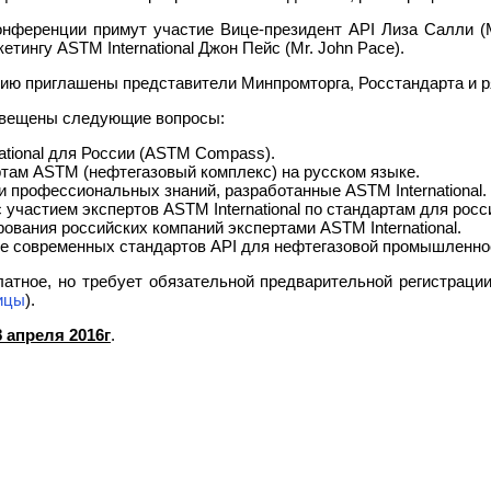
онференции примут участие Вице-президент API Лиза Салли (Ms
етингу АSТМ International Джон Пейс (Mr. John Pace).
тию приглашены представители Минпромторга, Росстандарта и 
свещены следующие вопросы:
tional для России (АSTM Compass).
ртам ASTM (нефтегазовый комплекс) на русском языке.
 профессиональных знаний, разработанные ASTM International.
 участием экспертов ASTM International по стандартам для росс
ования российских компаний экспертами ASTM International.
ие современных стандартов API для нефтегазовой промышленно
атное, но требует обязательной предварительной регистрации
ницы
).
8 апреля 2016г
.