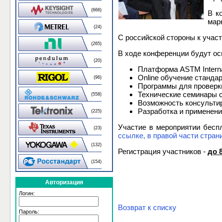
(666)
В к
марк
(24)
С российской стороны к учас
(265)
В ходе конференции будут о
(20)
Платформа АSTM Interna
Online обучение станда
(96)
Программы для проверки
Технические семинары с
(558)
Возможность консультир
Разработка и применен
(225)
Участие в мероприятии беспл
(23)
ссылке, в правой части стра
(132)
Регистрация участников -
до 
(154)
Авторизация
Логин:
Возврат к списку
Пароль: