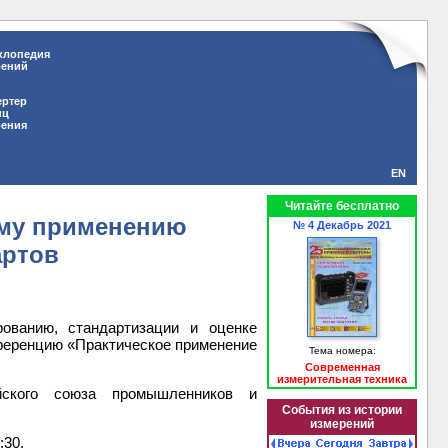
клопедия
рений
ертер
иц
рения
EN
Читайте бесплатно
ому применению
№ 4 Декабрь 2021
артов
ованию, стандартизации и оценке
ференцию «Практическое применение
Тема номера:
Современная
измерительная техника
йского союза промышленников и
События из истории
измерений
:30.