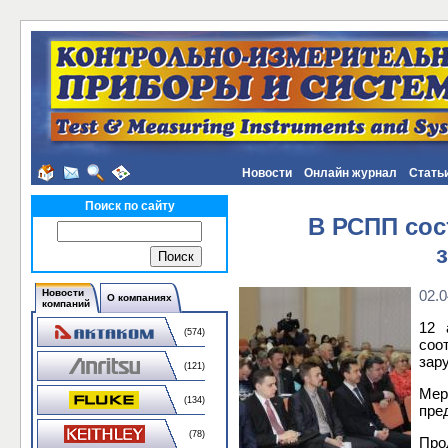
Новости
Онлайн журнал
Стать
Поиск по сайту
В РСПП сос
Новости
02.0
О компаниях
компаний
12 
(574)
соо
зар
(121)
Мер
(134)
пре
(78)
Про