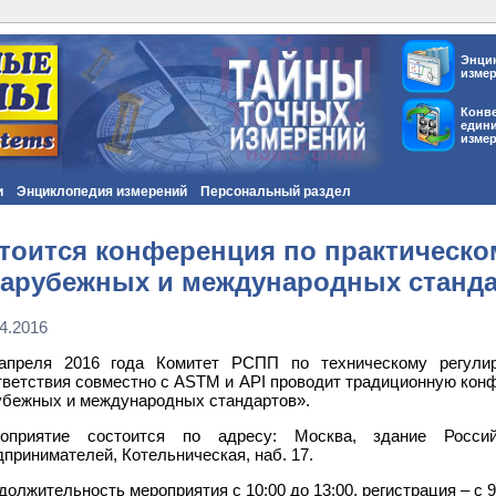
Энци
изме
Конв
един
изме
и
Энциклопедия измерений
Персональный раздел
тоится конференция по практическ
зарубежных и международных станд
4.2016
апреля 2016 года Комитет РСПП по техническому регулир
тветствия совместно с ASTM и API проводит традиционную кон
убежных и международных стандартов».
оприятие состоится по адресу: Москва, здание Росси
дпринимателей, Котельническая, наб. 17.
должительность мероприятия с 10:00 до 13:00, регистрация – с 9