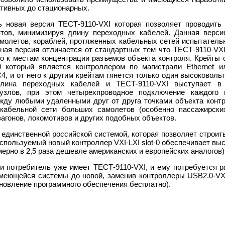
ативных до стационарных.
 новая версия ТЕСТ-9110-VXI которая позволяет проводить
тов, минимизируя длину переходных кабелей. Данная верси
молетов, кораблей, протяженных кабельных сетей испытатель
ная версия отличается от стандартных тем что ТЕСТ-9110-VXI
о к местам концентрации разъемов объекта контроля. Крейты
-0 который является контроллером по магистрали Ethernet
, и от него к другим крейтам тянется только один высоковольт
длина переходных кабелей и ТЕСТ-9110-VXI выступает в
злов, при этом четырехпроводное подключение каждого к
жду любыми удаленными друг от друга точками объекта конт
 кабельной сети больших самолетов (особенно пассажирских
агонов, локомотивов и других подобных объектов.
 единственной российской системой, которая позволяет строи
спользуемый новый контроллер VXI-LXI slot-0 обеспечивает выс
ерно в 2,5 раза дешевле американских и европейских аналогов)
ли потребитель уже имеет ТЕСТ-9110-VXI, и ему потребуется 
имеющейся системы до новой, заменив контроллеры USB2.0-VXI
новление программного обеспечения бесплатно).