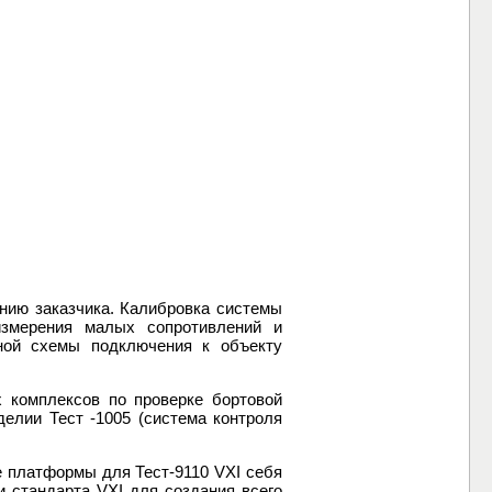
нию заказчика. Калибровка системы
измерения малых сопротивлений и
ной схемы подключения к объекту
 комплексов по проверке бортовой
делии Тест -1005 (система контроля
е платформы для Тест-9110 VXI себя
 стандарта VXI для создания всего