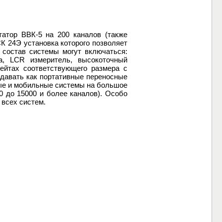
атор ВВК-5 на 200 каналов (также
 24Э установка которого позволяет
 состав системы могут включаться:
а, LCR измеритель, высокоточный
рейтах соответствующего размера с
здавать как портативные переносные
рные и мобильные системы на большое
0 до 15000 и более каналов). Особо
 всех систем.