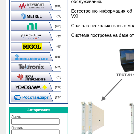
обслуживания.
(666)
Естественно информация об 
VXI.
(24)
Сначала несколько слов о мо
(265)
Система построена на базе от
(20)
(96)
(558)
(225)
(23)
(132)
(154)
Авторизация
Логин:
Пароль: