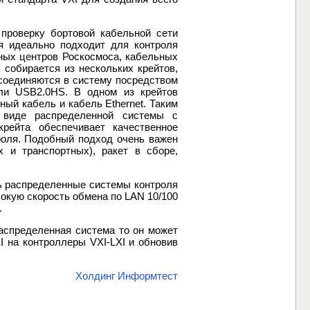
 проверку бортовой кабельной сети
я идеально подходит для контроля
ных центров Роскосмоса, кабельных
 собирается из нескольких крейтов,
 соединяются в систему посредством
 или USB2.0HS. В одном из крейтов
ный кабель и кабель Ethernet. Таким
 виде распределенной системы с
рейта обеспечивает качественное
роля. Подобный подход очень важен
 и транспортных), ракет в сборе,
ть распределенные системы контроля
окую скорость обмена по LAN 10/100
.
распределенная система то он может
 на контроллеры VXI-LXI и обновив
Холдинг Информтест