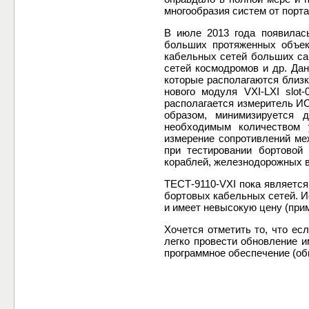
многообразия систем от порт
В июле 2013 года появилась
больших протяженных объек
кабельных сетей больших са
сетей космодромов и др. Дан
которые располагаются близк
нового модуля VXI-LXI slot
располагается измеритель ИС4
образом, минимизируется 
необходимым количеством у
измерение сопротивлений ме
при тестировании бортовой
кораблей, железнодорожных в
ТЕСТ-9110-VXI пока является
бортовых кабельных сетей. И
и имеет невысокую цену (прим
Хочется отметить то, что ес
легко провести обновление 
программное обеспечение (об