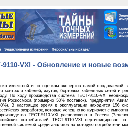
Энци
изме
Конв
един
изме
и
Энциклопедия измерений
Персональный раздел
-9110-VXI - Обновление и новые во
око известной и по оценкам экспертов самой продаваемой 
го контроля кабелей, жгутов, бортовых кабельных сетей и ре
оду. По ходу производства система ТЕСТ-9110-VXI неоднок
тия Роскосмоса (примерно 50% поставок), предприятия Авиа
30%). В настоящее время в эксплуатации находится 156 сис
российских разработок, которые успешно конкурируют с импортн
производство ТЕСТ-9110-VXI расположено в России (Зеленог
ссийских потребителей. ТЕСТ-9110-VXI сертифицирован на
твенной системой среди аналогов на которую потребители мог