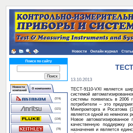
Новости
Онлайн журнал
Стать
Поиск по сайту
ТЕСТ
13.10.2013
Новости
ТЕСТ-9110-VXI является шир
О компаниях
компаний
системой автоматизированно
системы появилась в 2006 г
(574)
потребители – это предприя
Минпромторга и Росатома (
(121)
является одной из немногих 
Новое автоматизированное 
(134)
качественную поддержку ро
назначения и является единс
(78)