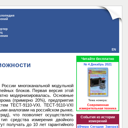
клопедия
рений
ертер
иц
рения
EN
Читайте бесплатно
зможности
№ 4 Декабрь 2021
в России многоканальной модульной
лейных блоков. Первая версия этой
ратно модернизировалась. Основные
прома (примерно 20%), предприятия
Тема номера:
тем ТЕСТ-9110-VXI. ТЕСТ-9110-VXI
Современная
измерительная техника
ыми аналогами на российском рынке.
рад), что позволяет осуществлять
События из истории
 тип средства измерения двойного
измерений
ут получать до 10 лет гарантийного