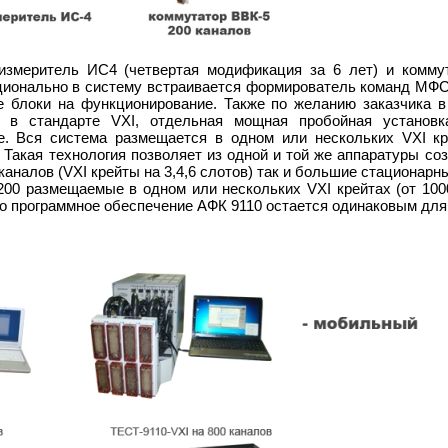
измеритель ИС4 (четвертая модификация за 6 лет) и коммут
ционально в систему встраивается формирователь команд МФСК
е блоки на функционирование. Также по желанию заказчика в
в стандарте VXI, отдельная мощная пробойная установк
е. Вся система размещается в одном или нескольких VXI к
 Такая технология позволяет из одной и той же аппаратуры со
0 каналов (VXI крейты на 3,4,6 слотов) так и большие стациона
200 размещаемые в одном или нескольких VXI крейтах (от 100
то программное обеспечение АФК 9110 остается одинаковым для