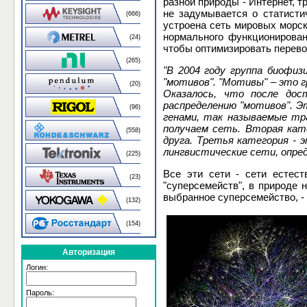
разной природы - Интернет, т
не задумывается о статистич
(666)
устроена сеть мировых морски
нормального функционировани
(24)
чтобы оптимизировать перево
(265)
"В 2004 году группа биофиз
"мотивов". "Мотивы" – это 
(20)
Оказалось, что после до
распределению "мотивов". Э
(96)
генами, так называемые тра
получаем сеть. Вторая кат
(558)
друга. Третья категория -
лингвистические сети, опре
(225)
Все эти сети - сети естес
(23)
"суперсемейств", в природе 
выбранное суперсемейство, -
(132)
(154)
Авторизация
Логин:
Пароль: