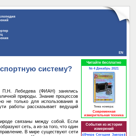
клопедия
рений
ертер
иц
рения
EN
Читайте бесплатно
нспортную систему?
№ 4 Декабрь 2021
. П.Н. Лебедева (ФИАН) занялись
зличной природы. Знание процессов
жно не только для использования в
сути работы рассказывает ведущий
Тема номера:
Современная
измерительная техника
рироде связаны между собой. Если
События из истории
бразуют сеть, а из-за того, что один
измерений
аправление. В мире существуют сети