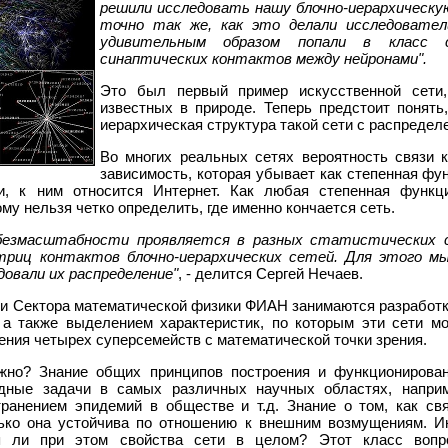
решили исследовать нашу блочно-иерархическу
точно так же, как это делали исследовател
удивительным образом попали в класс 
синаптических контактов между нейронами".
Это был первый пример искусственной сети
известных в природе. Теперь предстоит понять
иерархическая структура такой сети с распредел
Во многих реальных сетях вероятность связи к
зависимость, которая убывает как степенная фун
и, к ним относится Интернет. Как любая степенная функ
му нельзя четко определить, где именно кончается сеть.
 безмасштабности проявляется в разных статистических 
риц контактов блочно-иерархических сетей. Для этого мы
овали их распределение"
, - делится Сергей Нечаев.
и Сектора математической физики ФИАН занимаются разработк
 а также выделением характеристик, по которым эти сети м
ения четырех суперсемейств с математической точки зрения.
жно? Знание общих принципов построения и функционирован
адные задачи в самых различных научных областях, напри
транением эпидемий в обществе и т.д. Знание о том, как с
лько она устойчива по отношению к внешним возмущениям. 
ся ли при этом свойства сети в целом? Этот класс вопр