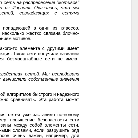
ю сеть на распределение "мотивов"
и из Израиля. Оказалось, что мы
сетей, совпадающих с сетями
, попадающей в один из классов,
, насколько жестко связана блочно-
ением мотивов.
акого-то элемента с другими имеет
кция. Такие сети получили название
ция безмасштабные сети не имеют
свойствах сетей. Мы исследовали
 вычисляли собственные значения
ой алгоритмов быстрого и надежного
ожно сравнивать. Эта работа может
ия сетей уже заставило по-новому
мер, повышение безопасности сети
вязаны между собой элементы сети,
Иными словами, если разрушить ряд
осов очень важен, например, для