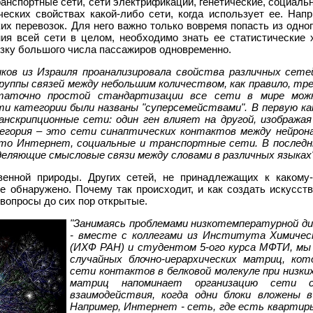
ранспортные сети, сети электрификации, генетические, социальны
еских свойствах какой-либо сети, когда использует ее. Напр
х перевозок. Для него важно только вовремя попасть из одног
я всей сети в целом, необходимо знать ее статистические х
зку большого числа пассажиров одновременно.
иков из Израиля проанализировала свойства различных сете
группы связей между небольшим количеством, как правило, тр
статочно простой стандартизации все сети в мире мож
ти категории были названы "суперсемействами". В первую к
нскрипционные сети: один ген влияет на другой, изображая
егория – это сети синаптических контактов между нейронам
 это Интернет, социальные и транспортные сети. В послед
деляющие смысловые связи между словами в различных языках
твенной природы. Других сетей, не принадлежащих к какому
не обнаружено. Почему так происходит, и как создать искусс
 вопросы до сих пор открытые.
"Занимаясь проблемами низкотемпературной дин
- вместе с коллегами из Института Химичес
(ИХФ РАН) и студентом 5-ого курса МФТИ, мы
случайных блочно-иерархических матриц, кот
сети контактов в белковой молекуле при низк
матриц напоминает организацию сети с
взаимодействия, когда одни блоки вложены 
Например, Интернет - сеть, где есть квартиры