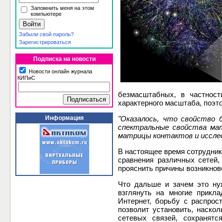
Запомнить меня на этом
компьютере
Забыли свой пароль?
Зарегистрироваться
Подписка на новости
Новости онлайн журнала
КИПиС
безмасштабных, в частност
характерного масштаба, поэто
Информация
"Оказалось, что свойство
спектральные свойства мат
матрицы контактов и исслед
В настоящее время сотрудник
сравнения различных сетей,
прояснить причины возникнов
Что дальше и зачем это ну
взглянуть на многие прикл
Интернет, борьбу с распрос
позволит установить, наско
сетевых связей, сохранят