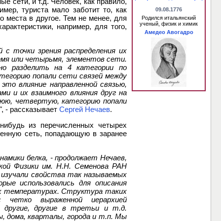
е сети, и т.д. Человек, как правило,
имер, туриста мало заботит то, как
09.08.1776
о места в другое. Тем не менее, для
Родился итальянский
ученый, физик и химик
арактеристики, например, для того,
Амедео Авогадро
й с точки зрения распределения их
емя или четырьмя, элементов сети.
но разделить на 4 категории по
атегорию попали сети связей между
 это влияние направленной связью,
и и их взаимного влияния друг на
нюю, четвертую, категорию попали
"
, - рассказывает
Сергей Нечаев
.
-нибудь из перечисленных четырех
твенную сеть, попадающую в заранее
амики белка, - продолжает Нечаев,
кой Физики им. Н.Н. Семенова РАН
 изучали свойства так называемых
орые использовались для описания
их температурах. Структура таких
 четко выраженной иерархией
в другие, другие в третьи и т.д.
, дома, кварталы, города и т.п. Мы