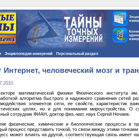
Энци
изме
Конв
един
изме
и
Энциклопедия измерений
Персональный раздел
 Интернет, человеческий мозг и тра
7.2010
екторе математической физики Физического института им
работкой алгоритма быстрого и надежного сравнения сетей ра
имодействия элементов сети, ее свойств, характеристик ва
ктических целях, но и для понимания мироустройства. О 
ный сотрудник ФИАН, доктор физ.-мат. наук Сергей Нечаев.
гие физические, химические и биологические процессы в п
ый процесс представить точкой, то связи между этими точками о
цесс может влиять на другой, соответствующая связь имеет н