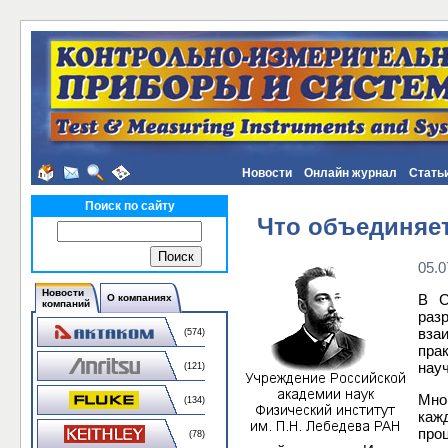
Новости
Онлайн журнал
Стать
Поиск по сайту
Что объединяет
05.0
Новости
В С
О компаниях
компаний
раз
вза
(574)
пра
науч
(121)
Мно
(134)
кажд
про
(78)