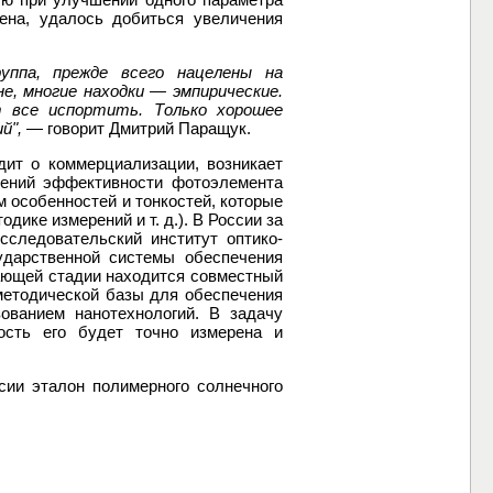
ена, удалось добиться увеличения
ппа, прежде всего нацелены на
, многие находки — эмпирические.
 все испортить. Только хорошее
й",
— говорит Дмитрий Паращук.
дит о коммерциализации, возникает
рений эффективности фотоэлемента
 особенностей и тонкостей, которые
ике измерений и т. д.). В России за
сследовательский институт оптико-
дарственной системы обеспечения
шающей стадии находится совместный
методической базы для обеспечения
ованием нанотехнологий. В задачу
ность его будет точно измерена и
сии эталон полимерного солнечного