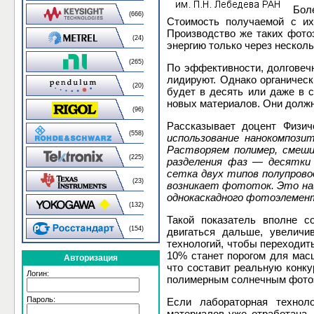
Бол
(666)
Стоимость получаемой с их
Производство же таких фотоэ
(24)
энергию только через нескол
(265)
По эффективности, долговеч
лидируют. Однако органическ
(20)
будет в десять или даже в 
новых материалов. Они долж
(96)
Рассказывает доцент Физич
(558)
использование нанокомпози
Растворяем полимер, смеши
(225)
разделения фаз — десятки
сетка двух типов полупрово
(23)
возникает фототок. Это на
однокаскадного фотоэлемен
(132)
Такой показатель вполне с
(154)
двигаться дальше, увелич
технологий, чтобы переходит
10% станет порогом для мас
Авторизация
что составит реальную кон
Логин:
полимерным солнечным фото
Пароль:
Если лабораторная технол
материалов уже отработана,