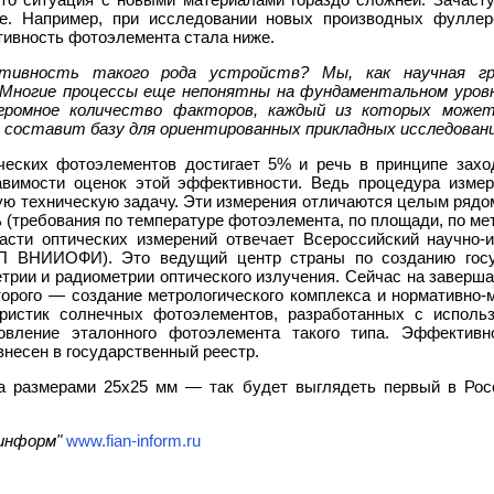
е. Например, при исследовании новых производных фуллер
тивность фотоэлемента стала ниже.
тивность такого рода устройств? Мы, как научная гру
Многие процессы еще непонятны на фундаментальном уровне
громное количество факторов, каждый из которых может
составит базу для ориентированных прикладных исследовани
ческих фотоэлементов достигает 5% и речь в принципе захо
тавимости оценок этой эффективности. Ведь процедура изме
ю техническую задачу. Эти измерения отличаются целым рядом
(требования по температуре фотоэлемента, по площади, по метод
асти оптических измерений отвечает Всероссийский научно-и
П ВНИИОФИ). Это ведущий центр страны по созданию госу
трии и радиометрии оптического излучения. Сейчас на завер
орого — создание метрологического комплекса и нормативно-
еристик солнечных фотоэлементов, разработанных с использ
товление эталонного фотоэлемента такого типа. Эффектив
внесен в государственный реестр.
а размерами 25х25 мм — так будет выглядеть первый в Рос
информ"
www.fian-inform.ru