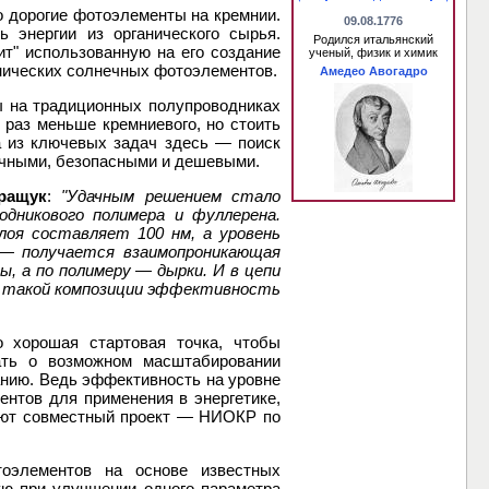
о дорогие фотоэлементы на кремнии.
09.08.1776
 энергии из органического сырья.
Родился итальянский
ит" использованную на его создание
ученый, физик и химик
анических солнечных фотоэлементов.
Амедео Авогадро
ы на традиционных полупроводниках
 раз меньше кремниевого, но стоить
а из ключевых задач здесь — поиск
ичными, безопасными и дешевыми.
ращук
:
"Удачным решением стало
одникового полимера и фуллерена.
лоя составляет 100 нм, а уровень
 — получается взаимопроникающая
, а по полимеру — дырки. И в цепи
В такой композиции эффективность
о хорошая стартовая точка, чтобы
ать о возможном масштабировании
анию. Ведь эффективность на уровне
нтов для применения в энергетике,
уют совместный проект — НИОКР по
тоэлементов на основе известных
ую при улучшении одного параметра