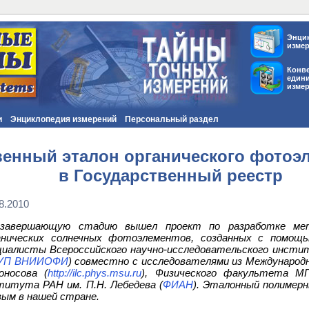
Энци
изме
Конв
един
изме
и
Энциклопедия измерений
Персональный раздел
енный эталон органического фотоэл
в Государственный реестр
8.2010
завершающую стадию вышел проект по разработке мет
анических солнечных фотоэлементов, созданных с помощ
циалисты Всероссийского научно-исследовательского инсти
УП ВНИИОФИ
) совместно с исследователями из Международн
оносова (
http://ilc.phys.msu.ru
), Физического факультета М
титута РАН им. П.Н. Лебедева (
ФИАН
). Эталонный полимер
вым в нашей стране.