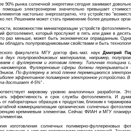
ее 90% рынка солнечной энергетики сегодня занимают довольн
 помощью электроэнергии значительно превышает стоимость
лементов настолько энергозатратно, что устройство "возмест
ько лет. Решением может стать применение более дешевых орг
ности, возможностям миниатюризации устройств фотоэлемент
ий фотоэлемент, который прослужит в пять или даже в десять
сто раз меньше, может быть экономически оправданным. Одн
ны обладать полупроводниковыми свойствами и быть технолог
еского факультета МГУ доктор физ.-мат. наук
Дмитрий Па
та двух полупроводниковых материалов, например, полупров
ваем с фуллереном и готовим пленку. Типичная толщина с
 нанометров. Фуллереновые сферы должны перекрываться
дников. По фуллерену в этой пленке перемещаются электроны
иболее эффективное полимерное электронное устройство. 
та достигает 4-5%"
.
оответствует мировому уровню аналогичных разработок. Эт
ивать эффективность и срок службы фотоэлемента. И дум
ь от лабораторных образцов к продуктам, близким к тиражиров
штабной коммерциализации органических солнечных фотоэлеме
куренцию кремниевым элементам. Сейчас ФИАН и МГУ планир
элементам.
огия изготовления солнечных полимерно-фуллереновых фо
 то ситуация с новыми материалами гораздо сложней. Зачаст