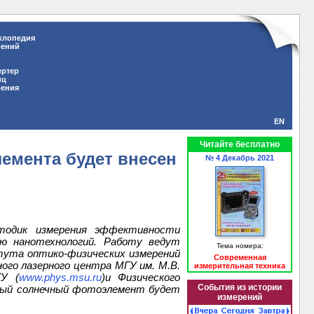
клопедия
рений
ертер
иц
рения
EN
Читайте бесплатно
емента будет внесен
№ 4 Декабрь 2021
одик измерения эффективности
ью нанотехнологий. Работу ведут
Тема номера:
тута оптико-физических измерений
Современная
ого лазерного центра МГУ им. М.В.
измерительная техника
ГУ (
www.phys.msu.ru
)и Физического
События из истории
ный солнечный фотоэлемент будет
измерений