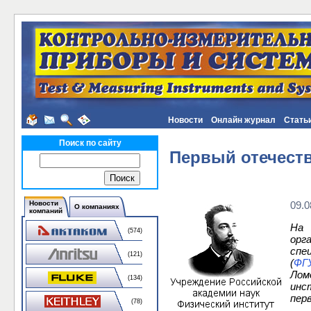
Новости
Онлайн журнал
Стать
Поиск по сайту
Первый отечеств
Новости
09.0
О компаниях
компаний
На 
(574)
орг
спе
(121)
(
ФГ
Лом
(134)
инс
пер
(78)