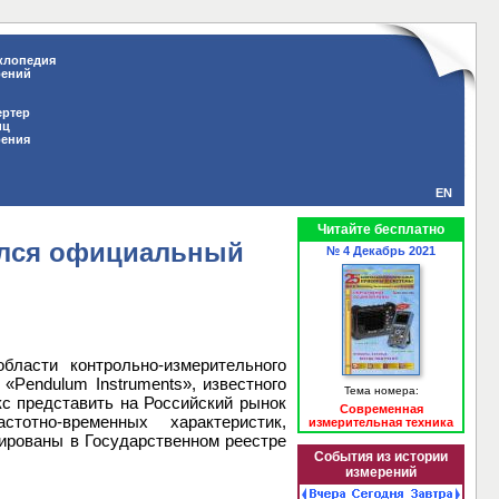
клопедия
рений
ертер
иц
рения
EN
Читайте бесплатно
ился официальный
№ 4 Декабрь 2021
ласти контрольно-измерительного
«Pendulum Instruments», известного
Тема номера:
кс представить на Российский рынок
Современная
тотно-временных характеристик,
измерительная техника
ированы в Государственном реестре
События из истории
измерений