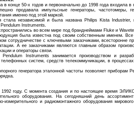
а в конце 50-х годов и первоначально до 1998 года входила в г
пешно продавала импульсные генераторы, частотомеры, ге
тания именно под этой маркой.
 стала независимой и была названа Philips Kista Industrier
 Pendulum Instruments.
пространились во всем мире под бранднеймами Fluke и Wavetek
родукция была известна под своим собственным именем. Вс
ном сотрудничестве с ключевыми заказчиками, всесторонне пр
атации. А ее заказчиками являются главным образом произ
кации и операторы связи.
 Pendulum Instruments занимается производством и разраб
 телефонных систем, средств телекоммуникации, в процессах
порного генератора эталонной частоты позволяет приборам P
орядка.
1992 году. С момента создания и по настоящее время ЭЛИКС
рительного оборудования. На сегодняшний день ассортимен
о-измерительного и радиомонтажного оборудования мировог