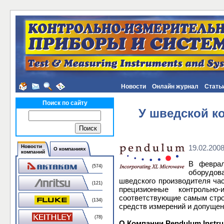
Новости
Онлайн журнал
Стать
Поиск по сайту
У шведской к
Новости
19.02.200
О компаниях
компаний
В феврал
(574)
оборудова
шведского производителя час
(121)
прецизионные контрольно
соответствующие самым стро
(134)
средств измерений и допущен
(78)
О Компании Pendulum Instru