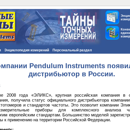
Энци
изме
Конв
един
изме
и
Энциклопедия измерений
Персональный раздел
омпании Pendulum Instruments появ
дистрибьютор в России.
8
е 2008 года «ЭЛИКС», крупная российская компания в об
ния, получила статус официального дистрибьютора компании 
тотомеров и стандартов частоты. Это позволит компании Эли
-измерительные приборы для комплексного анализа час
гим европейским стандартам. Большинство моделей зарегистр
ы к применению на территории Российской Федерации.
ments: