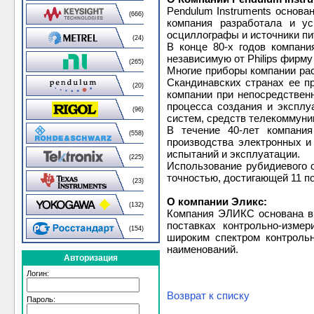
Pendulum Instruments основан
(666)
компания разработала и ус
осциллографы и источники пи
(24)
В конце 80-х годов компания
независимую от Philips фирму
(265)
Многие приборы компании рас
Скандинавских странах ее п
(20)
компании при непосредствен
процесса создания и эксплу
(96)
систем, средств телекоммуни
В течение 40-лет компания
(558)
производства электронных и
испытаний и эксплуатации.
(225)
Использование рубидиевого о
точностью, достигающей 11 п
(23)
О компании Эликс:
(132)
Компания ЭЛИКС основана в 
поставках контрольно-изме
(154)
широким спектром контрольн
наименований.
Авторизация
Логин:
Возврат к списку
Пароль: