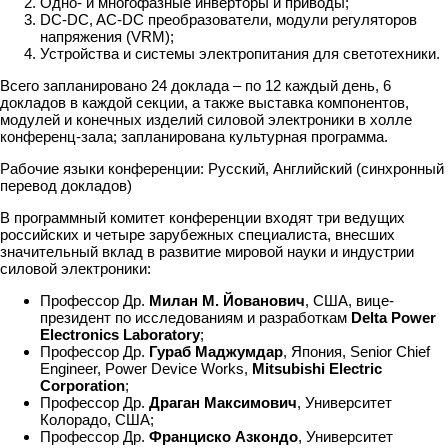
Одно- и многофазные инверторы и приводы;
DC-DC, AC-DC преобразователи, модули регуляторов
напряжения (VRM);
Устройства и системы электропитания для светотехники.
Всего запланировано 24 доклада – по 12 каждый день, 6
докладов в каждой секции, а также выставка компонентов,
модулей и конечных изделий силовой электроники в холле
конференц-зала; запланирована культурная программа.
Рабочие языки конференции: Русский, Английский (синхронный
перевод докладов)
В программный комитет конференции входят три ведущих
российских и четыре зарубежных специалиста, внесших
значительный вклад в развитие мировой науки и индустрии
силовой электроники:
Профессор Др.
Милан М. Йованович
, США, вице-
президент по исследованиям и разработкам
Delta Power
Electronics Laboratory
;
Профессор Др.
Гураб Маджумдар
, Япония, Senior Chief
Engineer, Power Device Works,
Mitsubishi Electric
Corporation
;
Профессор Др.
Драган Максимович
, Университет
Колорадо, США;
Профессор Др.
Франциско Азкондо
, Университет