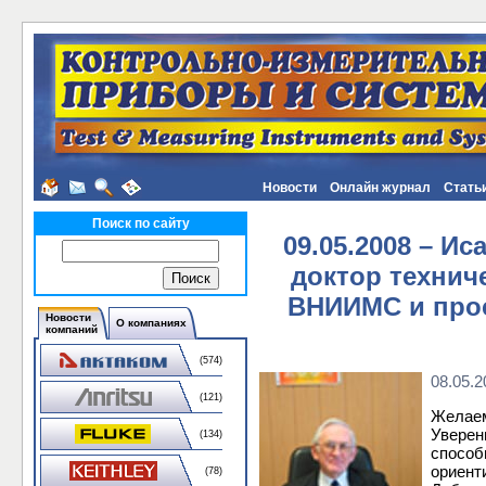
Новости
Онлайн журнал
Стать
Поиск по сайту
09.05.2008 – И
доктор технич
ВНИИМС и прос
Новости
О компаниях
компаний
(574)
08.05.2
(121)
Желаем
Уверен
(134)
способ
ориент
(78)