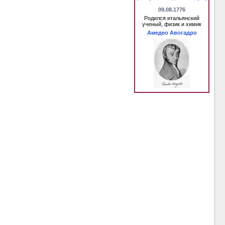
09.08.1776
Родился итальянский
ученый, физик и химик
Амедео Авогадро