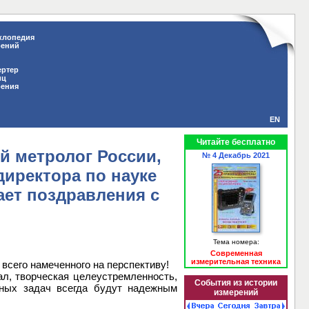
клопедия
рений
ертер
иц
рения
EN
Читайте бесплатно
ый метролог России,
№ 4 Декабрь 2021
директора по науке
ет поздравления с
Тема номера:
Современная
измерительная техника
всего намеченного на перспективу!
л, творческая целеустремленность,
События из истории
зных задач всегда будут надежным
измерений