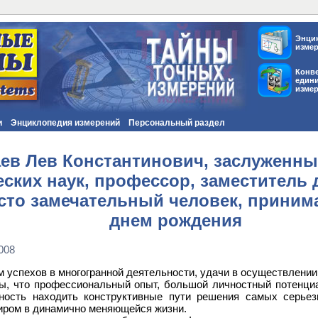
Энци
изме
Конв
един
изме
и
Энциклопедия измерений
Персональный раздел
саев Лев Константинович, заслуженн
еских наук, профессор, заместитель 
то замечательный человек, принима
днем рождения
008
 успехов в многогранной деятельности, удачи в осуществлении 
ы, что профессиональный опыт, большой личностный потенциа
ность находить конструктивные пути решения самых серье
иром в динамично меняющейся жизни.