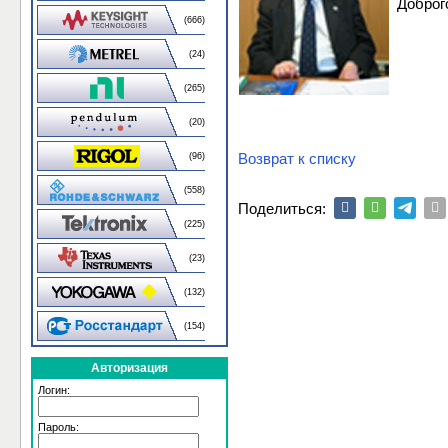
Доброг
(666)
(24)
(265)
(20)
Возврат к списку
(96)
(558)
Поделиться:
(225)
(23)
(132)
(154)
Авторизация
Логин:
Пароль: