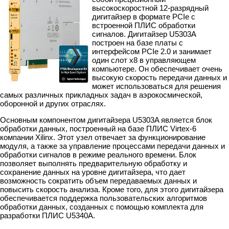
высокоскоростной 12-разрядный
дигитайзер в формате PCIe с
встроенной ПЛИС обработки
сигналов. Дигитайзер U5303A
построен на базе платы с
интерфейсом PCIe 2.0 и занимает
один слот х8 в управляющем
компьютере. Он обеспечивает очень
высокую скорость передачи данных и
может использоваться для решения
самых различных прикладных задач в аэрокосмической,
оборонной и других отраслях.
Основным компонентом дигитайзера U5303A является блок
обработки данных, построенный на базе ПЛИС Virtex-6
компании Xilinx. Этот узел отвечает за функционирование
модуля, а также за управление процессами передачи данных и
обработки сигналов в режиме реального времени. Блок
позволяет выполнять предварительную обработку и
сохранение данных на уровне дигитайзера, что дает
возможность сократить объем передаваемых данных и
повысить скорость анализа. Кроме того, для этого дигитайзера
обеспечивается поддержка пользовательских алгоритмов
обработки данных, созданных с помощью комплекта для
разработки ПЛИС U5340A.