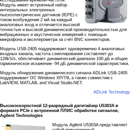
Модуль имеет встроенный набор
интегральных электронных
пьезоэлектрических датчиков (IEPE) с
током возбуждения 2 мА на каждый
аналоговых вход и отличается высокой
точностью и высокой динамической производительностью для
вибрационных и акустических измерений с помощью
микрофона и акселерометра за счёт BNC коннекторов.
Модель USB-2405 поддерживает одновременно 4 аналоговых
входных канала, частота сэмплирования составляет до
128kS/s, обеспечивает динамический диапазон 100 дБ и общее
гармоническое искажение -94 дБ динамической характеристики.
Модуль обнаружения динамического сигнала ADLink USB-2405
поддерживает ОС Windows XP/7/8, а также совместим с
LabVIEW, MATLAB, and Visual Studio.NET.
ADLink Technology
Высокоскоростной 12-разрядный дигитайзер U5303A в
формате PCIe с встроенной ПЛИС обработки сигналов,
Agilent Technologies
Модуль Agilent U5303A представляет
собой прецизионный