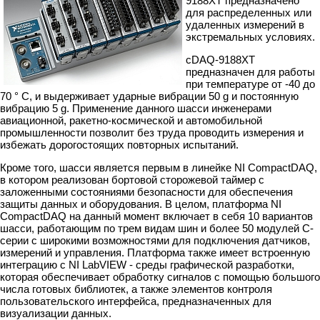
9188XT предназначено
для распределенных или
удаленных измерений в
экстремальных условиях.
сDAQ-9188XT
предназначен для работы
при температуре от -40 до
70 ° C, и выдерживает ударные вибрации 50 g и постоянную
вибрацию 5 g. Применение данного шасси инженерами
авиационной, ракетно-космической и автомобильной
промышленности позволит без труда проводить измерения и
избежать дорогостоящих повторных испытаний.
Кроме того, шасси является первым в линейке NI CompactDAQ,
в котором реализован бортовой сторожевой таймер с
заложенными состояниями безопасности для обеспечения
защиты данных и оборудования. В целом, платформа NI
CompactDAQ на данный момент включает в себя 10 вариантов
шасси, работающим по трем видам шин и более 50 модулей С-
серии с широкими возможностями для подключения датчиков,
измерений и управления. Платформа также имеет встроенную
интеграцию с NI LabVIEW - среды графической разработки,
которая обеспечивает обработку сигналов с помощью большого
числа готовых библиотек, а также элементов контроля
пользовательского интерфейса, предназначенных для
визуализации данных.