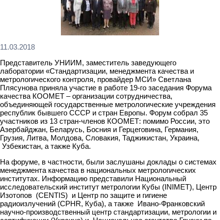
11.03.2018
Представитель УНИИМ, заместитель заведующего
лаборатории «Стандартизации, менеджмента качества и
метрологического контроля, провайдер МСИ» Светлана
Плясунова приняла участие в работе 19-го заседания Форума
качества КООМЕТ – организации сотрудничества,
объединяющей государственные метрологические учреждения
республик бывшего СССР и стран Европы. Форум собрал 35
участников из 13 стран-членов КООМЕТ: помимо России, это
Азербайджан, Беларусь, Босния и Герцеговина, Германия,
Грузия, Литва, Молдова, Словакия, Таджикистан, Украина,
Узбекистан, а также Куба.
На форуме, в частности, были заслушаны доклады о системах
менеджмента качества в национальных метрологических
институтах. Информацию представили Национальный
исследовательский институт метрологии Кубы (INIMET), Центр
Изотопов (CENTIS) и Центр по защите и гигиене
радиоизлучений (CPHR, Куба), а также Ивано-Франковский
научно-производственный центр стандартизации, метрологии и