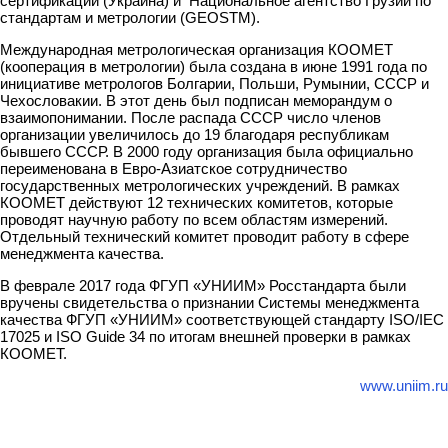
сертификации (Украина) и Национальное агентство Грузии по
стандартам и метрологии (GEOSTM).
Международная метрологическая организация КООМЕТ
(кооперация в метрологии) была создана в июне 1991 года по
инициативе метрологов Болгарии, Польши, Румынии, СССР и
Чехословакии. В этот день был подписан меморандум о
взаимопонимании. После распада СССР число членов
организации увеличилось до 19 благодаря республикам
бывшего СССР. В 2000 году организация была официально
переименована в Евро-Азиатское сотрудничество
государственных метрологических учреждений. В рамках
КООМЕТ действуют 12 технических комитетов, которые
проводят научную работу по всем областям измерений.
Отдельный технический комитет проводит работу в сфере
менеджмента качества.
В феврале 2017 года ФГУП «УНИИМ» Росстандарта были
вручены свидетельства о признании Системы менеджмента
качества ФГУП «УНИИМ» соответствующей стандарту ISO/IEC
17025 и ISO Guide 34 по итогам внешней проверки в рамках
КООМЕТ.
www.uniim.ru