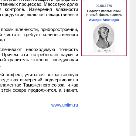
дственных процессах. Массовую долю
09.08.1776
м контроле. Измерения влажности
Родился итальянский
й продукции, включая лекарственные
ученый, физик и химик
Амедео Авогадро
 промышленности, приборостроении,
й чистоты требует количественного
да.
печивают необходимую точность
 Причем эти потребности науки и
ный-хранитель эталона, заведующая
.
кий эффект, учитывая возрастающую
редствах измерений, подчеркивают в
ламентах Таможенного союза: и как
 этой сфере продолжится, а значит,
www.uniim.ru