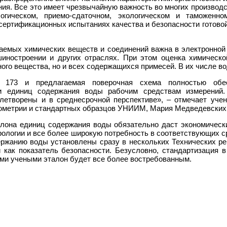
ния. Все это имеет чрезвычайную важность во многих произво
гическом, приемо-сдаточном, экологическом и таможенно
и сертификационных испытаниях качества и безопасности готово
аемых химических веществ и соединений важна в электронной
иностроении и других отраслях. При этом оценка химическо
ого вещества, но и всех содержащихся примесей. В их числе во
 173 и предлагаемая поверочная схема полностью обес
и единиц содержания воды рабочим средствам измерений.
етворены и в среднесрочной перспективе», – отмечает уче
гометрии и стандартных образцов УНИИМ, Мария Медведевских
алона единиц содержания воды обязательно даст экономичес
рологии и все более широкую потребность в соответствующих с
жанию воды установлены сразу в нескольких Технических рег
 как показатель безопасности. Безусловно, стандартизация в
ми учеными эталон будет все более востребованным.