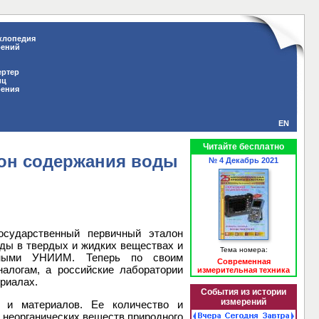
клопедия
рений
ертер
иц
рения
EN
Читайте бесплатно
он содержания воды
№ 4 Декабрь 2021
осударственный первичный эталон
оды в твердых и жидких веществах и
Тема номера:
еными УНИИМ. Теперь по своим
Современная
алогам, а российские лаборатории
измерительная техника
риалах.
События из истории
измерений
 и материалов. Ее количество и
и неорганических веществ природного