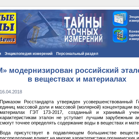
Энци
изме
Конв
един
изме
и
Энциклопедия измерений
Персональный раздел
» модернизирован российский этал
в веществах и материалах
16.04.2018
Приказом Росстандарта утвержден усовершенствованный Г
единиц массовой доли и массовой (молярной) концентрации в
материалах ГЭТ 173-2017, созданный и хранимый уч
характеристикам эталон не уступает лучшим зарубежным ан
смогут точнее определять содержание воды в веществах и мате
Вода присутствует в подавляющем большинстве веществ
распределение влияет на многие характеристики органических 