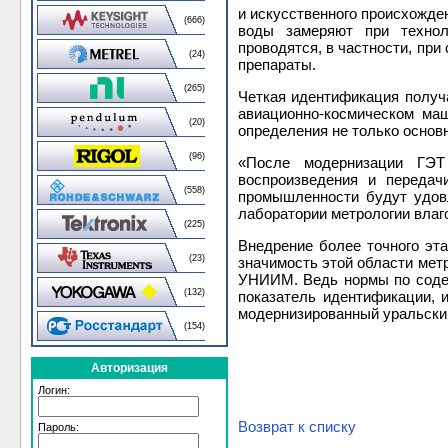
и искусственного происхожде
(666)
воды замеряют при техноло
проводятся, в частности, пр
(24)
препараты.
(265)
Четкая идентификация получ
авиационно-космическом маш
(20)
определения не только основн
(96)
«После модернизации ГЭТ
воспроизведения и передач
(558)
промышленности будут удовл
лаборатории метрологии вла
(225)
Внедрение более точного эт
(23)
значимость этой области мет
УНИИМ. Ведь нормы по содер
(132)
показатель идентификации, и
модернизированный уральски
(154)
Авторизация
Логин:
Возврат к списку
Пароль: