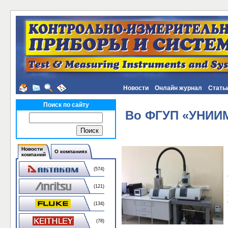
Новости
Онлайн журнал
Стать
Поиск по сайту
Во ФГУП «УНИИМ
Новости
О компаниях
компаний
(574)
(121)
(134)
(78)