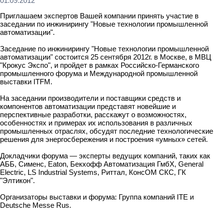
01.09.2012
Приглашаем экспертов Вашей компании принять участие в
заседании по инжинирингу "Новые технологии промышленной
автоматизации".
Заседание по инжинирингу "Новые технологии промышленной
автоматизации" состоится 25 сентября 2012г. в Москве, в МВЦ
"Крокус Экспо", и пройдет в рамках Российско-Германского
промышленного форума и Международной промышленной
выставки ITFM.
На заседании производители и поставщики средств и
компонентов автоматизации представят новейшие и
перспективные разработки, расскажут о возможностях,
особенностях и примерах их использования в различных
промышленных отраслях, обсудят последние технологические
решения для энергосбережения и построения «умных» сетей.
Докладчики форума — эксперты ведущих компаний, таких как
АББ, Сименс, Eaton, Бекхофф Автоматизация ГмбХ, General
Electric, LS Industrial Systems, Риттал, КонсОМ СКС, ГК
"Элтикон".
Организаторы выставки и форума: Группа компаний ITE и
Deutsche Messe Rus.