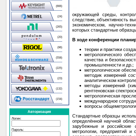
(666)
окружающей среды, контрол
(24)
следствие, объективность вы
экономическом, научно-тех
(265)
которых стандартные образцы
(20)
В ходе конференции планир
(96)
теории и практики созд
метрологического обес
(558)
качества и безопасност
промышленности и др.;
(225)
метрологическое обеспе
методик измерений сос
(23)
аналитическом контроле 
методы измерений (хим
(132)
рентгеновская спектроск
метрологическая просл
(154)
международное сотрудн
вопросы общеметрологич
Авторизация
Стандартные образцы исполь
Логин:
определённой научной облас
зарубежные и российские с
Пароль:
метрологии, предприятий и