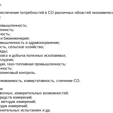
.
беспечение потребностей в СО различных областей экономичес
;
промышленность;
енность;
ность;
 и биоинженерия;
омышленность и здравоохранение;
ть, сельское хозяйство;
реды;
поиск и добыча полезных ископаемых;
ллургия;
ая, газо-топливная промышленность;
нность;
допинговый контроль.
еживаемость, коммутативность, сличение СО.
и:
овочных, измерительных возможностей;
средств измерений;
и методик измерений;
одик измерений;
внительных испытаниях и др.