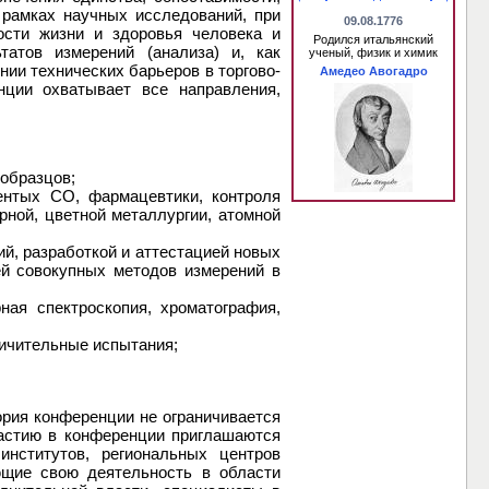
 рамках научных исследований, при
09.08.1776
ости жизни и здоровья человека и
Родился итальянский
татов измерений (анализа) и, как
ученый, физик и химик
ии технических барьеров в торгово-
Амедео Авогадро
нции охватывает все направления,
 образцов;
ментых СО, фармацевтики, контроля
рной, цветной металлургии, атомной
й, разработкой и аттестацией новых
ей совокупных методов измерений в
ная спектроскопия, хроматография,
ичительные испытания;
рия конференции не ограничивается
частию в конференции приглашаются
институтов, региональных центров
ющие свою деятельность в области