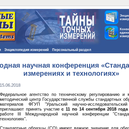
Энци
изме
Конв
един
изме
и
Энциклопедия измерений
Персональный раздел
одная научная конференция «Станд
измерениях и технологиях»
15.06.2018
Федеральное агентство по техническому регулированию и м
методический центр Государственной службы стандартных обр
материалов ФГУП "Уральский научно-исследовательски
приглашают принять участие
с 11 по 14 сентября 2018 год
работе III Международной научной конференции "Стан
технологиях".
Стандартные образцы (СО) имеют важное значение для обес