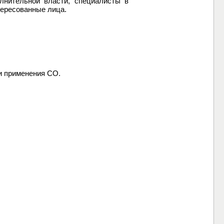
лнительной власти, специалисты в
тересованные лица.
и применения СО.