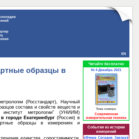
клопедия
рений
ертер
иц
рения
EN
Читайте бесплатно
артные образцы в
№ 4 Декабрь 2021
етрологии (Росстандарт), Научный
азцов состава и свойств веществ и
Тема номера:
й институт метрологии" (УНИИМ)
Современная
а в городе Екатеринбург
(Россия) в
измерительная техника
дартные образцы в измерениях и
События из истории
измерений
печения единства, сопоставимости,