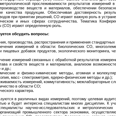
метрологической прослеживаемости результатов измерений в
производстве веществ и материалов, обеспечении безопасн
е качества продукции. Обеспечивая достоверность резуль
водов при принятии решений, СО играют важную роль в устранен
ническом и иных сферах сотрудничества. Тематика Конфере
 (СО) играют определенную роль.
уется обсудить вопросы:
ания, производства, распространения и применения стандартных
печения измерений в области: биологических СО, многоэле
и пищевых добавок продуктов, экологического мониторинга, че
чение измерений связанных с обработкой результатов измерени
тава и свойств веществ и материалов, анализом возможност
и др.;
ические и физико-химические методы, атомная и молекуляр
опия, масс- спектрометрия, ядерно-физические методы и др.);
еживаемость измерений, коммутативность; межлабораторные сл
ичество в области СО;
еского характера.
зуются в различных видах измерений, поэтому целевая аудито
тью и будет интересна специалистам многих дисциплин. К у
пециалисты научно-исследовательских и метрологических 
 организаций промышленного сектора экономики, осуществля