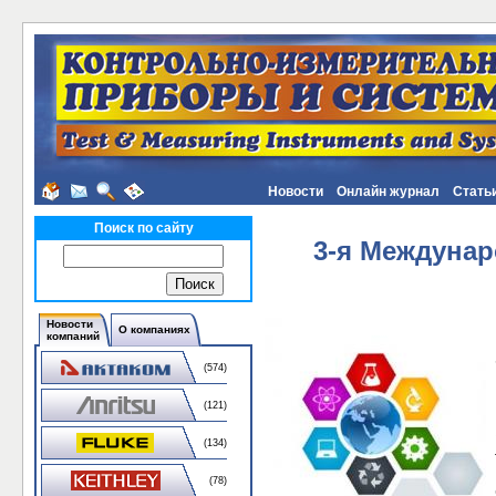
Новости
Онлайн журнал
Стать
Поиск по сайту
3-я Междунар
Новости
О компаниях
компаний
(574)
(121)
(134)
(78)