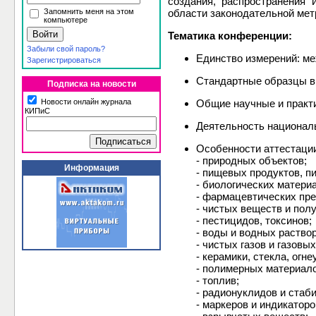
создания, распространения
Запомнить меня на этом
области законодательной метр
компьютере
Тематика конференции:
Забыли свой пароль?
Единство измерений: м
Зарегистрироваться
Стандартные образцы в
Подписка на новости
Новости онлайн журнала
Общие научные и практи
КИПиС
Деятельность национал
Особенности аттестации
- природных объектов;
Информация
- пищевых продуктов, п
- биологических матери
- фармацевтических пре
- чистых веществ и пол
- пестицидов, токсинов;
- воды и водных раствор
- чистых газов и газовы
- керамики, стекла, ог
- полимерных материало
- топлив;
- радионуклидов и стаб
- маркеров и индикаторо