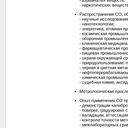
- взрывчатых веществ;
- наркотических веществ
Распространение СО, о
- научные исследования
- нанотехнологии;
- энергетика; атомная 
- космическая промышл
- оборонная промышлен
- клиническая медицина
- фармацевтическая пр
- пищевая промышленнос
- охрана окружающей с
- природопользование: 
- черная и цветная мета
- нефтеперерабатывающ
- химическая промышле
- судебная химия, анти
Метрологическая просл
Опыт применения СО пр
- демонстрации калибр
- поверке, градуировке 
- валидации, аттестаци
- контроле точности мет
- межлабораторных сра