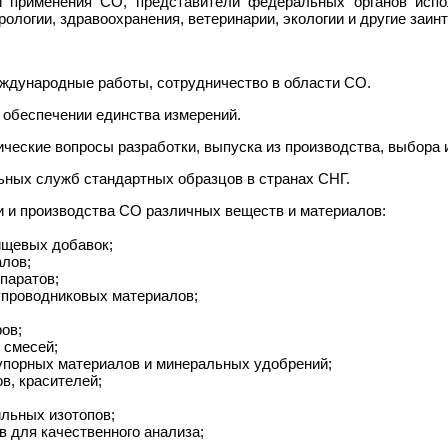
 и применения СО, представители федеральных органов испо
ологии, здравоохранения, ветеринарии, экологии и другие заин
еждународные работы, сотрудничество в области СО.
 обеспечении единства измерений.
ческие вопросы разработки, выпуска из производства, выбора 
ьных служб стандартных образцов в странах СНГ.
 и производства СО различных веществ и материалов:
ищевых добавок;
алов;
паратов;
упроводниковых материалов;
ов;
х смесей;
неупорных материалов и минеральных удобрений;
в, красителей;
ильных изотопов;
в для качественного анализа;