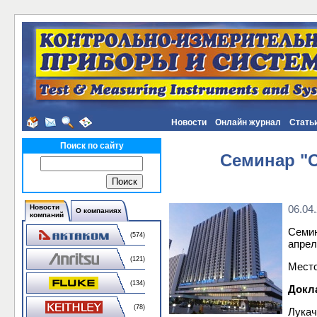
Новости
Онлайн журнал
Стать
Поиск по сайту
Семинар "
Новости
06.04
О компаниях
компаний
Семин
(574)
апрел
(121)
Место
(134)
Докл
(78)
Лукач