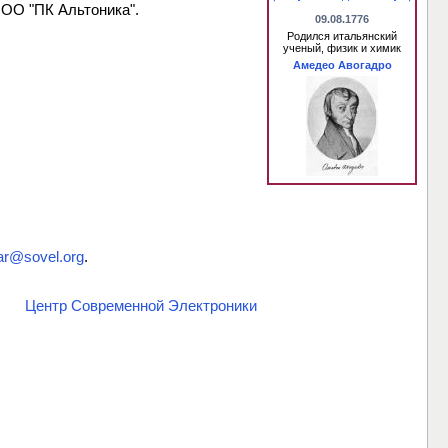
ООО "ПК Альтоника".
09.08.1776
Родился итальянский
ученый, физик и химик
Амедео Авогадро
ar@sovel.org
.
Центр Современной Электроники