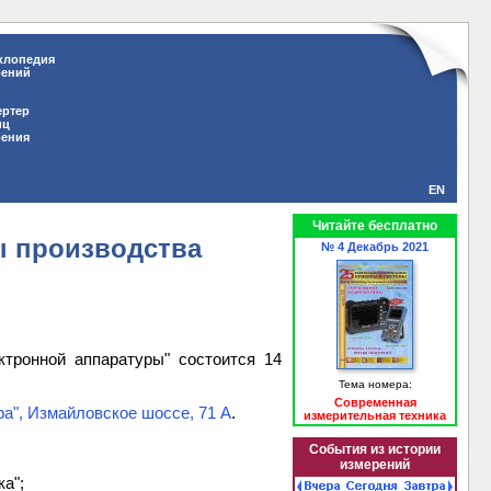
клопедия
рений
ертер
иц
рения
EN
Читайте бесплатно
ы производства
№ 4 Декабрь 2021
ктронной аппаратуры" состоится 14
Тема номера:
Современная
а", Измайловское шоссе, 71 А
.
измерительная техника
События из истории
измерений
а";