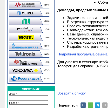
Собче
(666)
Доклады, представленные в
(24)
Задачи технологическо
Внутренняя структура т
(265)
Проекты технологическ
Взаимодействие технол
(20)
Базы данных, справочн
Технологическая подгот
(96)
Система нормирования 
Разработка стратегии п
(558)
Подробная программа семина
(225)
Для участия в семинаре нео
(23)
Телефон для справок: (495)28
(132)
(154)
Авторизация
Возврат к списку
Логин:
Пароль:
Поделиться: