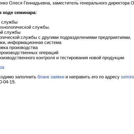
нко Олеся Геннадьевна, заместитель генерального директора 
 ходе семинара:
й службы
ехнологической службы.
ой службы
огической службы с другими подразделениями предприятиями.
ики, информационная система
овка производства
производственных операций
роизводственного контроля и тестирования новой продукции
ра
бходимо заполнить
бланк заявки
и направить его по адресу
semin
0-04-19.