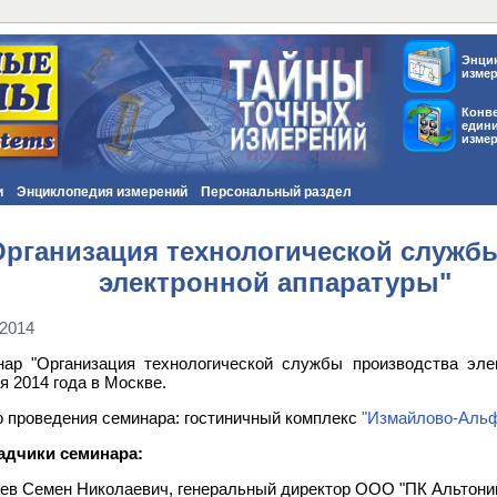
Энци
изме
Конв
един
изме
и
Энциклопедия измерений
Персональный раздел
Организация технологической служб
электронной аппаратуры"
.2014
ар "Организация технологической службы производства эле
я 2014 года в Москве.
 проведения семинара: гостиничный комплекс
"Измайлово-Альф
адчики семинара:
ев Семен Николаевич, генеральный директор ООО "ПК Альтоник