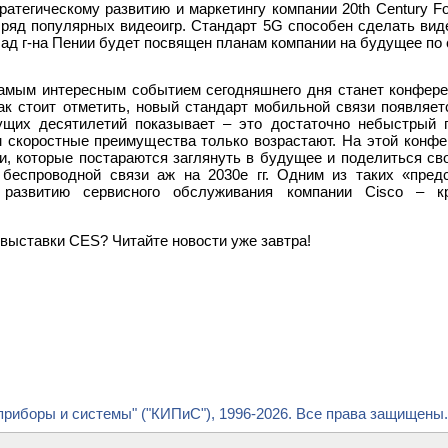
ратегическому развитию и маркетингу компании 20th Century F
ряд популярных видеоигр. Стандарт 5G способен сделать вид
ад г-на Пении будет посвящен планам компании на будущее по 
самым интересным событием сегодняшнего дня станет конфере
Как стоит отметить, новый стандарт мобильной связи появляе
щих десятилетий показывает – это достаточно небыстрый 
 скоростные преимущества только возрастают. На этой конфе
и, которые постараются заглянуть в будущее и поделиться св
 беспроводной связи аж на 2030е гг. Одним из таких «пред
 развитию сервисного обслуживания компании Cisco – кр
 выставки CES? Читайте новости уже завтра!
риборы и системы" ("КИПиС"), 1996-2026. Все права защищены