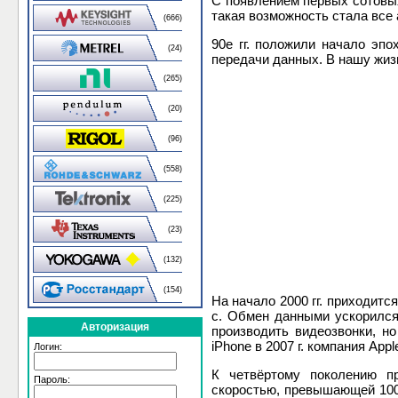
С появлением первых сотовых
такая возможность стала все 
(666)
90е гг. положили начало эп
(24)
передачи данных. В нашу жиз
(265)
(20)
(96)
(558)
(225)
(23)
(132)
(154)
На начало 2000 гг. приходитс
с. Обмен данными ускорился
Авторизация
производить видеозвонки, н
iPhone в 2007 г. компания Ap
Логин:
К четвёртому поколению пр
Пароль:
скоростью, превышающей 100 