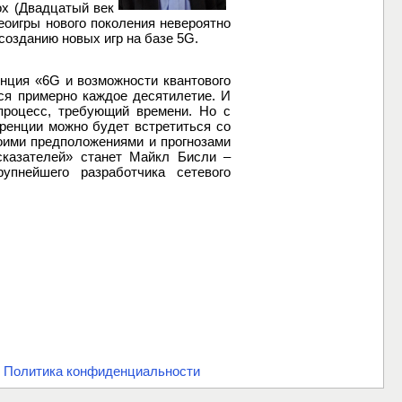
ox (Двадцатый век
еоигры нового поколения невероятно
созданию новых игр на базе 5G.
нция «6G и возможности квантового
тся примерно каждое десятилетие. И
процесс, требующий времени. Но с
ренции можно будет встретиться со
оими предположениями и прогнозами
сказателей» станет Майкл Бисли –
упнейшего разработчика сетевого
.
Политика конфиденциальности