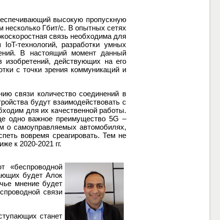
обеспечивающий высокую пропускную
 несколько Гбит/с. В опытных сетях
окоскоростная связь необходима для
 IoT-технологий, разработки умных
ений. В настоящий момент данный
в изобретений, действующих на его
тки с точки зрения коммуникаций и
нию связи количество соединений в
тройства будут взаимодействовать с
обходим для их качественной работы.
Еще одно важное преимущество 5G –
им о самоуправляемых автомобилях,
петь вовремя среагировать. Тем не
е к 2020-2021 гг.
ют «беспроводной
ающих будет Алок
 чье мнение будет
еспроводной связи
ступающих станет