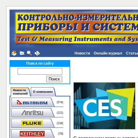
Новости
Онлайн журнал
Стать
Поиск по сайту
Новости
О компаниях
компаний
(574)
(121)
(134)
(78)