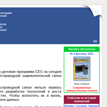
клопедия
рений
ертер
иц
рения
EN
Читайте бесплатно
№ 4 Декабрь 2021
о деловая программа CES на сегодня
еспроводной широкополосной связи
Тема номера:
спроводной связи нельзя назвать
Современная
измерительная техника
е разработки технологий и роста
тях. Чтобы воплотить их в жизнь,
События из истории
дачи данных.
измерений