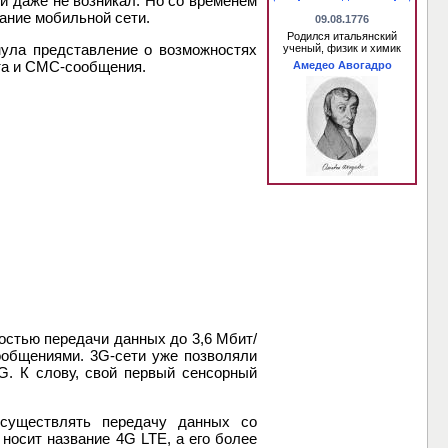
й даже не возникал. Но со временем
вание мобильной сети.
09.08.1776
Родился итальянский
нула представление о возможностях
ученый, физик и химик
чта и СМС-сообщения.
Амедео Авогадро
ростью передачи данных до 3,6 Мбит/
ообщениями. 3G-сети уже позволяли
G. К слову, свой первый сенсорный
осуществлять передачу данных со
носит название 4G LTE, а его более