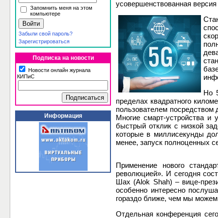
усовершенствованная версия 
Запомнить меня на этом
компьютере
Ста
спо
Забыли свой пароль?
ско
Зарегистрироваться
пол
дев
Подписка на новости
ста
баз
Новости онлайн журнала
инф
КИПиС
Но 
пределах квадратного киломе
пользователем посредством да
Информация
Многие смарт-устройства и 
быстрый отклик с низкой за
которые в миллисекунды дол
менее, запуск полноценных се
Применение нового стандар
революцией». И сегодня сос
Шах (Alok Shah) – вице-през
особенно интересно послушат
гораздо ближе, чем мы можем
Отдельная конференция сего