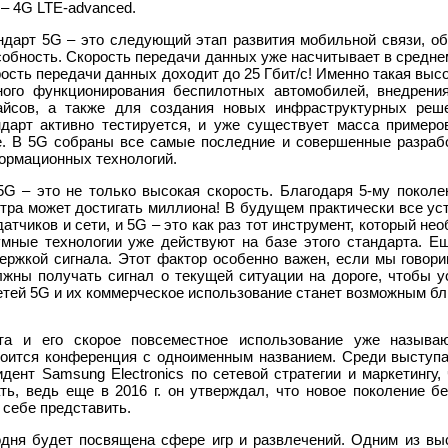
– 4G LTE-advanced.
ндарт 5G – это следующий этап развития мобильной связи, 
собность. Скорость передачи данных уже насчитывает в среднем
рость передачи данных доходит до 25 Гбит/с! Именно такая выс
ного функционирования беспилотных автомобилей, внедрения
айсов, а также для создания новых инфраструктурных реш
ндарт активно тестируется, и уже существует масса примеро
е. В 5G собраны все самые последние и совершенные разрабо
ормационных технологий.
5G – это не только высокая скорость. Благодаря 5-му поколе
тра может достигать миллиона! В будущем практически все ус
тчиков и сети, и 5G – это как раз тот инструмент, который не
умные технологии уже действуют на базе этого стандарта. 
держкой сигнала. Этот фактор особенно важен, если мы говор
жны получать сигнал о текущей ситуации на дороге, чтобы ус
тей 5G и их коммерческое использование станет возможным ближ
та и его скорое повсеместное использование уже называ
тоится конференция с одноименным названием. Среди выступ
идент Samsung Electronics по сетевой стратегии и маркетингу,
ь, ведь еще в 2016 г. он утверждал, что новое поколение б
 себе представить.
дня будет посвящена сфере игр и развлечений. Одним из вы