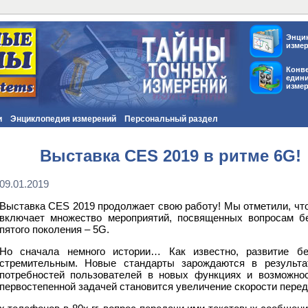
Энци
изме
Конв
един
изме
и
Энциклопедия измерений
Персональный раздел
Выставка CES 2019 в ритме 6G!
09.01.2019
Выставка CES 2019 продолжает свою работу! Мы отметили, чт
включает множество мероприятий, посвященных вопросам б
пятого поколения – 5G.
Но сначала немного истории… Как известно, развитие бе
стремительным. Новые стандарты зарождаются в результат
потребностей пользователей в новых функциях и возможнос
первостепенной задачей становится увеличение скорости пере