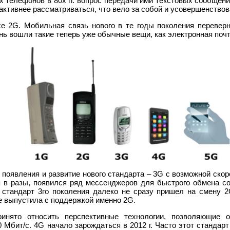
 телефонов в 80х гг. вопрос передачи ими текстовых сообщени
активнее рассматриваться, что вело за собой и усовершенство
охе 2G. Мобильная связь нового в те годы поколения перевер
нь вошли такие теперь уже обычные вещи, как электронная по
я появления и развитие нового стандарта – 3G с возможной ско
 в разы, появился ряд мессенджеров для быстрого обмена с
о стандарт 3го поколения далеко не сразу пришел на смену 2
ple выпустила с поддержкой именно 2G.
инято относить перспективные технологии, позволяющие 
Мбит/с. 4G начало зарождаться в 2012 г. Часто этот стандарт 