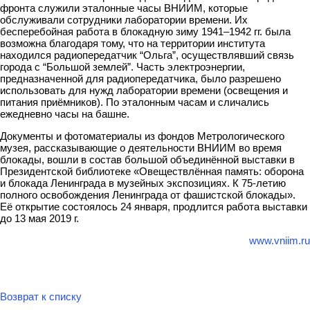
фронта служили эталонные часы ВНИИМ, которые
обслуживали сотрудники лаборатории времени. Их
бесперебойная работа в блокадную зиму 1941–1942 гг. была
возможна благодаря тому, что на территории института
находился радиопередатчик “Ольга”, осуществлявший связь
города с “Большой землей”. Часть электроэнергии,
предназначенной для радиопередатчика, было разрешено
использовать для нужд лаборатории времени (освещения и
питания приёмников). По эталонным часам и сличались
ежедневно часы на башне.
Документы и фотоматериалы из фондов Метрологического
музея, рассказывающие о деятельности ВНИИМ во время
блокады, вошли в состав большой объединённой выставки в
Президентской библиотеке «Овеществлённая память: оборона
и блокада Ленинграда в музейных экспозициях. К 75-летию
полного освобождения Ленинграда от фашистской блокады».
Её открытие состоялось 24 января, продлится работа выставки
до 13 мая 2019 г.
www.vniim.ru
Возврат к списку