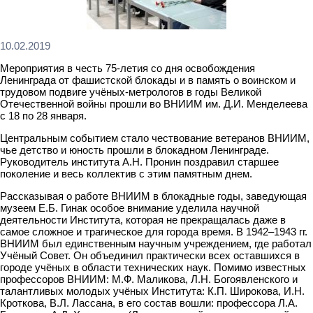
10.02.2019
Мероприятия в честь 75-летия со дня освобождения
Ленинграда от фашистской блокады и в память о воинском и
трудовом подвиге учёных-метрологов в годы Великой
Отечественной войны прошли во ВНИИМ им. Д.И. Менделеева
с 18 по 28 января.
Центральным событием стало чествование ветеранов ВНИИМ,
чье детство и юность прошли в блокадном Ленинграде.
Руководитель института А.Н. Пронин поздравил старшее
поколение и весь коллектив с этим памятным днем.
Рассказывая о работе ВНИИМ в блокадные годы, заведующая
музеем Е.Б. Гинак особое внимание уделила научной
деятельности Института, которая не прекращалась даже в
самое сложное и трагическое для города время. В 1942–1943 гг.
ВНИИМ был единственным научным учреждением, где работал
Учёный Совет. Он объединил практически всех оставшихся в
городе учёных в области технических наук. Помимо известных
профессоров ВНИИМ: М.Ф. Маликова, Л.Н. Богоявленского и
талантливых молодых учёных Института: К.П. Широкова, И.Н.
Кроткова, В.Л. Лассана, в его состав вошли: профессора Л.А.