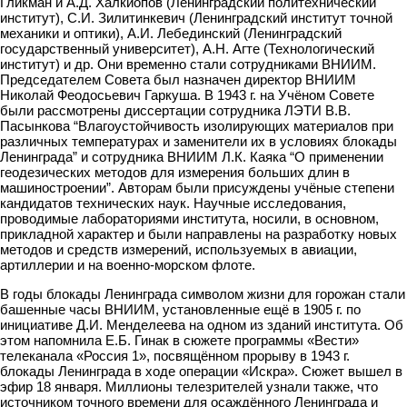
Гликман и А.Д. Халкиопов (Ленинградский политехнический
институт), С.И. Зилитинкевич (Ленинградский институт точной
механики и оптики), А.И. Лебединский (Ленинградский
государственный университет), А.Н. Агте (Технологический
институт) и др. Они временно стали сотрудниками ВНИИМ.
Председателем Совета был назначен директор ВНИИМ
Николай Феодосьевич Гаркуша. В 1943 г. на Учёном Совете
были рассмотрены диссертации сотрудника ЛЭТИ В.В.
Пасынкова “Влагоустойчивость изолирующих материалов при
различных температурах и заменители их в условиях блокады
Ленинграда” и сотрудника ВНИИМ Л.К. Каяка “О применении
геодезических методов для измерения больших длин в
машиностроении”. Авторам были присуждены учёные степени
кандидатов технических наук. Научные исследования,
проводимые лабораториями института, носили, в основном,
прикладной характер и были направлены на разработку новых
методов и средств измерений, используемых в авиации,
артиллерии и на военно-морском флоте.
В годы блокады Ленинграда символом жизни для горожан стали
башенные часы ВНИИМ, установленные ещё в 1905 г. по
инициативе Д.И. Менделеева на одном из зданий института. Об
этом напомнила Е.Б. Гинак в сюжете программы «Вести»
телеканала «Россия 1», посвящённом прорыву в 1943 г.
блокады Ленинграда в ходе операции «Искра». Сюжет вышел в
эфир 18 января. Миллионы телезрителей узнали также, что
источником точного времени для осаждённого Ленинграда и