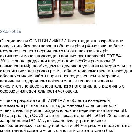
28.06.2019
Специалисты ФГУП ВНИИФТРИ Росстандарта разработали
новую линейку растворов в области pH и pX-метрии на базе
государственного первичного эталона показателя pH
активности ионов водорода в водных растворах pH ГЭТ 54-
2011. Новая продукция представляет собой растворы (6
наименований), необходимые для эксплуатации измерительных
стеклянных электродов рН и в области ионометрии, а также для
обеспечения их работы при непосредственном измерении
величины водородного показателя, активности ионов и
окислительно-восстановительного потенциала, в различных
сферах жизнедеятельности человека.
«Новые разработки ВНИИФТРИ в области измерений
показателя pH являются продолжением большой работы
ученых института по созданию нового первичного эталона рН.
После распада СССР эталон показателя рН ГЭТ54-78 остался
за пределами РФ. Мы, к сожалению, утратили свою
метрологическую основу в области рН-метрии. Но в результате
кропотливой работы ученых института этот эталон был