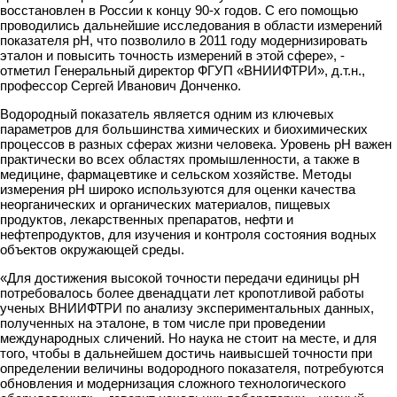
восстановлен в России к концу 90-х годов. С его помощью
проводились дальнейшие исследования в области измерений
показателя pH, что позволило в 2011 году модернизировать
эталон и повысить точность измерений в этой сфере», -
отметил Генеральный директор ФГУП «ВНИИФТРИ», д.т.н.,
профессор Сергей Иванович Донченко.
Водородный показатель является одним из ключевых
параметров для большинства химических и биохимических
процессов в разных сферах жизни человека. Уровень pH важен
практически во всех областях промышленности, а также в
медицине, фармацевтике и сельском хозяйстве. Методы
измерения рН широко используются для оценки качества
неорганических и органических материалов, пищевых
продуктов, лекарственных препаратов, нефти и
нефтепродуктов, для изучения и контроля состояния водных
объектов окружающей среды.
«Для достижения высокой точности передачи единицы рН
потребовалось более двенадцати лет кропотливой работы
ученых ВНИИФТРИ по анализу экспериментальных данных,
полученных на эталоне, в том числе при проведении
международных сличений. Но наука не стоит на месте, и для
того, чтобы в дальнейшем достичь наивысшей точности при
определении величины водородного показателя, потребуются
обновления и модернизация сложного технологического