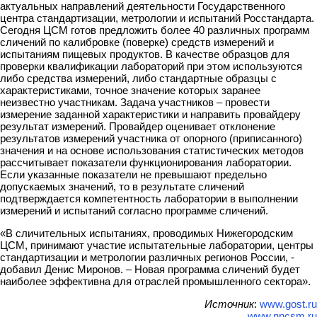
актуальных направлений деятельности Государственного
центра стандартизации, метрологии и испытаний Росстандарта.
Сегодня ЦСМ готов предложить более 40 различных программ
сличений по калибровке (поверке) средств измерений и
испытаниям пищевых продуктов. В качестве образцов для
проверки квалификации лабораторий при этом используются
либо средства измерений, либо стандартные образцы с
характеристиками, точное значение которых заранее
неизвестно участникам. Задача участников – провести
измерение заданной характеристики и направить провайдеру
результат измерений. Провайдер оценивает отклонение
результатов измерений участника от опорного (приписанного)
значения и на основе использования статистических методов
рассчитывает показатели функционирования лаборатории.
Если указанные показатели не превышают предельно
допускаемых значений, то в результате сличений
подтверждается компетентность лаборатории в выполнении
измерений и испытаний согласно программе сличений.
«В сличительных испытаниях, проводимых Нижегородским
ЦСМ, принимают участие испытательные лаборатории, центры
стандартизации и метрологии различных регионов России, -
добавил Денис Миронов. – Новая программа сличений будет
наиболее эффективна для отраслей промышленного сектора».
Источник
:
www.gost.ru
www.nncsm.ru