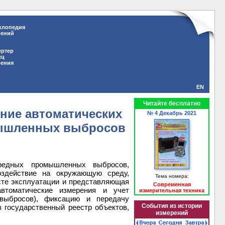
клопедия
рений
ертер
иц
рения
EN
Читайте бесплатно
ение автоматических
№ 4 Декабрь 2021
мышленных выбросов
вредных промышленных выбросов,
оздействие на окружающую среду,
Тема номера:
сте эксплуатации и представляющая
Современная
втоматические измерения и учет
измерительная техника
выбросов), фиксацию и передачу
События из истории
 государственный реестр объектов,
измерений