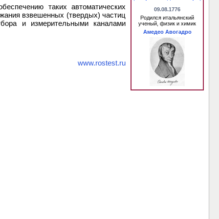
обеспечению таких автоматических
09.08.1776
жания взвешенных (твердых) частиц
Родился итальянский
тбора и измерительными каналами
ученый, физик и химик
Амедео Авогадро
www.rostest.ru