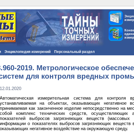
Энци
изме
Конв
един
изме
и
Энциклопедия измерений
Персональный раздел
.960-2019. Метрологическое обеспеч
систем для контроля вредных про
12.01.2020
Автоматическая измерительная система для контроля 
устанавливаемая на объектах, оказывающих негативное в
принимаемая как законченное изделие непосредственно на ме
собой комплекс технических средств, осуществляющих а
показателей выбросов загрязняющих веществ (массовых 
информации о показателях выбросов загрязняющих веществ в
оказывающих негативное воздействие на окружающую среду.