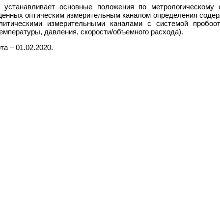
 устанавливает основные положения по метрологическому 
щенных оптическим измерительным каналом определения содер
алитическими измерительными каналами с системой пробоо
температуры, давления, скорости/объемного расхода).
а – 01.02.2020.