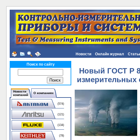
Новости
Онлайн журнал
Стать
Поиск по сайту
Новый ГОСТ Р 8
измерительных 
Новости
О компаниях
компаний
(574)
(121)
(134)
(78)