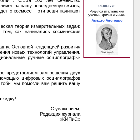
логии : «…За 100 лет семейство
влияет на нашу повседневную жизнь,
09.08.1776
идет о космосе – эти вещи начинают
Родился итальянский
ученый, физик и химик
Амедео Авогадро
ческая теория измерительных задач:
 том, как начинались космические
одну. Основной тенденцией развития
ения новых технологий управления.
циональные ручные осциллографы-
ре представляем вам решения двух
с помощью цифровых осциллографов
 чтобы мы помогли вам решить вашу
 скидку!
С уважением,
Редакция журнала
«КИПиС»