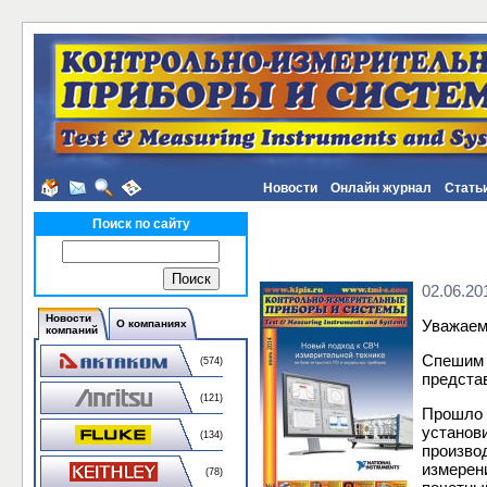
Новости
Онлайн журнал
Стать
Поиск по сайту
02.06.20
Новости
Уважаем
О компаниях
компаний
Спешим
(574)
предста
(121)
Прошло 
установ
(134)
произво
измерен
(78)