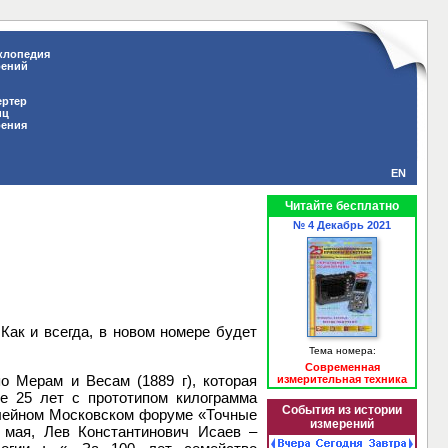
клопедия
рений
ертер
иц
рения
EN
Читайте бесплатно
№ 4 Декабрь 2021
 Как и всегда, в новом номере будет
Тема номера:
Современная
о Мерам и Весам (1889 г), которая
измерительная техника
е 25 лет с прототипом килограмма
События из истории
илейном Московском форуме «Точные
измерений
 мая, Лев Константинович Исаев –