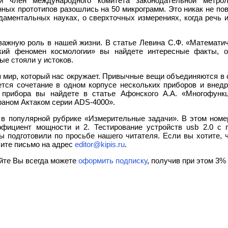
ый член международного комитета законодательной метро
ных прототипов разошлись на 50 микрограмм. Это никак не по
ндаментальных науках, о сверхточных измерениях, когда речь 
.
 важную роль в нашей жизни. В статье Левина С.Ф. «Математи
кий феномен космологии» вы найдете интересные факты, о
ые стояли у истоков.
 мир, который нас окружает. Привычные вещи объединяются в 
ется сочетание в одном корпусе нескольких приборов и внедр
 прибора вы найдете в статье Афонского А.А. «Многофунк
раном Актаком серии ADS-4000».
в популярной рубрике «Измерительные задачи». В этом номе
эффициент мощности и 2. Тестирование устройств usb 2.0 
подготовили по просьбе нашего читателя. Если вы хотите,
ите письмо на адрес
editor@kipis.ru
.
йте Вы всегда можете
оформить подписку
, получив при этом 3%