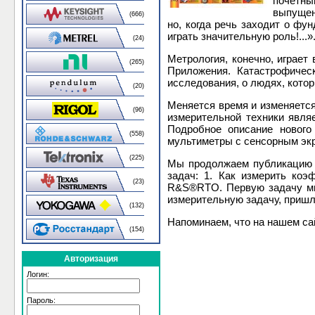
почетн
выпущен
(666)
но, когда речь заходит о фу
играть значительную роль!...»
(24)
Метрология, конечно, играет
(265)
Приложения. Катастрофичес
исследования, о людях, котор
(20)
Меняется время и изменяется
(96)
измерительной техники явля
Подробное описание нового
(558)
мультиметры с сенсорным эк
(225)
Мы продолжаем публикацию 
задач: 1. Как измерить ко
(23)
R&S®RTO. Первую задачу мы 
измерительную задачу, пришл
(132)
Напоминаем, что на нашем са
(154)
Авторизация
Логин:
Пароль: