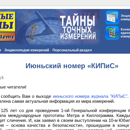
Энци
изме
Конв
един
изме
и
Энциклопедия измерений
Персональный раздел
Июньский номер «КИПиС»
14
ые читатели!
 сообщить Вам о выходе
июньского номера журнала "КИПиС"
.
влена самая актуальная информация из мира измерений.
125 лет со дня проведения 1-ой Генеральной конференции п
ила международные прототипы Метра и Киллограмма. Кажды
дят сличения. И, как заявил в своем выступлении на 10-м Юб
ия – основа качества и безопасности», прошедшем в конце