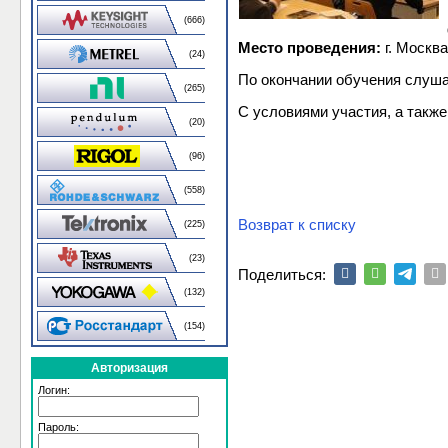
(666)
Место проведения:
г. Москва
(24)
По окончании обучения слуша
(265)
С условиями участия, а такж
(20)
(96)
(558)
Возврат к списку
(225)
(23)
Поделиться:
(132)
(154)
Авторизация
Логин:
Пароль: