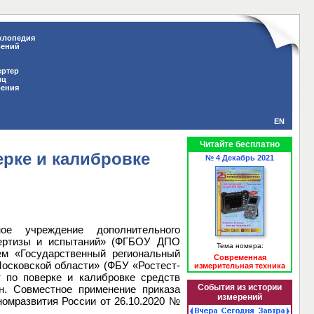
клопедия
рений
ертер
иц
рения
EN
Читайте бесплатно
рке и калибровке
№ 4 Декабрь 2021
ное учреждение дополнительного
пертизы и испытаний» (ФГБОУ ДПО
Тема номера:
м «Государственный региональный
Современная
Московской области» (ФБУ «Ростест-
измерительная техника
 по поверке и калибровке средств
События из истории
н. Совместное применение приказа
измерений
номразвития России от 26.10.2020 №