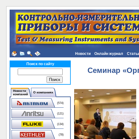
Новости
Онлайн журнал
Стать
Поиск по сайту
Семинар «Орг
Новости
О компаниях
компаний
(574)
(121)
(134)
(78)