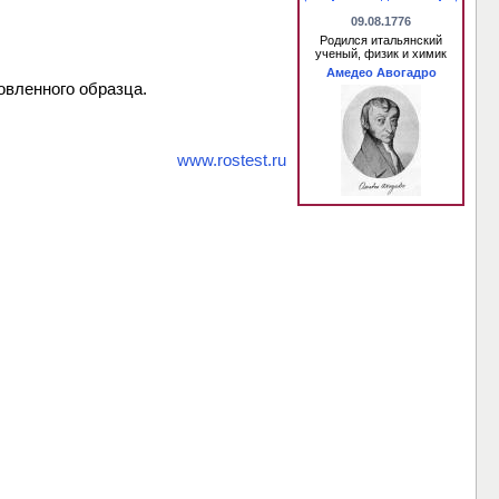
09.08.1776
Родился итальянский
ученый, физик и химик
Амедео Авогадро
овленного образца.
www.rostest.ru