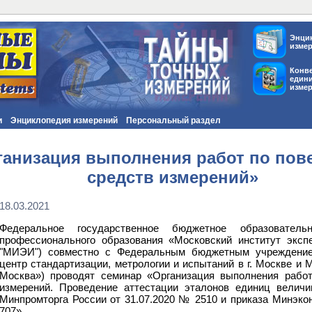
Энци
изме
Конв
един
изме
и
Энциклопедия измерений
Персональный раздел
анизация выполнения работ по пове
средств измерений»
18.03.2021
Федеральное государственное бюджетное образователь
профессионального образования «Московский институт экс
"МИЭИ") совместно с Федеральным бюджетным учреждение
центр стандартизации, метрологии и испытаний в г. Москве и 
Москва») проводят семинар «Организация выполнения работ
измерений. Проведение аттестации эталонов единиц величи
Минпромторга России от 31.07.2020 № 2510 и приказа Минэко
707».