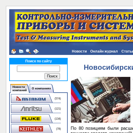
Новости
Онлайн журнал
Стать
Поиск по сайту
Новосибирски
Новости
О компаниях
компаний
(574)
(121)
(134)
По 80 позициям были расши
(78)