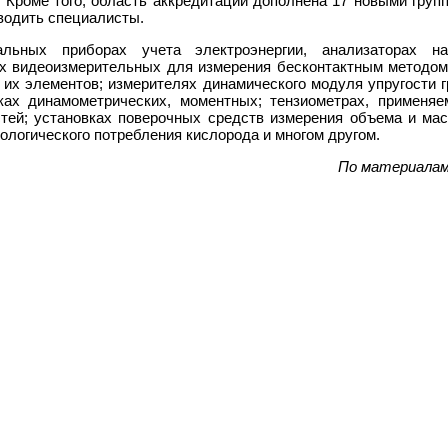
. Кроме того, область аккредитации дополнена 17 новыми груп
водить специалисты.
льных приборах учета электроэнергии, анализаторах н
х видеоизмерительных для измерения бесконтактным методо
 их элементов; измерителях динамического модуля упругости г
тках динамометрических, моментных; тензиометрах, применя
тей; установках поверочных средств измерения объема и мас
ологического потребления кислорода и многом другом.
По материала