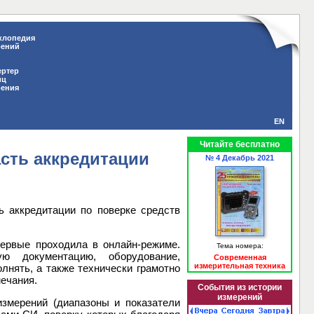
клопедия
рений
ертер
иц
рения
EN
Читайте бесплатно
сть аккредитации
№ 4 Декабрь 2021
 аккредитации по поверке средств
первые проходила в онлайн-режиме.
Тема номера:
ую документацию, оборудование,
Современная
измерительная техника
лнять, а также технически грамотно
мечания.
События из истории
измерений
змерений (диапазоны и показатели