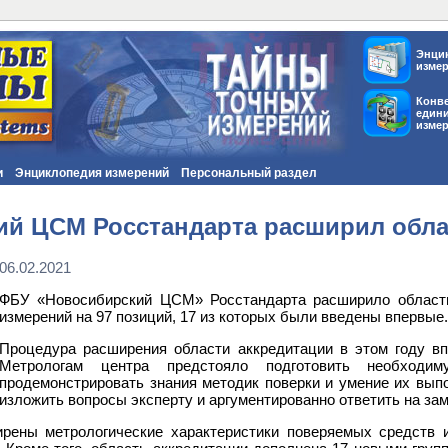
Энци
изме
Конв
един
изме
и
Энциклопедия измерений
Персональный раздел
й ЦСМ Росстандарта расширил обла
06.02.2021
ФБУ «Новосибирский ЦСМ» Росстандарта расширило область
измерений на 97 позиций, 17 из которых были введены впервые.
Процедура расширения области аккредитации в этом году в
Метрологам центра предстояло подготовить необходим
продемонстрировать знания методик поверки и умение их выпо
изложить вопросы эксперту и аргументированно ответить на за
рены метрологические характеристики поверяемых средств и