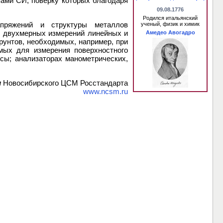
пами СИ, поверку которых благодаря
09.08.1776
Родился итальянский
апряжений и структуры металлов
ученый, физик и химик
м двухмерных измерений линейных и
Амедео Авогадро
рунтов, необходимых, например, при
емых для измерения поверхностного
сы; анализаторах манометрических,
м
Новосибирского ЦСМ Росстандарта
www.ncsm.ru