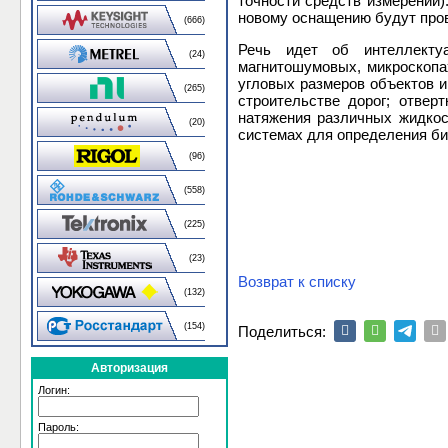
точности средств измерений)
новому оснащению будут про
(666)
Речь идет об интеллектуа
(24)
магнитошумовых, микроскопа
угловых размеров объектов и
(265)
строительстве дорог; отвер
натяжения различных жидкос
(20)
системах для определения би
(96)
(558)
(225)
(23)
Возврат к списку
(132)
(154)
Поделиться:
Авторизация
Логин:
Пароль: