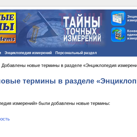
Энци
изме
Конв
един
изме
и
Энциклопедия измерений
Персональный раздел
Добавлены новые термины в разделе «Энциклопедия измерен
овые термины в разделе «Энциклоп
опедия измерений» были добавлены новые термины:
ость