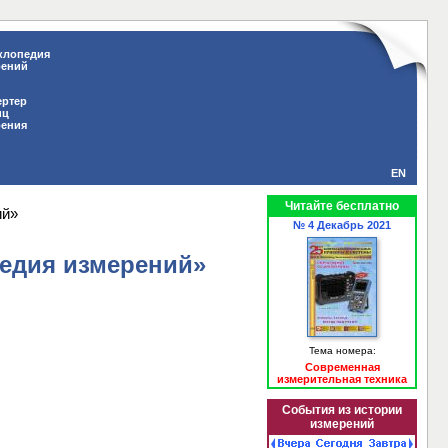
клопедия
рений
ертер
иц
рения
EN
Читайте бесплатно
ий»
№ 4 Декабрь 2021
едия измерений»
Тема номера:
Современная
измерительная техника
События из истории
измерений