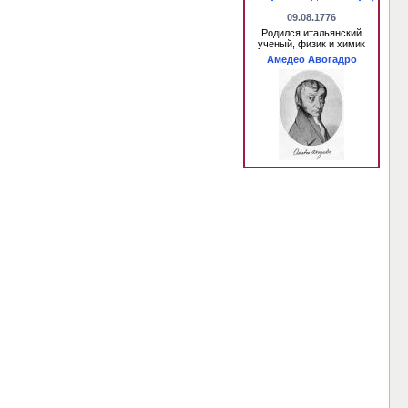
09.08.1776
Родился итальянский
ученый, физик и химик
Амедео Авогадро