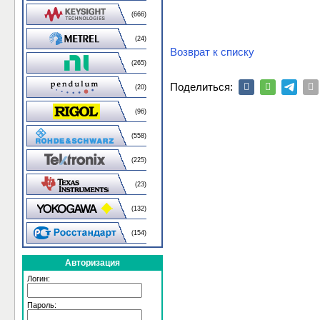
(666)
(24)
Возврат к списку
(265)
Поделиться:
(20)
(96)
(558)
(225)
(23)
(132)
(154)
Авторизация
Логин:
Пароль: