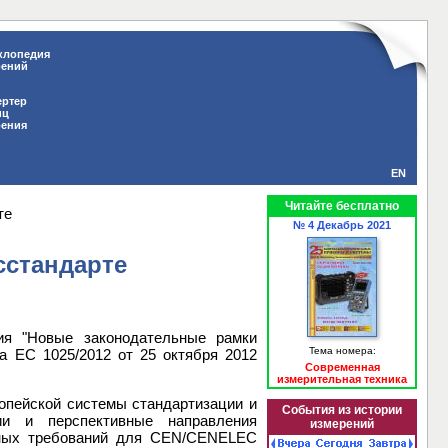
клопедия
рений
ертер
иц
рения
EN
Читайте бесплатно
те
№ 4 Декабрь 2021
сстандарте
ия "Новые законодательные рамки
Тема номера:
а ЕС 1025/2012 от 25 октября 2012
Современная
измерительная техника
опейской системы стандартизации и
События из истории
и и перспективные направления
измерений
жных требований для CEN/CENELEC