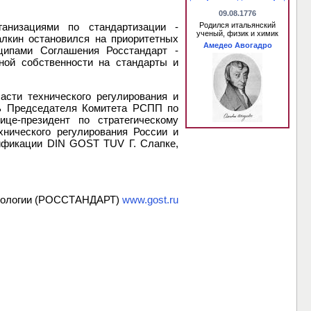
09.08.1776
анизациями по стандартизации -
Родился итальянский
ученый, физик и химик
лкин остановился на приоритетных
Амедео Авогадро
ципами Соглашения Росстандарт -
ной собственности на стандарты и
асти технического регулирования и
ль Председателя Комитета РСПП по
ице-президент по стратегическому
нического регулирования России и
тификации DIN GOST TUV Г. Слапке,
етрологии (РОССТАНДАРТ)
www.gost.ru