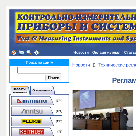
Новости
Онлайн журнал
Стать
Поиск по сайту
Новости
Технические рег
Реглам
Новости
О компаниях
компаний
(574)
(121)
(134)
(78)