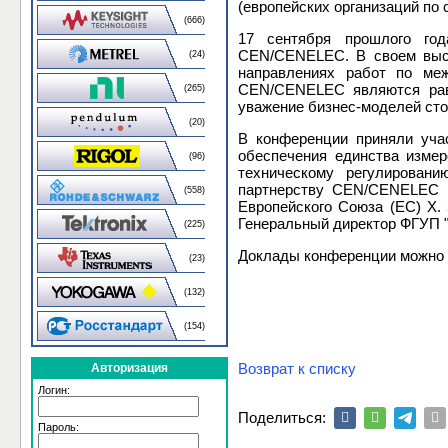
(европейских организаций по 
(666)
17 сентября прошлого год
CEN/CENELEC. В своем выст
(24)
направлениях работ по меж
CEN/CENELEC являются равн
(265)
уважение бизнес-моделей сто
(20)
В конференции приняли учас
обеспечения единства изме
(96)
техническому регулировани
партнерству CEN/CENELEC Ф
(558)
Европейского Союза (ЕС) Х.
Генеральный директор ФГУП 
(225)
Доклады конференции можно
(23)
(132)
(154)
Возврат к списку
Авторизация
Логин:
Поделиться:
Пароль: