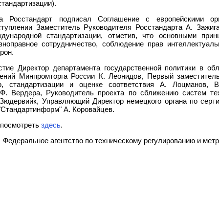
стандартизации).
а Росстандарт подписал Соглашение с европейскими орг
уплении Заместитель Руководителя Росстандарта А. Зажига
дународной стандартизации, отметив, что основными прин
оправное сотрудничество, соблюдение прав интеллектуаль
рон.
тие Директор департамента государственной политики в обл
рений Минпромторга России К. Леонидов, Первый заместите
ю, стандартизации и оценке соответствия А. Лоцманов, В
. Вердера, Руководитель проекта по сближению систем тех
 Зюдервийк, Управляющий Директор немецкого органа по сер
"Стандартинформ" А. Коровайцев.
 посмотреть
здесь
.
Федеральное агентство по техническому регулированию и м