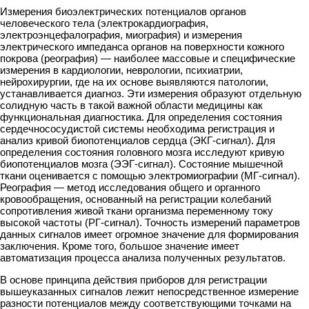
Измерения биоэлектрических потенциалов органов
человеческого тела (электрокардиография,
электроэнцефалография, миография) и измерения
электрического импеданса органов на поверхности кожного
покрова (реография) — наиболее массовые и специфические
измерения в кардиологии, неврологии, психиатрии,
нейрохирургии, где на их основе выявляются патологии,
устанавливается диагноз. Эти измерения образуют отдельную
солидную часть в такой важной области медицины как
функциональная диагностика. Для определения состояния
сердечнососудистой системы необходима регистрация и
анализ кривой биопотенциалов сердца (ЭКГ-сигнал). Для
определения состояния головного мозга исследуют кривую
биопотенциалов мозга (ЭЭГ-сигнал). Состояние мышечной
ткани оценивается с помощью электромиографии (МГ-сигнал).
Реография — метод исследования общего и органного
кровообращения, основанный на регистрации колебаний
сопротивления живой ткани организма переменному току
высокой частоты (РГ-сигнал). Точность измерений параметров
данных сигналов имеет огромное значение для формирования
заключения. Кроме того, большое значение имеет
автоматизация процесса анализа полученных результатов.
В основе принципа действия приборов для регистрации
вышеуказанных сигналов лежит непосредственное измерение
разности потенциалов между соответствующими точками на