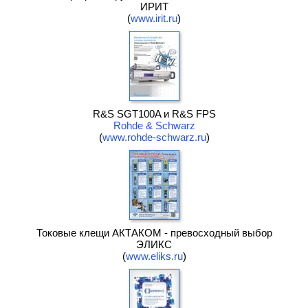
ИРИТ
(
www.irit.ru
)
R&S SGT100A и R&S FPS
Rohde & Schwarz
(
www.rohde-schwarz.ru
)
Токовые клещи АКТАКОМ - превосходный выбор
ЭЛИКС
(
www.eliks.ru
)