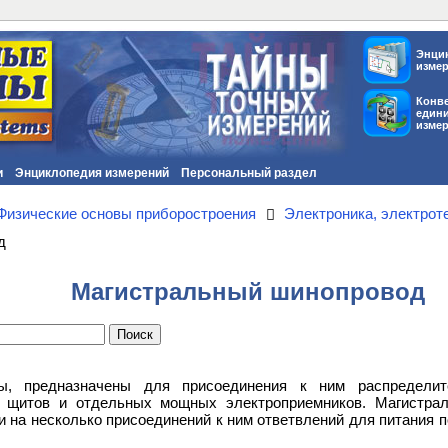
Энци
изме
Конв
един
изме
и
Энциклопедия измерений
Персональный раздел
Физические основы приборостроения
Электроника, электрот
д
Магистральный шинопровод
ы, предназначены для присоединения к ним распредели
, щитов и отдельных мощных электроприемников. Магистра
 и на несколько присоединений к ним ответвлений для питания 