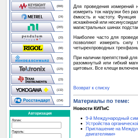
Для проведения измерений 
(666)
измерить ток нагрузки без ра
ёмкость и частоту. Функци
(24)
искажённой или несинусоидал
магистральных шинах подста
(265)
Наиболее часто для провед
(20)
позволяют измерять силу 
четырехпроводных трехфазных
(96)
При наличии препятствий для
(558)
разомкнутый или гибкий маг
щитовых. Все клещи включены
(225)
(23)
Возврат к списку
(132)
Материалы по теме:
(154)
Новости КИПиС
Авторизация
9-й Международный си
Логин:
Устройства органическо
Приглашение на Междун
Пароль:
двигателями»