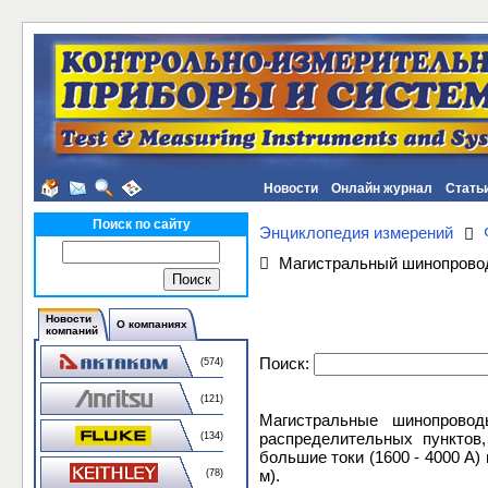
Новости
Онлайн журнал
Стать
Поиск по сайту
Энциклопедия измерений
Магистральный шинопрово
Новости
О компаниях
компаний
Поиск:
(574)
(121)
Магистральные шинопровод
распределительных пунктов
(134)
большие токи (1600 - 4000 А)
м).
(78)