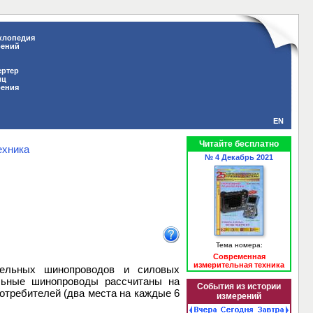
клопедия
рений
ертер
иц
рения
EN
Читайте бесплатно
ехника
№ 4 Декабрь 2021
Тема номера:
Современная
измерительная техника
тельных шинопроводов и силовых
льные шинопроводы рассчитаны на
События из истории
потребителей (два места на каждые 6
измерений