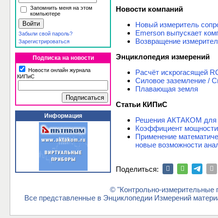
Запомнить меня на этом
Новости компаний
компьютере
Новый измеритель сопр
Emerson выпускает комп
Забыли свой пароль?
Возвращение измерител
Зарегистрироваться
Энциклопедия измерений
Подписка на новости
Новости онлайн журнала
Расчёт искрогасящей R
КИПиС
Силовое заземление / 
Плавающая земля
Статьи КИПиС
Информация
Решения АКТАКОМ для о
Коэффициент мощности 
Применение математичес
новые возможности анал
Поделиться:
© "Контрольно-измерительные п
Все представленные в Энциклопедии Измерений материа