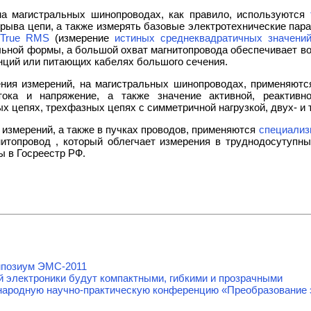
на магистральных шинопроводах, как правило, используются
зрыва цепи, а также измерять базовые электротехнические пар
я
True RMS
(измерение
истиных среднеквадратичных значени
ьной формы, а большой охват магнитопровода обеспечивает в
нций или питающих кабелях большого сечения.
ения измерений, на магистральных шинопроводах, применяют
тока и напряжение, а также значение активной, реактив
 цепях, трехфазных цепях с симметричной нагрузкой, двух- и
 измерений, а также в пучках проводов, применяются
специализ
нитопровод , который облегчает измерения в труднодосутупны
 в Госреестр РФ.
мпозиум ЭМС-2011
й электроники будут компактными, гибкими и прозрачными
ародную научно-практическую конференцию «Преобразование э