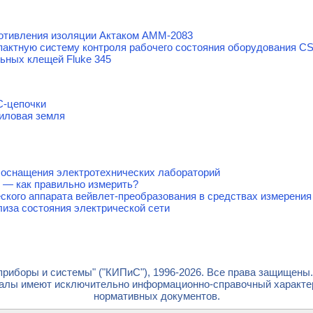
отивления изоляции Актаком АММ-2083
актную систему контроля рабочего состояния оборудования CSI
ьных клещей Fluke 345
C-цепочки
Силовая земля
снащения электротехнических лабораторий
— как правильно измерить?
кого аппарата вейвлет-преобразования в средствах измерения
иза состояния электрической сети
риборы и системы" ("КИПиС"), 1996-2026. Все права защищены
лы имеют исключительно информационно-справочный характер 
нормативных документов.