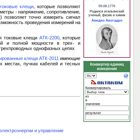
токовые клещи
, которые позволяют
09.08.1776
аметры - напряжение, сопротивление,
Родился итальянский
ученый, физик и химик
й
) позволяет точно измерить сигнал
Амедео Авогадро
озможность проведения измерений на
ся токовые клещи
АТК-2200
, которые
ной и полной мощности в трех- и
 трехпроводных однофазных цепях
ированные клещи АТК-2011
имеющие
х местах, пучках кабелей и тесных
Конвертер единиц
измерения
Конвертировать
из
в
значение
результат
лектроэнергии и управление