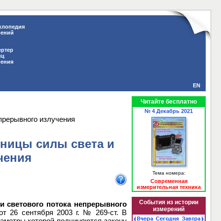
клопедия
рений
ертер
иц
рения
EN
Читайте бесплатно
№ 4 Декабрь 2021
прерывного излучения
иницы силы света и
чения
Тема номера:
Современная
измерительная техника
События из истории
и светового потока непрерывного
измерений
т 26 сентября 2003 г. № 269-ст. В
раметры которой подчиняются закону