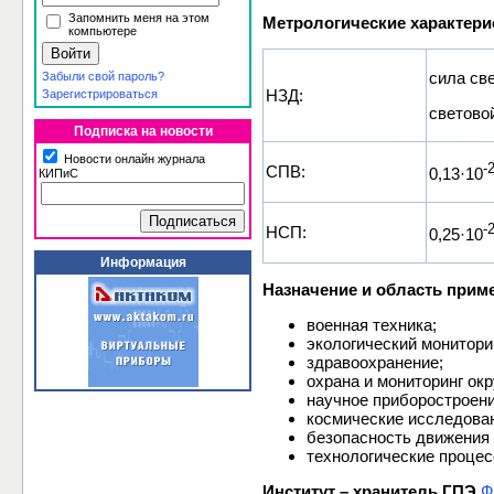
Запомнить меня на этом
Метрологические характери
компьютере
сила све
Забыли свой пароль?
НЗД:
Зарегистрироваться
световой
Подписка на новости
Новости онлайн журнала
-
СПВ:
0,13·10
КИПиС
-
НСП:
0,25·10
Информация
Назначение и область прим
военная техника;
экологический монитори
здравоохранение;
охрана и мониторинг о
научное приборостроени
космические исследова
безопасность движения 
технологические процес
Институт – хранитель ГПЭ
Ф