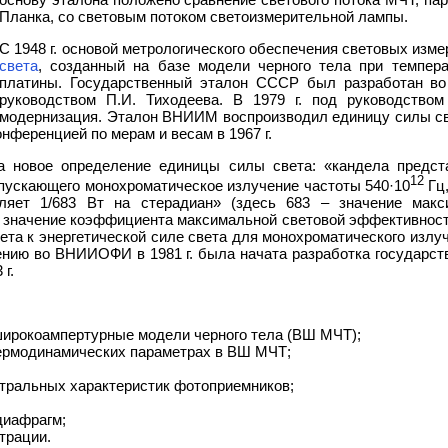
Планка, со световым потоком светоизмерительной лампы.
С 1948 г. основой метрологического обеспечения световых изм
света
, созданный на базе модели черного тела при темпера
платины. Государственный эталон СССР был разработан в
руководством П.И. Тиходеева. В 1979 г. под руководством
модернизация. Эталон ВНИИМ воспроизводил единицу силы све
нференцией по мерам и весам в 1967 г.
ла новое определение единицы силы света: «кандела предст
12
спускающего монохроматическое излучение частоты 540·10
Гц,
ляет 1/683 Вт на стерадиан» (здесь 683 – значение макс
 значение коэффициента максимальной световой эффективност
вета к энергетической силе света для монохроматического излу
нию во ВНИИОФИ в 1981 г. была начата разработка государст
г.
ирокоампертурные модели черного тела (ВШ МЧТ);
термодинамических параметрах в ВШ МЧТ;
ктральных характеристик фотоприемников;
диафрагм;
трации.