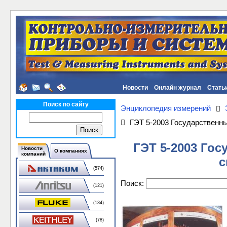
Новости
Онлайн журнал
Стать
Поиск по сайту
Энциклопедия измерений
ГЭТ 5-2003 Государственны
ГЭТ 5-2003 Го
Новости
О компаниях
компаний
с
(574)
Поиск:
(121)
(134)
(78)