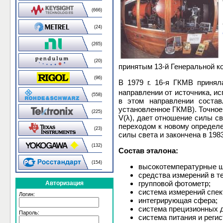
(666)
(24)
(265)
(20)
принятым 13-й Генеральной ко
(96)
В 1979 г. 16-я ГКМВ приня
направлении от источника, и
(558)
в этом направлении состав
установленное ГКМВ). Точное
(225)
V(λ), дает отношение силы с
переходом к новому определе
(23)
силы света и закончена в 1983 
(132)
Состав эталона:
(154)
высокотемпературные ш
средства измерений в 
групповой фотометр;
Авторизация
система измерений спе
Логин:
интегрирующая сфера;
система прецизионных 
Пароль:
система питания и регис