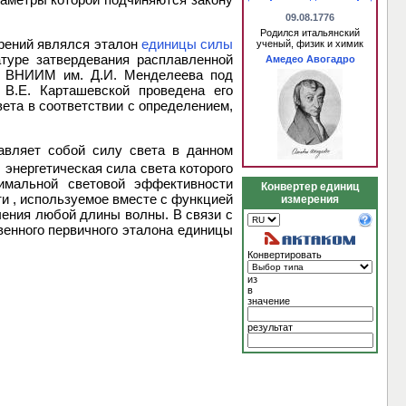
09.08.1776
Родился итальянский
ерений являлся эталон
единицы силы
ученый, физик и химик
туре затвердевания расплавленной
Амедео Авогадро
о ВНИИМ им. Д.И. Менделеева под
 В.Е. Карташевской проведена его
та в соответствии с определением,
авляет собой силу света в данном
 энергетическая сила света которого
имальной световой эффективности
Конвертер единиц
и , используемое вместе с функцией
измерения
чения любой длины волны. В связи с
венного первичного эталона единицы
Конвертировать
из
в
значение
результат