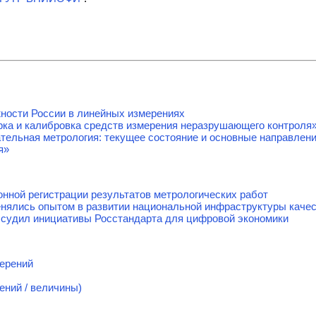
ности России в линейных измерениях
ка и калибровка средств измерения неразрушающего контроля
тельная метрология: текущее состояние и основные направлен
я»
онной регистрации результатов метрологических работ
енялись опытом в развитии национальной инфраструктуры каче
судил инициативы Росстандарта для цифровой экономики
мерений
ений / величины)