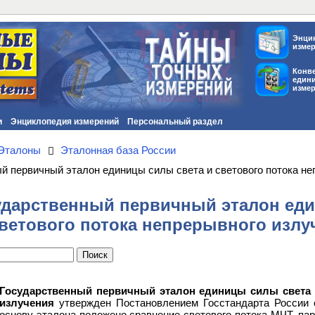
Энци
изме
Конв
един
изме
и
Энциклопедия измерений
Персональный раздел
Эталоны
Эталонная база России
й первичный эталон единицы силы света и светового потока не
сударственный первичный эталон ед
ветового потока непрерывного излу
Государственный первичный эталон единицы силы света 
излучения
утвержден Постановлением Госстандарта России о
основу эталона положено сравнение светового потока МЧТ, па