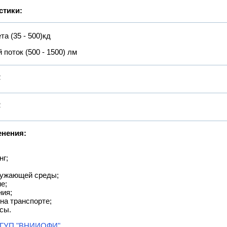
стики:
та (35 - 500)кд
 поток (500 - 1500) лм
2
2
енения:
нг;
кружающей среды;
е;
ния;
на транспорте;
сы.
ГУП "ВНИИОФИ"
.