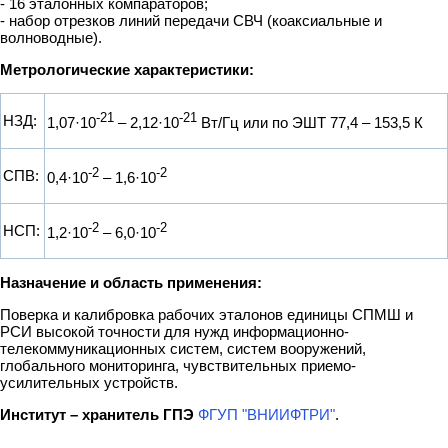
- 16 эталонных компараторов;
- набор отрезков линий передачи СВЧ (коаксиальные и
волноводные).
Метрологические характеристики:
-21
-21
НЗД:
1,07·10
– 2,12·10
Вт/Гц или по ЭШТ 77,4 – 153,5 К
-2
-2
СПВ:
0,4·10
– 1,6·10
-2
-2
НСП:
1,2·10
– 6,0·10
Назначение и область применения:
Поверка и калибровка рабочих эталонов единицы СПМШ и
РСИ высокой точности для нужд информационно-
телекоммуникационных систем, систем вооружений,
глобального мониторинга, чувствительных приемо-
усилительных устройств.
Институт – хранитель ГПЭ
ФГУП "ВНИИФТРИ"
.