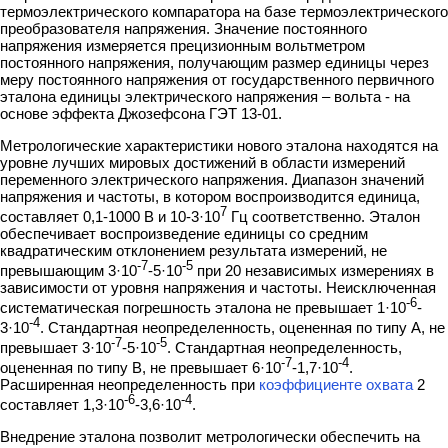
термоэлектрического компаратора на базе термоэлектрического
преобразователя напряжения. Значение постоянного
напряжения измеряется прецизионным вольтметром
постоянного напряжения, получающим размер единицы через
меру постоянного напряжения от государственного первичного
эталона единицы электрического напряжения – вольта - на
основе эффекта Джозефсона ГЭТ 13-01.
Метрологические характеристики нового эталона находятся на
уровне лучших мировых достижений в области измерений
переменного электрического напряжения. Диапазон значений
напряжения и частоты, в котором воспроизводится единица,
7
составляет 0,1-1000 В и 10-3·10
Гц соответственно. Эталон
обеспечивает воспроизведение единицы со средним
квадратическим отклонением результата измерений, не
-7
-5
превышающим 3·10
-5·10
при 20 независимых измерениях в
зависимости от уровня напряжения и частоты. Неисключенная
-6
систематическая погрешность эталона не превышает 1·10
-
-4
3·10
. Стандартная неопределенность, оцененная по типу А, не
-7
-5
превышает 3·10
-5·10
. Стандартная неопределенность,
-7
-4
оцененная по типу В, не превышает 6·10
-1,7·10
.
Расширенная неопределенность при
коэффициенте охвата
2
-6
-4
составляет 1,3·10
-3,6·10
.
Внедрение эталона позволит метрологически обеспечить на