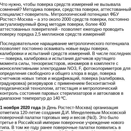
Что нужно, чтобы поверка средств измерений не вызывала
сомнений? Методика поверки, cредства поверки, аттестованный
специалист-поверитель. Метрологический потенциал ФБУ
Ростест-Москва – а это около 2000 средств поверки, постоянно
актуализируемый фонд методик поверки, более 400
аттестованных поверителей - позволяет ежегодно проводить
поверку порядка 2,5 миллионов средств измерений!
Последовательное наращивание метрологического потенциала
позволяет постоянно осваивать новые виды поверки,
калибровки и испытаний средств измерений. В числе последних
— поверка, калибровка и испытания датчиков крутящего
момента силы, тензорезисторов, иономеров в комплекте с
ионоселективными электродами NO3, F, фотоколориметров для
определения свободного и общего хлора в воде, поверка
счетчиков новых типов и модификаций, поверка (калибровка,
градуировка) резервуаров с применением бесконтактной
геодезической технологии, аттестация и метрологический
контроль состояния паровых стерилизаторов и автоклавов в
диапазоне температур до 140 ºС.
1 ноября 2020 года
(в День Ростест-Москва) организация
отметила 120-летие создания Д.И. Менделеевым Московской
поверочной палатки торговых мер и весов (№3). Это было
третье в Российской империи поверочное учреждение нового
типа. В том же году ранее поверочные палатки появились в