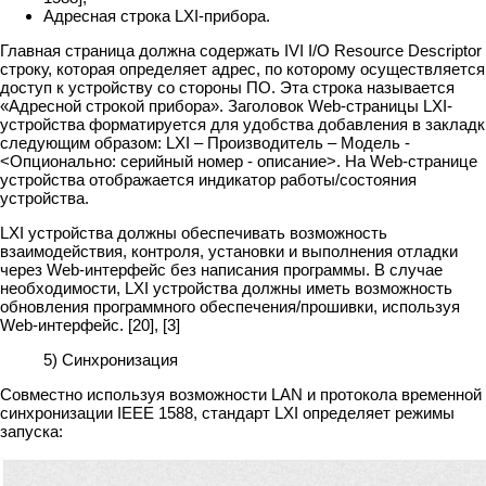
Адресная строка LXI-прибора.
Главная страница должна содержать IVI I/O Resource Descriptor 
строку, которая определяет адрес, по которому осуществляется
доступ к устройству со стороны ПО. Эта строка называется
«Адресной строкой прибора». Заголовок Web-страницы LXI-
устройства форматируется для удобства добавления в закладк
следующим образом: LXI – Производитель – Модель -
<Опционально: серийный номер - описание>. На Web-странице
устройства отображается индикатор работы/состояния
устройства.
LXI устройства должны обеспечивать возможность
взаимодействия, контроля, установки и выполнения отладки
через Web-интерфейс без написания программы. В случае
необходимости, LXI устройства должны иметь возможность
обновления программного обеспечения/прошивки, используя
Web-интерфейс. [20], [3]
5) Синхронизация
Совместно используя возможности LAN и протокола временной
синхронизации IEEE 1588, стандарт LXI определяет режимы
запуска: