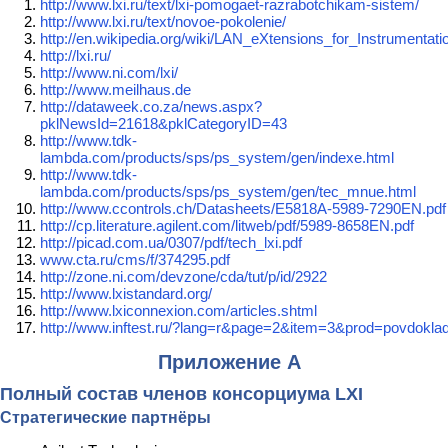
http://www.lxi.ru/text/lxi-pomogaet-razrabotchikam-sistem/
http://www.lxi.ru/text/novoe-pokolenie/
http://en.wikipedia.org/wiki/LAN_eXtensions_for_Instrumentati
http://lxi.ru/
http://www.ni.com/lxi/
http://www.meilhaus.de
http://dataweek.co.za/news.aspx?
pklNewsId=21618&pklCategoryID=43
http://www.tdk-
lambda.com/products/sps/ps_system/gen/indexe.html
http://www.tdk-
lambda.com/products/sps/ps_system/gen/tec_mnue.html
http://www.ccontrols.ch/Datasheets/E5818A-5989-7290EN.pdf
http://cp.literature.agilent.com/litweb/pdf/5989-8658EN.pdf
http://picad.com.ua/0307/pdf/tech_lxi.pdf
www.cta.ru/cms/f/374295.pdf
http://zone.ni.com/devzone/cda/tut/p/id/2922
http://www.lxistandard.org/
http://www.lxiconnexion.com/articles.shtml
http://www.inftest.ru/?lang=r&page=2&item=3&prod=povdokla
Приложение А
Полный состав членов консорциума LXI
Стратегические партнёры