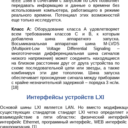
IEEE 1588 в сочетании с запуском по LAN позволяет
передавать информацию и данные о времени без
использования компьютера, работающего в режиме
реального времени. Потенциал этих возможностей
еще только исследуется.
Класс А:
Оборудование класса А удовлетворяет
всем требованиям классов C и B, к которым
добавлена шина аппаратного запуска.
Восьмиканальная аппаратная шина M-LVDS
(Multipoint-Low Voltage Differential Signaling –
многоточечная дифференциальная шина сигналов
низкого напряжения) может соединять находящиеся
на близком расстоянии друг от друга устройства по
схеме последовательной цепи или звезды, а также
комбинируя эти две топологии. Шина запуска
обеспечивает прохождение сигнала между приборами
с крайне незначительной задержкой – порядка 3 нс/м.
[18]
Интерфейсы устройств LXI
Основой шины LXI является LAN. Но вместо модификац
существующих стандартов стандарт LXI четко определяет 
взаимодействие в пяти областях: физический интерфей
интерфейс Ethernet, программный интерфейс, WEB интерфейс
синхронизация. [1]