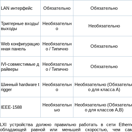
LAN интерфейс
Обязательно
Обязательно
Триггерные входы/
Необязательн
Необязательно
выходы
о
Web конфигурацио
Необязательн
Обязательно
нная панель
о / Типично
IVI-совместимые д
Необязательн
Обязательно
райверы
о / Типично
Шинный hardware t
Необязательн
Необязательно (Обязатель
rigger
о
о для класса A)
Необязательн
Необязательно (Обязатель
IEEE-1588
ыо
о для классов A,B)
LXI устройства должно правильно работать в сети Ethern
обладающей равной или меньшей скоростью, чем са