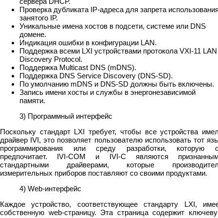
сервера DHCP.
Проверка дубликата IP-адреса для запрета использовани
занятого IP.
Уникальные имена хостов в подсети, системе или DNS
домене.
Индикация ошибки в конфигурации LAN.
Поддержка всеми LXI устройствами протокола VXI-11 LAN
Discovery Protocol.
Поддержка Multicast DNS (mDNS).
Поддержка DNS Service Discovery (DNS-SD).
По умолчанию mDNS и DNS-SD должны быть включены.
Запись имени хосты и службы в энергонезависимой
памяти.
3) Программный интерфейс
Поскольку стандарт LXI требует, чтобы все устройства име
драйвер IVI, это позволяет пользователю использовать тот яз
программирования или среду разработки, которую 
предпочитает. IVI-COM и IVI-C являются признанны
стандартными драйверами, которые производите
измерительных приборов поставляют со своими продуктами.
4) Web-интерфейс
Каждое устройство, соответствующее стандарту LXI, име
собственную web-страницу. Эта страница содержит ключев