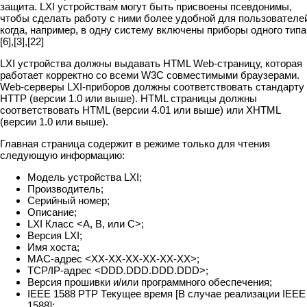
защита. LXI устройствам могут быть присвоены псевдонимы,
чтобы сделать работу с ними более удобной для пользователе
когда, например, в одну систему включены приборы одного типа
[6],[3],[22]
LXI устройства должны выдавать HTML Web-страницу, которая
работает корректно со всеми W3C совместимыми браузерами.
Web-серверы LXI-приборов должны соответствовать стандарту
HTTP (версии 1.0 или выше). HTML страницы должны
соответствовать HTML (версии 4.01 или выше) или XHTML
(версии 1.0 или выше).
Главная страница содержит в режиме только для чтения
следующую информацию:
Модель устройства LXI;
Производитель;
Серийный номер;
Описание;
LXI Класс <A, B, или C>;
Версия LXI;
Имя хоста;
MAC-адрес <XX-XX-XX-XX-XX-XX>;
TCP/IP-адрес <DDD.DDD.DDD.DDD>;
Версия прошивки и/или программного обеспечения;
IEEE 1588 PTP Текущее время [В случае реализации IEEE
1588];