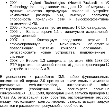
2004 г. - Agilent Technologies (Hewlett-Packard) и V
Technology Inc. представили стандарт LXI, объединивш
лучшие качества предыдущих поколений устройст
компактные размеры VXI, высокую пропускн
способность локальной сети и высокоэффективн
измерения GPIB.
2005 г. - Консорциум выпустил версию 1.0 LXI-стандарта.
2006 г. - Вышла версия 1.1 с минимумом исправлений
видоизменений.
2007 г. - Консорциум представил версию 1.
сфокусированную на механизмах обнаружени
позволяющих системе контроля опознавать 
регистрировать новые устройства, подключенные
системе.
2008 г. - Версия 1.3 содержала протокол IEEE 1588-20
PTP (протокол временной точности) для синхронизации L
устройств класса А и B.
В дополнение к разработке XML набор фунцкиональн
возможностей версии 2.0 претерпит значительные изменени
расширения web-интерфейса, интерактивный обм
тестирование (сообщения LAN peer-to-peer, временн
синхронизация IEEE 1588, проводная шина запуска приборов L
Class A), регистрация всех событий, распределение ресурс
между несколькими контроллерами, стандартизация загруз
скриптов и расширение пропускной способности.