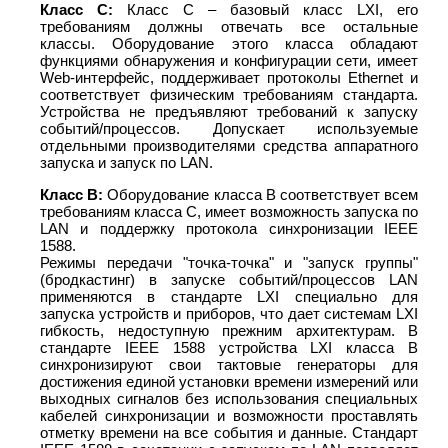
Класс С:
Класс C – базовый класс LXI, его
требованиям должны отвечать все остальные
классы. Оборудование этого класса обладают
функциями обнаружения и конфигурации сети, имеет
Web-интерфейс, поддерживает протоколы Ethernet и
соответствует физическим требованиям стандарта.
Устройства не предъявляют требований к запуску
событий/процессов. Допускает используемые
отдельными производителями средства аппаратного
запуска и запуск по LAN.
Класс В:
Оборудование класса В соответствует всем
требованиям класса C, имеет возможность запуска по
LAN и поддержку протокола синхронизации IEEE
1588.
Режимы передачи "точка-точка" и "запуск группы"
(бродкастинг) в запуске событий/процессов LAN
применяются в стандарте LXI специально для
запуска устройств и приборов, что дает системам LXI
гибкость, недоступную прежним архитектурам. В
стандарте IEEE 1588 устройства LXI класса B
синхронизируют свои тактовые генераторы для
достижения единой установки времени измерений или
выходных сигналов без использования специальных
кабелей синхронизации и возможности проставлять
отметку времени на все события и данные. Стандарт