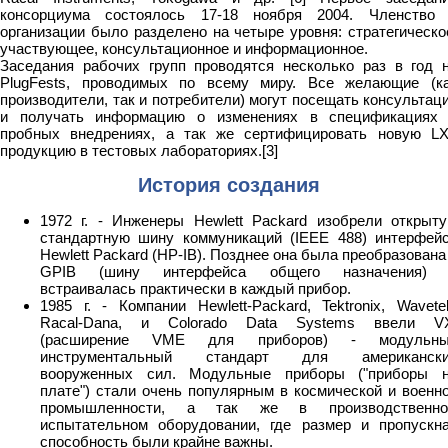
консорциума состоялось 17-18 ноября 2004. Членство
организации было разделено на четыре уровня: стратегическо
участвующее, консультационное и информационное.
Заседания рабочих групп проводятся несколько раз в год 
PlugFests, проводимых по всему миру. Все желающие (к
производители, так и потребители) могут посещать консультац
и получать информацию о изменениях в спецификациях
пробных внедрениях, а так же сертифицировать новую LX
продукцию в тестовых лабораториях.[3]
История создания
1972 г. - Инженеры Hewlett Packard изобрели открыт
стандартную шину коммуникаций (IEEE 488) интерфей
Hewlett Packard (HP-IB). Позднее она была преобразована
GPIB (шину интерфейса общего назначения)
встраивалась практически в каждый прибор.
1985 г. - Компании Hewlett-Packard, Tektronix, Wavete
Racal-Dana, и Colorado Data Systems ввели V
(расширение VME для приборов) - модульны
инструментальный стандарт для американск
вооруженных сил. Модульные приборы ("приборы 
плате") стали очень популярным в космической и военн
промышленности, а так же в производственн
испытательном оборудовании, где размер и пропускн
способность были крайне важны.