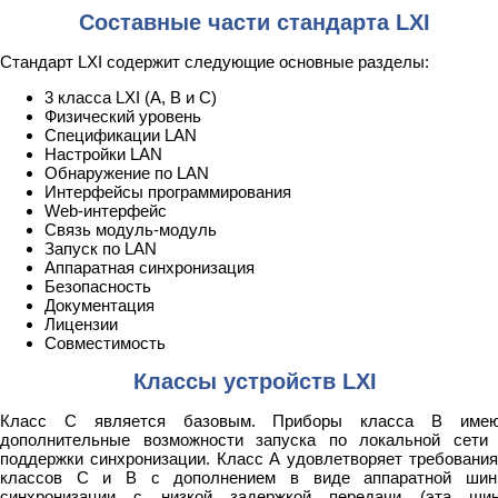
Cоставные части стандарта LXI
Стандарт LXI содержит следующие основные разделы:
3 класса LXI (A, B и C)
Физический уровень
Спецификации LAN
Настройки LAN
Обнаружение по LAN
Интерфейсы программирования
Web-интерфейс
Связь модуль-модуль
Запуск по LAN
Аппаратная синхронизация
Безопасность
Документация
Лицензии
Cовместимость
Классы устройств LXI
Класс С является базовым. Приборы класса В име
дополнительные возможности запуска по локальной сети
поддержки синхронизации. Класс А удовлетворяет требовани
классов С и В с дополнением в виде аппаратной ши
синхронизации с низкой задержкой передачи (эта ши