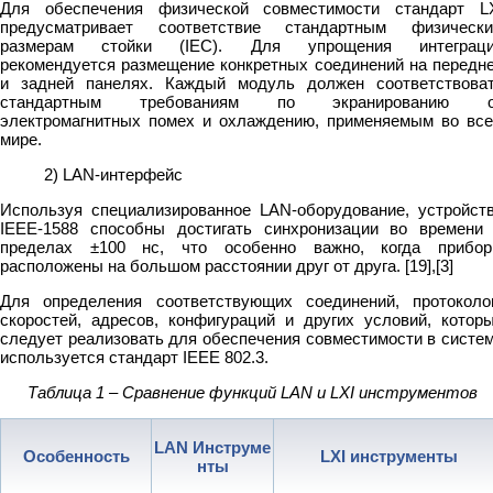
Для обеспечения физической совместимости стандарт L
предусматривает соответствие стандартным физическ
размерам стойки (IEC). Для упрощения интеграц
рекомендуется размещение конкретных соединений на передн
и задней панелях. Каждый модуль должен соответствова
стандартным требованиям по экранированию о
электромагнитных помех и охлаждению, применяемым во вс
мире.
2) LAN-интерфейс
Используя специализированное LAN-оборудование, устройст
IEEE-1588 способны достигать синхронизации во времени
пределах ±100 нс, что особенно важно, когда прибо
расположены на большом расстоянии друг от друга. [19],[3]
Для определения соответствующих соединений, протоколо
скоростей, адресов, конфигураций и других условий, котор
следует реализовать для обеспечения совместимости в систе
используется стандарт IEEE 802.3.
Таблица 1 – Сравнение функций LAN и LXI инструментов
LAN Инструме
Особенность
LXI инструменты
нты