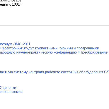
ский словарь
дия», 1991 г.
мпозиум ЭМС-2011
й электроники будут компактными, гибкими и прозрачными
ародную научно-практическую конференцию «Преобразование э
актную систему контроля рабочего состояния оборудования CSI
C-цепочки
Силовая земля