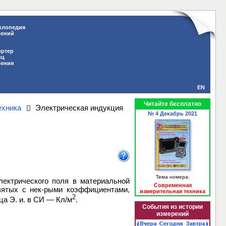
клопедия
рений
ертер
иц
рения
EN
Читайте бесплатно
ехника
Электрическая индукция
№ 4 Декабрь 2021
Тема номера:
электрического поля в материальной
Современная
взятых с нек-рыми коэффициентами,
измерительная техника
2
а Э. и. в СИ — Кл/м
.
События из истории
измерений