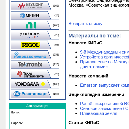
Электроника. Энциклопедиче
Москва, «Советская энциклопе
(666)
(24)
Возврат к списку
(265)
Материалы по теме:
(20)
Новости КИПиС
(96)
9-й Международный си
(558)
Устройства органическо
Приглашение на Междун
(225)
двигателями»
(23)
Новости компаний
Emerson выпускает комп
(132)
Энциклопедия измерений
(154)
Расчёт искрогасящей R
Авторизация
Силовое заземление / 
Логин:
Плавающая земля
Статьи КИПиС
Пароль: