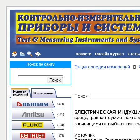
Новости
Онлайн журнал
Стать
Поиск по сайту
Энциклопедия измерений
Новости
О компаниях
Поиск:
компаний
(574)
ЭЛЕКТРИЧЕСКАЯ ИНДУКЦ
(121)
среде, равная сумме вектор
зависящими от выбора систе
(134)
Источник
(78)