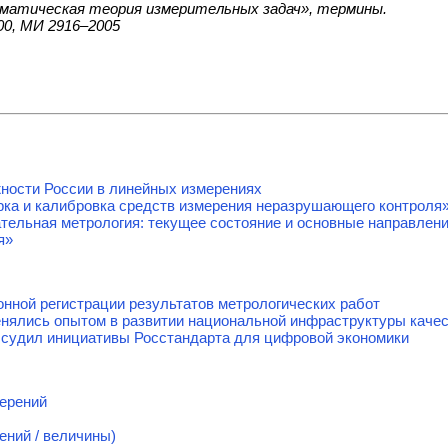
атическая теория измерительных задач», термины.
00, МИ 2916–2005
ности России в линейных измерениях
ка и калибровка средств измерения неразрушающего контроля
тельная метрология: текущее состояние и основные направлен
я»
онной регистрации результатов метрологических работ
енялись опытом в развитии национальной инфраструктуры каче
судил инициативы Росстандарта для цифровой экономики
мерений
ений / величины)