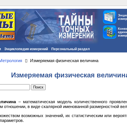
Энци
изме
Конв
един
изме
и
Энциклопедия измерений
Персональный раздел
Метрология
Измеряемая физическая величина
Измеряемая физическая величин
еличина
– математическая модель количественного проявлен
ом отношении, в виде скалярной именованной размерностной ве
ожеством возможных значений, их статистическим или вероя
 параметров.