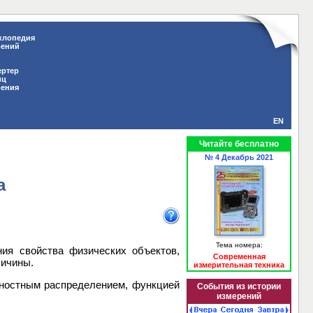
клопедия
рений
ертер
иц
рения
EN
Читайте бесплатно
№ 4 Декабрь 2021
а
Тема номера:
ия свойства физических объектов,
Современная
личины.
измерительная техника
тностным распределением, функцией
События из истории
измерений