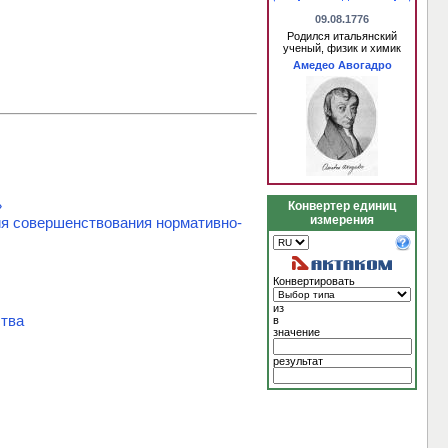
09.08.1776
Родился итальянский
ученый, физик и химик
Амедео Авогадро
»
Конвертер единиц
измерения
ия совершенствования нормативно-
Конвертировать
из
ства
в
значение
результат