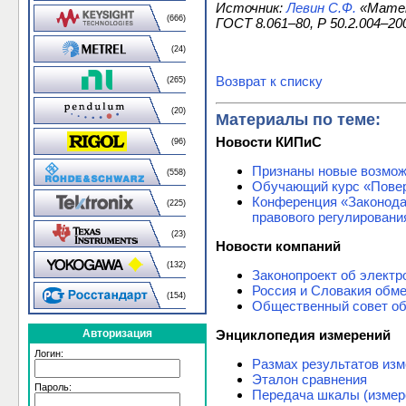
Источник:
Левин С.Ф.
«Матем
(666)
ГОСТ 8.061–80, Р 50.2.004–20
(24)
Возврат к списку
(265)
(20)
Материалы по теме:
Новости КИПиС
(96)
Признаны новые возмож
(558)
Обучающий курс «Повер
Конференция «Законода
(225)
правового регулировани
(23)
Новости компаний
(132)
Законопроект об электр
Россия и Словакия обм
(154)
Общественный совет об
Энциклопедия измерений
Авторизация
Логин:
Размах результатов из
Эталон сравнения
Пароль:
Передача шкалы (измер