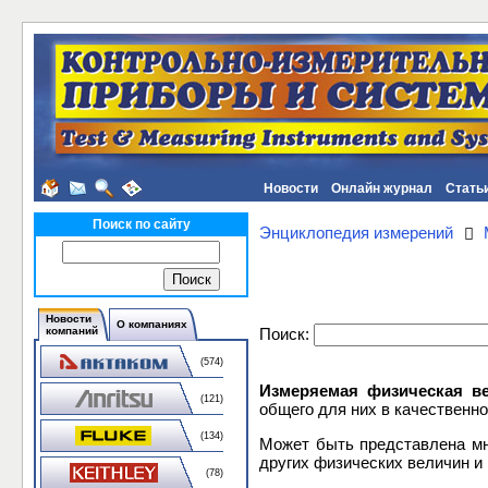
Новости
Онлайн журнал
Стать
Поиск по сайту
Энциклопедия измерений
Новости
О компаниях
Поиск:
компаний
(574)
Измеряемая физическая в
(121)
общего для них в качественн
(134)
Может быть представлена мн
других физических величин и
(78)