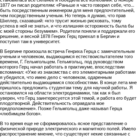
1877 он писал родителям: «Раньше я часто говорил себе, что...
быть посредственным инженером для меня предпочтительней,
чем посредственным ученым. Но теперь я думаю, что прав
Шиллер, сказавший: «кто трусит жизнью рисковать, тому
успеха в ней не знать», и что излишняя осторожность была бы
с моей стороны безумием». Родители поняли и поддержали его
решение, и весной 1878 Генрих Герц приехал в Берлин и
поступил там в университет.
В Берлине произошла встреча Генриха Герца с замечательным
ученым и человеком, выдающимся естествоиспытателем того
времени, Г. Гельмгольцем. Гельмгольц, под руководством
которого Герц начал работать в практикуме, впоследствии
вспоминал: «Уже из знакомства с его элементарными работами
я убедился, что имею дело с человеком, одаренным
действительно выдающимися способностями. В конце лета мне
пришлось предложить студентам тему для научной работы. Я
остановился на области электродинамики, так как я был
уверен, что Герц заинтересуется этой темой, и работа его будет
плодотворной. Действительность оправдала мое
предположение». Позже Гельмгольц даже называл Герца
«любимцем богов».
В то время еще не сформировалось ясное представление о
физической природе электрического и магнитного полей. Имело
распространение мнение, что существуют некие связанные с