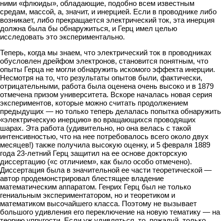
ними «флюиды», обладающие, подобно всем известным
средам, массой, а, значит, и инерцией. Если в проводнике либо
возникает, либо прекращается электрический ток, эта инерция
должна была бы обнаружиться, и Герц имел целью
исследовать это экспериментально.
Теперь, когда мы знаем, что электрический ток в проводниках
обусловлен дрейфом электронов, становится понятным, что
опыты Герца не могли обнаружить искомого эффекта инерции.
Несмотря на то, что результаты опытов были, фактически,
отрицательными, работа была оценена очень высоко и в 1879
отмечена призом университета. Вскоре началась новая серия
экспериментов, которые можно считать продолжением
предыдущих — но только теперь делалась попытка обнаружить
«электрическую инерцию» во вращающихся проводящих
шарах. Эта работа (удивительно, но она велась с такой
интенсивностью, что на нее потребовалось всего около двух
месяцев!) также получила высокую оценку, и 5 февраля 1889
года 23-летний Герц защитил на ее основе докторскую
диссертацию («с отличием», как было особо отмечено).
Диссертация была в значительной ее части теоретической —
автор продемонстрировал блестящее владение
математическим аппаратом. Генрих Герц был не только
гениальным экспериментатором, но и теоретиком и
математиком высочайшего класса. Поэтому не вызывает
большого удивления его переключение на новую тематику — на
теорию упругости. Если уж удивляться, то, пожалуй, только