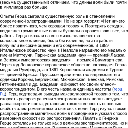
(весьма существенным!) отличием, что длины волн были почти
в миллиард раз больше.
Опыты Герца сыграли существенную роль в становлении
современной электродинамики. Но не зря говорят: «Нет ничего
более практичного, чем хорошая теория!». Повторять сегодня,
когда электромагнитные волны буквально пронизывают все, что
работы Герца оказали на всю жизнь человечества
колоссальное влияние, было бы излишне, но эти работы
получали высокие оценки и его современников. В 1889
Итальянское общество наук в Неаполе наградило его медалью
имени Маттеучи, Парижская академия наук — премией Лаказа,
а Венская императорская академия — премией Баумгартнера.
Через год Лондонское королевское общество награждает Герца
медалью Румфорда, а в 1861 Королевская академия в Турине
— премией Бресса. Прусское правительство награждает его
орденом Короны, Берлинская, Мюнхенская, Венская, Римская,
Геттингенская и др. академии избирают его своим членом-
корреспондентом. В его честь названа единица частоты (
герц,
Гц
). Герц подтвердил выводы максвелловской теории о том, что
скорость распространения электромагнитных волн в воздухе
равна скорости света, установил тождественность основных
свойств электромагнитных и световых волн. Герц изучал также
распространение магнитных волн в проводнике и указал способ
измерения скорости их распространения. Память о Генрихе
Герце осталась не только как о великом экспериментаторе, но и
как о глубоком теоретике. В развитие теории Максвелла Герц