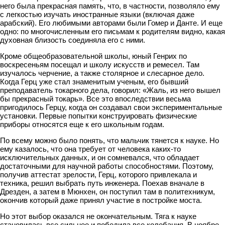
него была прекрасная память, что, в частности, позволяло ему
с легкостью изучать иностранные языки (включая даже
арабский). Его любимыми авторами были Гомер и Данте. И еще
одно: по многочисленным его письмам к родителям видно, какая
духовная близость соединяла его с ними.
Кроме общеобразовательной школы, юный Генрих по
воскресеньям посещал и школу искусств и ремесел. Там
изучалось черчение, а также столярное и слесарное дело.
Когда Герц уже стал знаменитым ученым, его бывший
преподаватель токарного дела, говорил: «Жаль, из него вышел
бы прекрасный токарь». Все это впоследствии весьма
пригодилось Герцу, когда он создавал свои экспериментальные
установки. Первые попытки конструировать физические
приборы относятся еще к его школьным годам.
По всему можно было понять, что мальчик тянется к науке. Но
ему казалось, что она требует от человека каких-то
исключительных данных, и он сомневался, что обладает
достаточными для научной работы способностями. Поэтому,
получив аттестат зрелости, Герц, которого привлекала и
техника, решил выбрать путь инженера. Поехав вначале в
Дрезден, а затем в Мюнхен, он поступил там в политехникум,
окончив который даже принял участие в постройке моста.
Но этот выбор оказался не окончательным. Тяга к науке
становилась все сильнее и победила все колебания. В ноябре