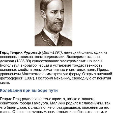
Герц Генрих Рудольф
(1857-1894)
, немецкий физик, один из
основоположников электродинамики. Экспериментально
доказал (1886-89) существование электромагнитных волн
(используя вибратор Герца) и установил тождественность
основных свойств электромагнитных и световых волн. Придал
уравнениям Максвелла симметричную форму. Открыл внешний
фотоэффект (1887). Построил механику, свободную от понятия
силы.
Колебания при выборе пути
Генрих Герц родился в семье юриста, позже ставшего
сенатором города Гамбурга. Мальчик родился слабеньким, так
что были даже, к счастью, не оправдавшиеся, опасения за его
жизнь. Он рос послушным, прилежным и любознательным, у