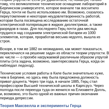
тому, что великолепное техническое оснащение лабораторий в
Берлинском университете, которое вначале так восхитило
Герца, почти не было использовано им. Возможно, сказалось
переутомление и некоторая неудовлетворенность работой,
которая была посвящена исследованию остаточной
электрической поляризации в жидких диэлектриках, а также
разрядов в газах. Для последнего Герц почти два месяца
трудился над созданием электрической батареи из 1000
элементов, которая, проработав весьма недолго, вышла из
строя.
Вскоре, в том же 1882 он неожиданно, как может показаться,
переключился на решение задач из области теории упругости. В
их числе — о прогибе нагружаемой различным образом упругой
плиты (эта задача, возможно, заинтересовала Герца, когда он
наблюдал ледоход).
Технические условия работы в Киле были значительно хуже,
чем в Берлине, но здесь ему была предложена должность
приват-доцента. Через три года, в начале 1885, Герц стал
профессором Высшей технической школы в Карлсруэ. Через
полгода после переезда туда он женился на Елизавете Долль,
и, возможно, это было одной из важных причин окончания
периода депрессии.
Теория Максвелла и эксперименты Герца