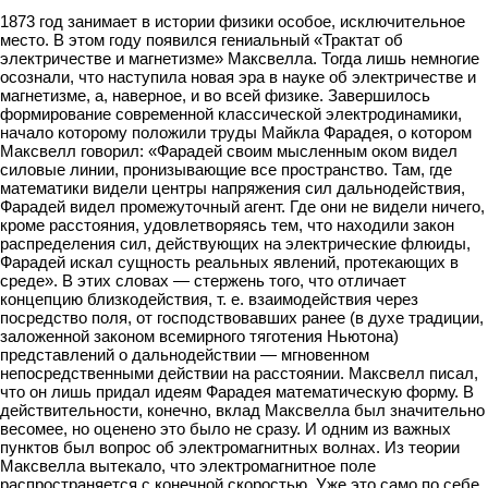
1873 год занимает в истории физики особое, исключительное
место. В этом году появился гениальный «Трактат об
электричестве и магнетизме» Максвелла. Тогда лишь немногие
осознали, что наступила новая эра в науке об электричестве и
магнетизме, а, наверное, и во всей физике. Завершилось
формирование современной классической электродинамики,
начало которому положили труды Майкла Фарадея, о котором
Максвелл говорил: «Фарадей своим мысленным оком видел
силовые линии, пронизывающие все пространство. Там, где
математики видели центры напряжения сил дальнодействия,
Фарадей видел промежуточный агент. Где они не видели ничего,
кроме расстояния, удовлетворяясь тем, что находили закон
распределения сил, действующих на электрические флюиды,
Фарадей искал сущность реальных явлений, протекающих в
среде». В этих словах — стержень того, что отличает
концепцию близкодействия, т. е. взаимодействия через
посредство поля, от господствовавших ранее (в духе традиции,
заложенной законом всемирного тяготения Ньютона)
представлений о дальнодействии — мгновенном
непосредственными действии на расстоянии. Максвелл писал,
что он лишь придал идеям Фарадея математическую форму. В
действительности, конечно, вклад Максвелла был значительно
весомее, но оценено это было не сразу. И одним из важных
пунктов был вопрос об электромагнитных волнах. Из теории
Максвелла вытекало, что электромагнитное поле
распространяется с конечной скоростью. Уже это само по себе