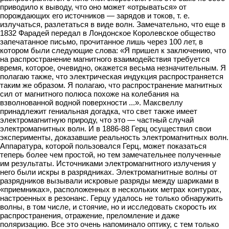
приводило к выводу, что оно может «отрываться» от
порождающих его источников — зарядов и токов, т. е.
излучаться, разлетаться в виде волн. Замечательно, что еще в
1832 Фарадей передал в Лондонское Королевское общество
запечатанное письмо, прочитанное лишь через 100 лет, в
котором были следующие слова: «Я пришел к заключению, что
на распространение магнитного взаимодействия требуется
время, которое, очевидно, окажется весьма незначительным. Я
полагаю также, что электрическая индукция распространяется
таким же образом. Я полагаю, что распространение магнитных
сил от магнитного полюса похоже на колебания на
взволнованной водной поверхности ...». Максвеллу
принадлежит гениальная догадка, что свет также имеет
электромагнитную природу, что это — частный случай
электромагнитных волн. И в 1886-88 Герц осуществил свои
эксперименты, доказавшие реальность электромагнитных волн.
Аппаратура, которой пользовался Герц, может показаться
теперь более чем простой, но тем замечательнее полученные
им результаты. Источниками электромагнитного излучения у
него были искры в разрядниках. Электромагнитные волны от
разрядников вызывали искровые разряды между шариками в
«приемниках», расположенных в нескольких метрах контурах,
настроенных в резонанс. Герцу удалось не только обнаружить
волны, в том числе, и стоячие, но и исследовать скорость их
распространения, отражение, преломление и даже
поляризацию. Все это очень напоминало оптику, с тем только