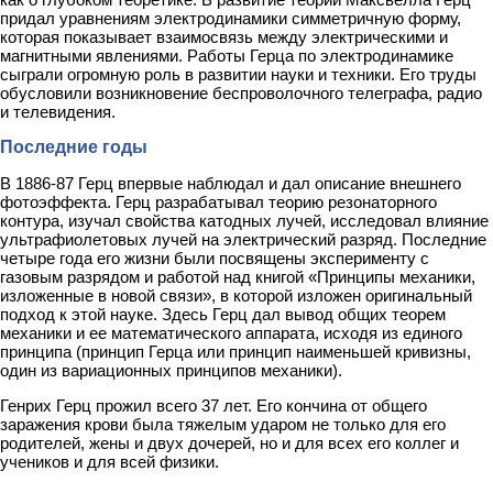
придал уравнениям электродинамики симметричную форму,
которая показывает взаимосвязь между электрическими и
магнитными явлениями. Работы Герца по электродинамике
сыграли огромную роль в развитии науки и техники. Его труды
обусловили возникновение беспроволочного телеграфа, радио
и телевидения.
Последние годы
В 1886-87 Герц впервые наблюдал и дал описание внешнего
фотоэффекта. Герц разрабатывал теорию резонаторного
контура, изучал свойства катодных лучей, исследовал влияние
ультрафиолетовых лучей на электрический разряд. Последние
четыре года его жизни были посвящены эксперименту с
газовым разрядом и работой над книгой «Принципы механики,
изложенные в новой связи», в которой изложен оригинальный
подход к этой науке. Здесь Герц дал вывод общих теорем
механики и ее математического аппарата, исходя из единого
принципа (принцип Герца или принцип наименьшей кривизны,
один из вариационных принципов механики).
Генрих Герц прожил всего 37 лет. Его кончина от общего
заражения крови была тяжелым ударом не только для его
родителей, жены и двух дочерей, но и для всех его коллег и
учеников и для всей физики.