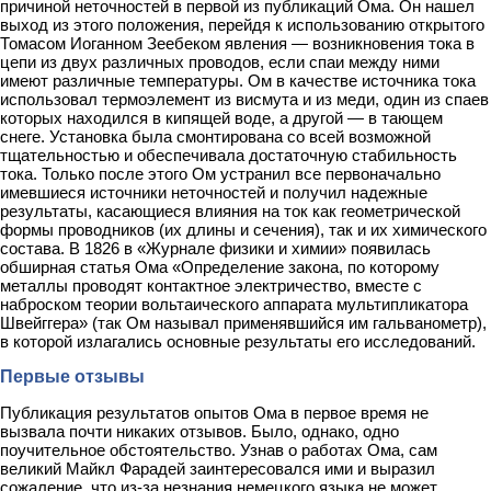
причиной неточностей в первой из публикаций Ома. Он нашел
выход из этого положения, перейдя к использованию открытого
Томасом Иоганном Зеебеком явления — возникновения тока в
цепи из двух различных проводов, если спаи между ними
имеют различные температуры. Ом в качестве источника тока
использовал термоэлемент из висмута и из меди, один из спаев
которых находился в кипящей воде, а другой — в тающем
снеге. Установка была смонтирована со всей возможной
тщательностью и обеспечивала достаточную стабильность
тока. Только после этого Ом устранил все первоначально
имевшиеся источники неточностей и получил надежные
результаты, касающиеся влияния на ток как геометрической
формы проводников (их длины и сечения), так и их химического
состава. В 1826 в «Журнале физики и химии» появилась
обширная статья Ома «Определение закона, по которому
металлы проводят контактное электричество, вместе с
наброском теории вольтаического аппарата мультипликатора
Швейггера» (так Ом называл применявшийся им гальванометр),
в которой излагались основные результаты его исследований.
Первые отзывы
Публикация результатов опытов Ома в первое время не
вызвала почти никаких отзывов. Было, однако, одно
поучительное обстоятельство. Узнав о работах Ома, сам
великий Майкл Фарадей заинтересовался ими и выразил
сожаление, что из-за незнания немецкого языка не может