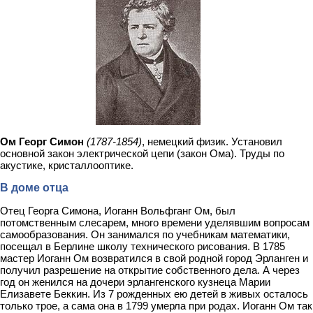
Ом Георг Симон
(1787-1854)
, немецкий физик. Установил
основной закон электрической цепи (закон Ома). Труды по
акустике, кристаллооптике.
В доме отца
Отец Георга Симона, Иоганн Вольфганг Ом, был
потомственным слесарем, много времени уделявшим вопросам
самообразования. Он занимался по учебникам математики,
посещал в Берлине школу технического рисования. В 1785
мастер Иоганн Ом возвратился в свой родной город Эрланген и
получил разрешение на открытие собственного дела. А через
год он женился на дочери эрлангенского кузнеца Марии
Елизавете Беккин. Из 7 рожденных ею детей в живых осталось
только трое, а сама она в 1799 умерла при родах. Иоганн Ом так