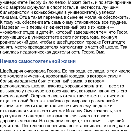
университете Георгу было легко. Может быть, и по этой причине
он с азартом окунулся в спорт (стал, в частности, лучшим
бильярдистом и конькобежцем в университете), увлекся
танцами. Отца такая перемена в сыне не могла не обеспокоить.
К тому же, обеспечивать семью ему становилось все труднее.
Назревал — в первый и единственный раз в их жизни —
«конфликт отцов и детей», который завершился тем, что Георг,
проучившись в университете всего полтора года, покинул
родительский дом, чтобы в швейцарском городке Готтштадте
занять место преподавателя математики в частной школе. Так
началась педагогическая деятельность Георга Ома.
Начало самостоятельной жизни
Швейцария очаровала Георга. Ее природа, ее люди, в том числе
его коллеги и ученики, крохотный городок, в котором самым
большим зданием был старинный замок, в котором
располагалась школа, наконец, хорошая зарплата — все это
вызывало у него чувство восхищения, которым наполнены его
письма домой. Огорчало лишь отсутствие ответных писем от
отца, который был так глубоко травмирован размолвкой с
сыном, что почти год не только не писал ему, но даже и
отказывался читать его письма: Иоганну Ому казалось, что
рухнули все надежды, которые он связывал со своим
даровитым сыном. Но недаром говорят, что время — лучший
целитель. Постепенно переписка восстановилась, и отец, как и
прежде, старался поддерживать Георга вниманием и советами.