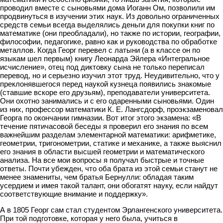
проводил вместе с сыновьями дома Иоганн Ом, позволили им
продвинуться в изучении этих наук. Из довольно ограниченных
средств семьи всегда выделялись деньги для покупки книг по
математике (они преобладали), но также по истории, географии,
философии, педагогике, равно как и руководства по обработке
металлов. Когда Георг перевел с латыни (а в классе он по
языкам шел первым) книгу Леонарда Эйлера «Интегральное
исчисление», отец под диктовку сына не только переписал
перевод, но и серьезно изучил этот труд. Неудивительно, что у
преклонявшегося перед наукой кузнеца появились знакомые
(ставшие вскоре его друзьям), преподаватели университета.
Они охотно занимались и с его одаренными сыновьями. Один
из них, профессор математики К. Е. Лангсдорф, проэкзаменовал
Георга по окончании гимназии. Вот итог этого экзамена: «В
течение пятичасовой беседы я проверил его знания по всем
важнейшим разделам элементарной математики: арифметике,
геометрии, тригонометрии, статике и механике, а также выяснил
его знания в области высшей геометрии и математического
анализа. На все мои вопросы я получал быстрые и точные
ответы. Почти убежден, что оба брата из этой семьи станут не
менее знамениты, чем братья Бернулли: обладая таким
усердием и имея такой талант, они обогатят науку, если найдут
соответствующие внимание и поддержку».
А в 1805 Георг сам стал студентом Эрлангенского университета.
При той подготовке, которая у него была, учиться в