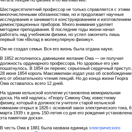
Шестидесятилетний профессор не только справляется с этими
многочисленными обязанностями, но и продолжает научные
исследования и занимается конструированием и изготовлением
демонстрационных приборов. Много внимания уделяет
методике преподавания. В последние годы жизни начал
работать над учебником физики, но успел закончить лишь
первый том «Вклад в молекулярную физику».
Ом не создал семьи. Вся его жизнь была отдана науке.
В 1852 исполнилось давнишнее желание Ома — он получил
должность ординарного профессора. Но здоровье его уже
пошатнулось. В 1854 он перенес серьезный сердечный приступ.
28 июня 1854 король Максимилиан издал указ об освобождении
его от обязательного чтения лекций. Но до конца жизни Георга
Ома оставалось всего 12 дней.
На здании кельнской коллегии установлена мемориальная
доска. На ней надпись: «Георгу Симону Ому, известному
физику, который в должности учителя старой кельнской
гимназии открыл в 1826 г. основной закон электрического тока, 6
марта 1939 г. в день 150-летия со дня его рождения установлена
эта памятная доска».
В честь Ома в 1881 была названа единица
электрического