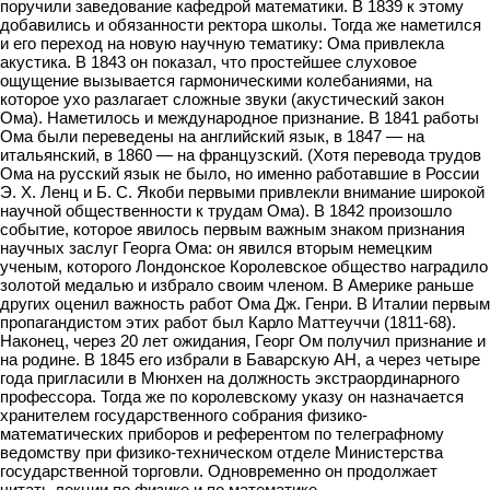
поручили заведование кафедрой математики. В 1839 к этому
добавились и обязанности ректора школы. Тогда же наметился
и его переход на новую научную тематику: Ома привлекла
акустика. В 1843 он показал, что простейшее слуховое
ощущение вызывается гармоническими колебаниями, на
которое ухо разлагает сложные звуки (акустический закон
Ома). Наметилось и международное признание. В 1841 работы
Ома были переведены на английский язык, в 1847 — на
итальянский, в 1860 — на французский. (Хотя перевода трудов
Ома на русский язык не было, но именно работавшие в России
Э. Х. Ленц и Б. С. Якоби первыми привлекли внимание широкой
научной общественности к трудам Ома). В 1842 произошло
событие, которое явилось первым важным знаком признания
научных заслуг Георга Ома: он явился вторым немецким
ученым, которого Лондонское Королевское общество наградило
золотой медалью и избрало своим членом. В Америке раньше
других оценил важность работ Ома Дж. Генри. В Италии первым
пропагандистом этих работ был Карло Маттеуччи (1811-68).
Наконец, через 20 лет ожидания, Георг Ом получил признание и
на родине. В 1845 его избрали в Баварскую АН, а через четыре
года пригласили в Мюнхен на должность экстраординарного
профессора. Тогда же по королевскому указу он назначается
хранителем государственного собрания физико-
математических приборов и референтом по телеграфному
ведомству при физико-техническом отделе Министерства
государственной торговли. Одновременно он продолжает
читать лекции по физике и по математике.