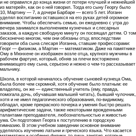
и не оправился до конца жизни от потери «лучшей и нежнейшей
из матерей», как он о ней говорил. Тогда его сыну Георгу было
10, Мартину — 7, а дочери Барбаре — всего 5 лет. Иоганн
уделял воспитанию оставшихся на его руках детей огромное
внимание. Чтобы обеспечить семью, он ежедневно с утра до
вечера занимался выполнением кузнечных и слесарных
заказов, а каждую свободную минуту он посвящал детям. О том
бесконечно многом, чем они обязаны отцу, впоследствии
говорили оба сына слесаря Иоганна, ставшие профессорами:
Георг — физиком, а Мартин — математиком. Даже на памятнике
Ому в Мюнхене он изображен возле отца, крупного мужчины в
рабочем фартуке, который, обняв за плечи восторженно
внимающего ему сына, серьезно и нежно о чем-то рассказывает
мальчику.
Школа, в которой начиналось обучение сыновей кузнеца Ома,
была более чем скромной, хотя обучение было платным: ее
владелец, он же — единственный учитель (ему, правда,
помогала дочь, обучавшая малышей читать), бывший чулочник,
хотя и не имел педагогического образования, по-видимому,
обладал, кроме прекрасного почерка и умения быстро решать
арифметические задачи, также некоторыми врожденными
талантами преподавателя, любознательностью и живостью
ума. Он подготовил Георга к поступлению в городскую
гимназию. В этом учебном заведении основное внимание
уделялось изучению латыни и греческого языка. Что касается
математики и особенно физики, то лишь занятия, которые