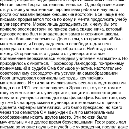
Но тон писем Георга постепенно менялся. Однообразие жизни,
отсутствие увлекательной перспективы работы и научного
роста охлаждали первые юношеские восторги. Все чаще в его
письмах прорывается тоска по дому и мечта продолжить учебу
в университете. Можно лишь догадываться, к чему бы это
привело впоследствии, но приезд сына священника, который
одновременно был и владельцем замка и хозяином школы,
вызвал большие перемены. Дело в том, что приехавший был
математиком, и Георгу надлежало освободить для него
преподавательское место и перебраться в Нейштадтскую
школу. Оторванность от дома и от университета все
болезненнее переживалась молодым учителем математики. Но
приходилось смиряться. Профессор Лангсдорф, по-прежнему
принимавший в судьбе Ома большое участие, настоятельно
советовал ему сосредоточить усилия на самообразовании.
Георг штудировал оригинальные труды крупнейших
математиков. И эти занятия оказались весьма плодотворными.
Когда он в 1911 все же вернулся в Эрланген, то уже в том же
году сумел закончить университет, защитить диссертацию и
получить ученую степень доктора философии. Более того, ему
тут же была предложена в университете должность приват-
доцента кафедры математики. Это было прекрасно, но всего
через три семестра Ом вынужден был по материальным
соображениям искать другое место. Эти поиски были
мучительными и долгое время безуспешными. Георг рассылал
письма во многие научные и учебные учреждения, послал даже