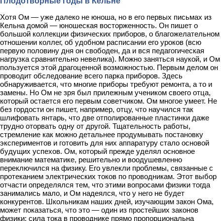
Плодотворные годы в Кельне
Хотя Ом — уже далеко не юноша, но в его первых письмах из
Кельна домой — юношеская восторженность. Он пишет о
большой коллекции физических приборов, о благожелательном
отношении коллег, об удобном расписании его уроков (всю
первую половину дня он свободен, да и вся педагогическая
нагрузка сравнительно невелика). Можно заняться наукой, и Ом
пользуется этой драгоценной возможностью. Первым делом он
проводит обследование всего парка приборов. Здесь
обнаруживается, что многие приборы требуют ремонта, а то и
замены. Но Ом не зря был прилежным учеником своего отца,
который остается его первым советчиком. Ом многое умеет. Не
без гордости он пишет, например, отцу, что научился так
шлифовать янтарь, что две отполированные пластинки даже
трудно оторвать одну от другой. Тщательность работы,
стремление как можно детальнее продумывать постановку
экспериментов и готовить для них аппаратуру стало основой
будущих успехов. Ом, который прежде уделял основное
внимание математике, решительно и воодушевленно
переключился на физику. Его увлекли проблемы, связанные с
протеканием электрических токов по проводникам. Этот выбор
отчасти определялся тем, что этими вопросами физики тогда
занимались мало, и Ом надеялся, что у него не будет
конкурентов. Школьникам наших дней, изучающим закон Ома,
может показаться, что это — один из простейших законов
физики: сила тока в проводнике прямо пропорциональна