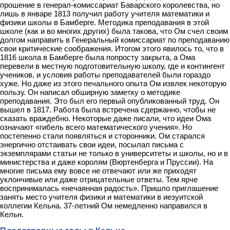
прошение в генерал-комиссариат Баварского королевства, но
лишь в январе 1813 получил работу учителя математики и
физики школы в Бамберге. Методика преподавания в этой
школе (как и во многих других) была такова, что Ом счел своим
долгом направить в Генеральный комиссариат по преподаванию
свои критические соображения. Итогом этого явилось то, что в
1816 школа в Бамберге была попросту закрыта, а Ома
перевели в местную подготовительную школу, где и контингент
учеников, и условия работы преподавателей были гораздо
хуже. Но даже из этого печального опыта Ом извлек некоторую
пользу. Он написал обширную заметку о методике
преподавания. Это был его первый опубликованный труд. Он
вышел в 1817. Работа была встречена сдержанно, чтобы не
сказать враждебно. Некоторые даже писали, что идеи Ома
означают «гибель всего математического учения». Но
постепенно стали появляться и сторонники. Ом старался
энергично отстаивать свои идеи, посылал письма с
экземплярами статьи не только в университеты и школы, но и в
министерства и даже королям (Вюртенберга и Пруссии). На
многие письма ему вовсе не отвечают или же приходят
уклончивые или даже отрицательные ответы. Тем ярче
воспринималась «нечаянная радость». Пришло приглашение
занять место учителя физики и математики в иезуитской
коллегии Кельна. 37-летний Ом немедленно направился в
Кельн.