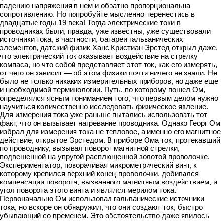
падению напряжения в нем и обратно пропорциональна
сопротивлению. Но попробуйте мысленно перенестись в
двадцатые годы 19 века! Тогда электрические токи в
проводниках были, правда, уже известны, уже существовали
источники тока, в частности, батареи гальванических
элементов, датский физик Ханс Кристиан Эрстед открыл даже,
что электрический ток оказывает воздействие на стрелку
компаса, но что собой представляет этот ток, как его измерять,
от чего он зависит — об этом физики почти ничего не знали. Не
было не только никаких измерительных приборов, но даже еще
и необходимой терминологии. Путь, по которому пошел Ом,
определялся ясным пониманием того, что первым делом нужно
научиться количественно исследовать физическое явление.
Для измерения тока уже раньше пытались использовать тот
факт, что он вызывает нагревание проводника. Однако Георг Ом
избрал для измерения тока не тепловое, а именно его магнитное
действие, открытое Эрстедом. В приборе Ома ток, протекавший
по проводнику, вызывал поворот магнитной стрелки,
подвешенной на упругой расплющенной золотой проволочке.
Экспериментатор, поворачивая микрометрический винт, к
которому крепился верхний конец проволочки, добивался
компенсации поворота, вызванного магнитным воздействием, и
угол поворота этого винта и являлся мерилом тока.
Первоначально Ом использовал гальванические источники
тока, но вскоре он обнаружил, что они создают ток, быстро
убывающий со временем. Это обстоятельство даже явилось