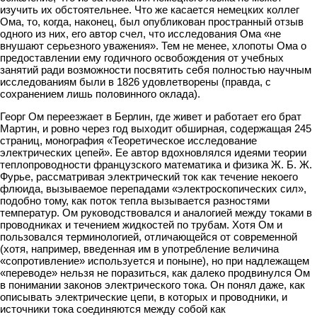
изучить их обстоятельнее. Что же касается немецких коллег
Ома, то, когда, наконец, был опубликован пространный отзыв
одного из них, его автор счел, что исследования Ома «не
внушают серьезного уважения». Тем не менее, хлопоты Ома о
предоставлении ему годичного освобождения от учебных
занятий ради возможности посвятить себя полностью научным
исследованиям были в 1826 удовлетворены (правда, с
сохранением лишь половинного оклада).
Георг Ом переезжает в Берлин, где живет и работает его брат
Мартин, и ровно через год выходит обширная, содержащая 245
страниц, монография «Теоретическое исследование
электрических цепей». Ее автор вдохновлялся идеями теории
теплопроводности французского математика и физика Ж. Б. Ж.
Фурье, рассматривая электрический ток как течение некоего
флюида, вызываемое перепадами «электроскопических сил»,
подобно тому, как поток тепла вызывается разностями
температур. Ом руководствовался и аналогией между токами в
проводниках и течением жидкостей по трубам. Хотя Ом и
пользовался терминологией, отличающейся от современной
(хотя, например, введенная им в употребление величина
«сопротивление» используется и поныне), но при надлежащем
«переводе» нельзя не поразиться, как далеко продвинулся Ом
в понимании законов электрического тока. Он понял даже, как
описывать электрические цепи, в которых и проводники, и
источники тока соединяются между собой как