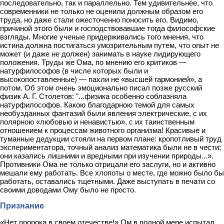
последовательно, так и параллельно. Тем удивительнее, что
современники не только не оценили должным образом его
труда, но даже стали ожесточенно поносить его. Видимо,
причиной этого были и господствовавшие тогда философские
взгляды. Многие ученые придерживались того мнения, что
истина должна постигаться умозрительным путем, что опыт не
может (и даже не должен) занимать в науке лидирующего
положения. Труды же Ома, по мнению его критиков —
натурфилософов (в числе которых были и
высокопоставленные) — пахли не «высшей гармонией», а
потом. Об этом очень эмоционально писал позже русский
физик А. Г. Столетов: "...физика особенно соблазняла
натурфилософов. Какою благодарною темой для самых
необузданных фантазий были явления электрические, с их
полярною «любовью и ненавистью», с их таинственным
отношением к процессам животного организма! Красивые и
туманные дедукции стояли на первом плане: кропотливый труд
экспериментатора, точный анализ математика были не в чести;
они казались лишними и вредными при изучении природы...».
Противники Ома не только отрицали его заслуги, но и активно
мешали ему работать. Все хлопоты о месте, где можно было бы
работать, оставались тщетными. Даже выступать в печати со
своими доводами Ому было не просто.
Признание
«Нет пророка в своем отечестве!» Ом в полной мере испытал