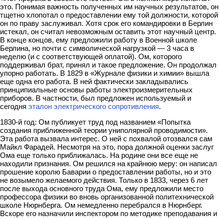
это. Понимая важность полученных им научных результатов, он
тщетно хлопотал о предоставлении ему той должности, которой
он по праву заслуживал. Хотя срок его командировки в Берлин
истекал, он считал невозможным оставить этот научный центр.
В конце концов, ему предложили работу в Военной школе
Берлина, но почти с символической нагрузкой — 3 часа в
неделю (и с соответствующей оплатой). Ом, которого
поддерживал брат, принял и такое предложение. Он продолжал
упорно работать. В 1829 в «Журнале физики и химии» вышла
еще одна его работа. В ней фактически закладывались
принципиальные основы работы электроизмерительных
приборов. В частности, был предложен используемый и
сегодня
эталон электрического сопротивления
.
1830-й год: Ом публикует труд под названием «Попытка
создания приближенной теории униполярной проводимости».
Эта работа вызвала интерес. О ней с похвалой отозвался сам
Майкл Фарадей. Несмотря на это, пора должной оценки заслуг
Ома еще только приближалась. На родине они все еще не
находили признания. Ом решился на крайнюю меру: он написал
прошение королю Баварии о предоставлении работы, но и это
не возымело желаемого действия. Только в 1833, через 6 лет
после выхода основного труда Ома, ему предложили место
профессора физики во вновь организованной политехнической
школе Нюрнберга. Ом немедленно перебрался в Нюрнберг.
Вскоре его назначили инспектором по методике преподавания и