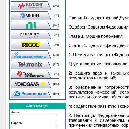
(666)
(24)
Принят Государственной Думо
(265)
Одобрен Советом Федерации 
(20)
Глава 1. Общие положения
Статья 1. Цели и сфера дейс
(96)
1. Целями настоящего Федера
(558)
1) установление правовых ос
(225)
2) защита прав и законных
(23)
результатов измерений;
(132)
3) обеспечение потребност
результатов измерений, ис
(154)
растительного мира, обеспече
4) содействие развитию экон
Авторизация
Логин:
2. Настоящий Федеральный з
требований к измерениям, 
Пароль:
применении стандартных обра