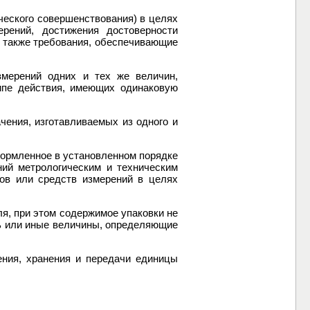
ческого совершенствования) в целях
ерений, достижения достоверности
а также требования, обеспечивающие
змерений одних и тех же величин,
ипе действия, имеющих одинаковую
чения, изготавливаемых из одного и
формленное в установленном порядке
ний метрологическим и техническим
цов или средств измерений в целях
ля, при этом содержимое упаковки не
дь или иные величины, определяющие
ения, хранения и передачи единицы