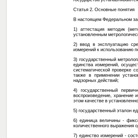
Статья 2. Основные понятия
В настоящем Федеральном за
1) аттестация методик (ме
установленным метрологичес
2) ввод в эксплуатацию ср
измерений к использованию п
3) государственный метролог
единства измерений, осуще
систематической проверке с
также в применении устано
надзорных действий;
4) государственный перви
воспроизведение, хранение 
этом качестве в установленн
5) государственный эталон е
6) единица величины - фикс
количественного выражения о
7) единство измерений - сос