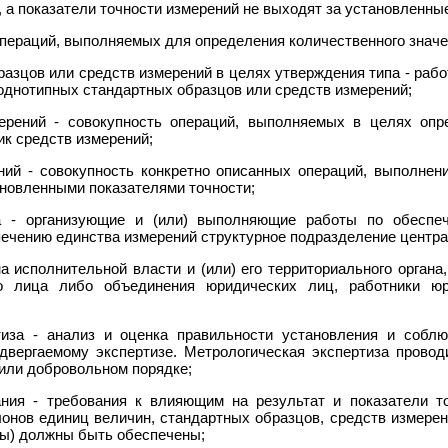
 а показатели точности измерений не выходят за установленны
 операций, выполняемых для определения количественного знач
разцов или средств измерений в целях утверждения типа - раб
 однотипных стандартных образцов или средств измерений;
мерений - совокупность операций, выполняемых в целях опр
ик средств измерений;
ений - совокупность конкретно описанных операций, выполнен
ановленными показателями точности;
а - организующие и (или) выполняющие работы по обеспеч
ечению единства измерений структурное подразделение центра
а исполнительной власти и (или) его территориального органа
о лица либо объединения юридических лиц, работники юр
тиза - анализ и оценка правильности установления и собл
одвергаемому экспертизе. Метрологическая экспертиза провод
 или добровольном порядке;
ания - требования к влияющим на результат и показатели т
лонов единиц величин, стандартных образцов, средств измерени
ры) должны быть обеспечены;