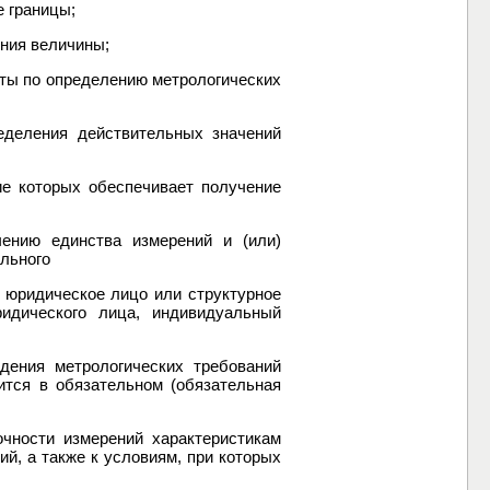
е границы;
ения величины;
оты по определению метрологических
еделения действительных значений
ие которых обеспечивает получение
ению единства измерений и (или)
льного
, юридическое лицо или структурное
идического лица, индивидуальный
юдения метрологических требований
ится в обязательном (обязательная
очности измерений характеристикам
й, а также к условиям, при которых