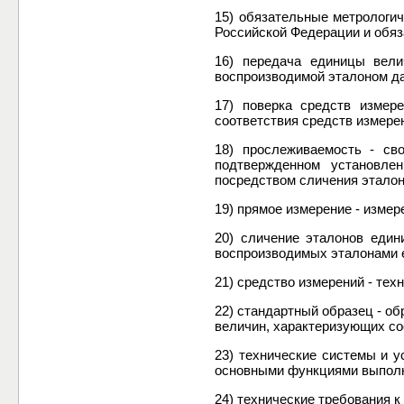
15) обязательные метрологи
Российской Федерации и обяз
16) передача единицы вели
воспроизводимой эталоном д
17) поверка средств измер
соответствия средств измере
18) прослеживаемость - св
подтвержденном установле
посредством сличения эталон
19) прямое измерение - изме
20) сличение эталонов един
воспроизводимых эталонами е
21) средство измерений - тех
22) стандартный образец - о
величин, характеризующих сос
23) технические системы и у
основными функциями выпол
24) технические требования к