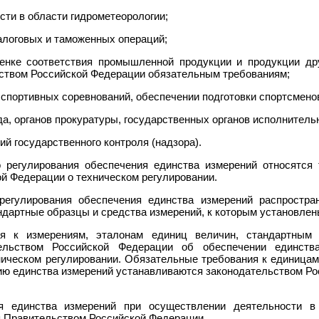
сти в области гидрометеорологии;
налоговых и таможенных операций;
енке соответствия промышленной продукции и продукции др
ством Российской Федерации обязательным требованиям;
спортивных соревнований, обеспечении подготовки спортсменов
а, органов прокуратуры, государственных органов исполнитель
й государственного контроля (надзора).
о регулирования обеспечения единства измерений относятся
й Федерации о техническом регулировании.
 регулирования обеспечения единства измерений распростра
ндартные образцы и средства измерений, к которым установле
ия к измерениям, эталонам единиц величин, стандартным
тельством Российской Федерации об обеспечении единств
ическом регулировании. Обязательные требования к единицам
ию единства измерений устанавливаются законодательством Р
я единства измерений при осуществлении деятельности в
я Правительством Российской Федерации.