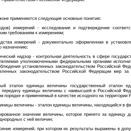
коне применяются следующие основные понятия:
тодов) измерений - исследование и подтверждение соответс
ким требованиям к измерениям;
едства измерений - документально оформленная в установле
о назначению;
ический надзор - контрольная деятельность в сфере государс
ствляемая уполномоченными федеральными органами исполни
облюдения установленных законодательством Российской Фед
вленных законодательством Российской Федерации мер за
чный эталон единицы величины государственный эталон е
и передачу единицы величины с наивысшей в Российской Фе
ом порядке и применяемый в качестве исходного на территории 
диницы величины - эталон единицы величины, находящийся в ф
ированное значение величины, которое принято за единицу 
днородных с ней величин;
тояние измерений, при котором их результаты выражены в до