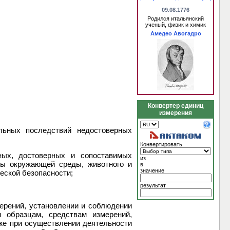
09.08.1776
Родился итальянский
ученый, физик и химик
Амедео Авогадро
Конвертер единиц
измерения
льных последствий недостоверных
Конвертировать
ных, достоверных и сопоставимых
из
ны окружающей среды, животного и
в
значение
еской безопасности;
результат
ерений, установлении и соблюдении
 образцам, средствам измерений,
кже при осуществлении деятельности