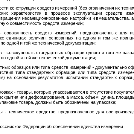
сти конструкции средств измерений (без ограничения их техни
ских характеристик в процессе эксплуатации средств изм
твращения несанкционированных настройки и вмешательства, 
тную совместимость средств измерений;
 - совокупность средств измерений, предназначенных для и
же единицах величин, основанных на одном и том же принц
по одной и той же технической документации;
в - совокупность стандартных образцов одного и того же назна
 по одной и той же технической документации;
ртных образцов или типа средств измерений - документально о
тствия типа стандартных образцов или типа средств измере
ам) на основании результатов испытаний стандартных образ
овках - товары, которые упаковываются в отсутствие покупате
вскрытия или деформирования, а масса, объем, длина, площа
упаковке товара, должны быть обозначены на упаковке;
ы - техническое средство, предназначенное для воспроизвед
Российской Федерации об обеспечении единства измерений