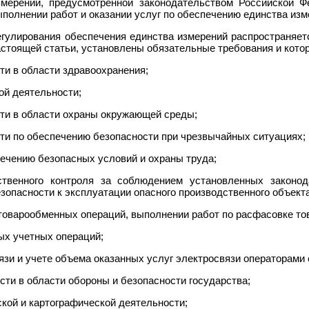
змерений, предусмотренной законодательством Российской Ф
ыполнении работ и оказании услуг по обеспечению единства изм
егулирования обеспечения единства измерений распространяетс
стоящей статьи, установлены обязательные требования и кото
ти в области здравоохранения;
ой деятельности;
ти в области охраны окружающей среды;
ти по обеспечению безопасности при чрезвычайных ситуациях;
печению безопасных условий и охраны труда;
ственного контроля за соблюдением установленных законо
опасности к эксплуатации опасного производственного объекта
 товарообменных операций, выполнении работ по расфасовке то
ых учетных операций;
вязи и учете объема оказанных услуг электросвязи операторами 
сти в области обороны и безопасности государства;
ской и картографической деятельности;