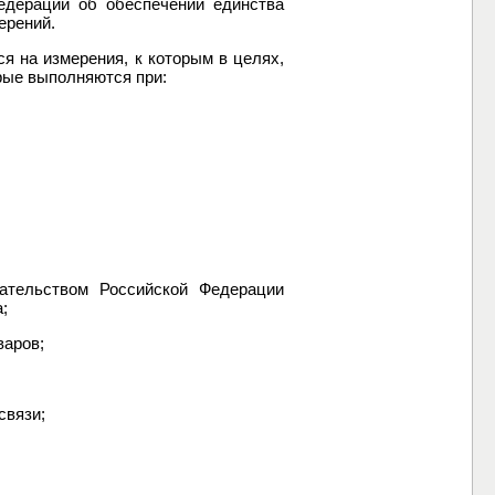
едерации об обеспечении единства
ерений.
я на измерения, к которым в целях,
рые выполняются при:
дательством Российской Федерации
;
варов;
связи;