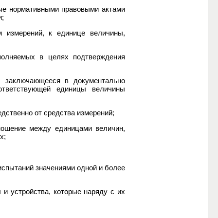
ные нормативными правовыми актами
и;
 измерений, к единице величины,
ыполняемых в целях подтверждения
, заключающееся в документально
ответствующей единицы величины
едственно от средства измерений;
тношение между единицами величин,
х;
испытаний значениями одной и более
 и устройства, которые наряду с их