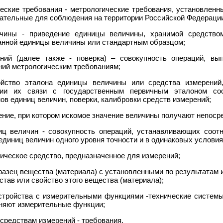
ческие требования - метрологические требования, установлен
ательные для соблюдения на территории Российской Федераци
чины - приведение единицы величины, хранимой средством
анной единицы величины или стандартным образцом;
ений (далее также - поверка) – совокупность операций, в
ний метрологическим требованиям;
ойство эталона единицы величины или средства измерений
нии их связи с государственным первичным эталоном со
ов единиц величин, поверки, калибровки средств измерений;
рение, при котором искомое значение величины получают непоср
иц величин - совокупность операций, устанавливающих соо
диниц величин одного уровня точности и в одинаковых условия
ническое средство, предназначенное для измерений;
бразец вещества (материала) с установленными по результатам 
тав или свойство этого вещества (материала);
стройства с измерительными функциями -технические системы
няют измерительные функции;
 средствам измерений - требования,