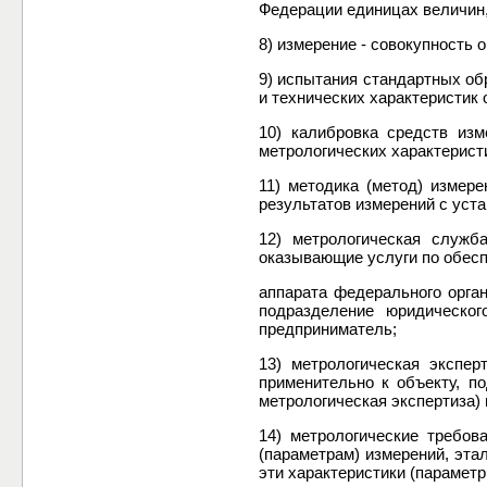
Федерации единицах величин,
8) измерение - совокупность
9) испытания стандартных об
и технических характеристик
10) калибровка средств из
метрологических характерист
11) методика (метод) измер
результатов измерений с уст
12) метрологическая служб
оказывающие услуги по обесп
аппарата федерального орган
подразделение юридическог
предприниматель;
13) метрологическая экспер
применительно к объекту, п
метрологическая экспертиза)
14) метрологические требов
(параметрам) измерений, эта
эти характеристики (парамет