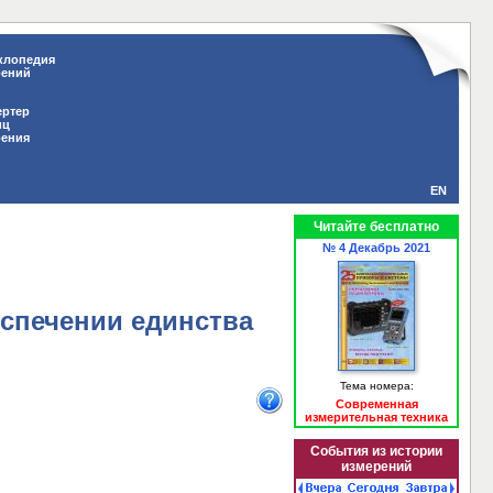
клопедия
рений
ертер
иц
рения
EN
Читайте бесплатно
№ 4 Декабрь 2021
еспечении единства
Тема номера:
Современная
измерительная техника
События из истории
измерений