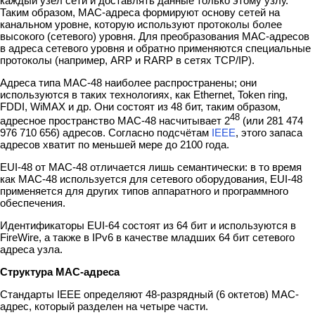
каждый узел сети и доставлять данные только этому узлу.
Таким образом, MAC-адреса формируют основу сетей на
канальном уровне, которую используют протоколы более
высокого (сетевого) уровня. Для преобразования MAC-адресов
в адреса сетевого уровня и обратно применяются специальные
протоколы (например, ARP и RARP в сетях TCP/IP).
Адреса типа MAC-48 наиболее распространены; они
используются в таких технологиях, как Ethernet, Token ring,
FDDI, WiMAX и др. Они состоят из 48 бит, таким образом,
48
адресное пространство MAC-48 насчитывает 2
(или 281 474
976 710 656) адресов. Согласно подсчётам
IEEE
, этого запаса
адресов хватит по меньшей мере до 2100 года.
EUI-48 от MAC-48 отличается лишь семантически: в то время
как MAC-48 используется для сетевого оборудования, EUI-48
применяется для других типов аппаратного и программного
обеспечения.
Идентификаторы EUI-64 состоят из 64 бит и используются в
FireWire, а также в IPv6 в качестве младших 64 бит сетевого
адреса узла.
Структура MAC-адреса
Стандарты IEEE определяют 48-разрядный (6 октетов) MAC-
адрес, который разделен на четыре части.