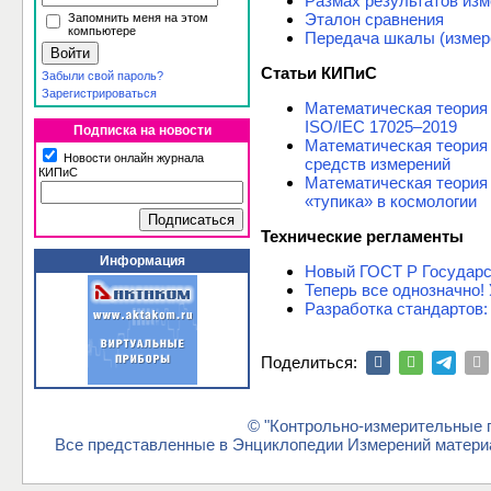
Размах результатов из
Эталон сравнения
Запомнить меня на этом
компьютере
Передача шкалы (измер
Статьи КИПиС
Забыли свой пароль?
Зарегистрироваться
Математическая теория 
ISO/IEC 17025–2019
Подписка на новости
Математическая теория
Новости онлайн журнала
средств измерений
КИПиС
Математическая теория 
«тупика» в космологии
Технические регламенты
Информация
Новый ГОСТ Р Государс
Теперь все однозначно!
Разработка стандартов:
Поделиться:
© "Контрольно-измерительные п
Все представленные в Энциклопедии Измерений материа