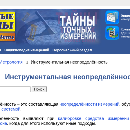
Энци
изме
Конв
един
изме
и
Энциклопедия измерений
Персональный раздел
Метрология
Инструментальная неопределённость
Инструментальная неопределённо
ённость – это составляющая
неопределённости измерений
, об
 системой
.
делённость выявляют при
калибровке
средства измерений
она
, когда для этого используют иные подходы.