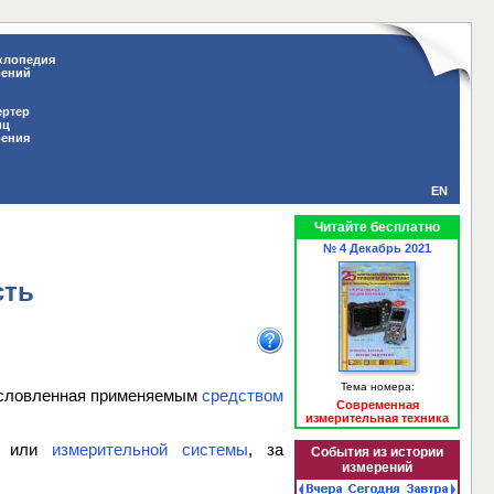
клопедия
рений
ертер
иц
рения
EN
Читайте бесплатно
№ 4 Декабрь 2021
сть
Тема номера:
условленная применяемым
средством
Современная
измерительная техника
или
измерительной системы
, за
События из истории
измерений