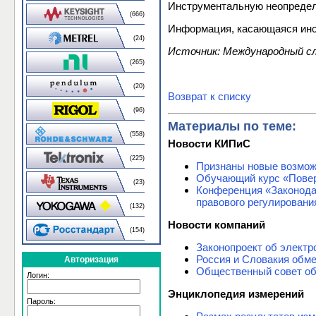
Инструментальную неопредел
(666)
Информация, касающаяся инс
(24)
Источник: Международный с
(265)
(20)
Возврат к списку
(96)
Материалы по теме:
(558)
Новости КИПиС
(225)
Признаны новые возмож
Обучающий курс «Повер
(23)
Конференция «Законода
правового регулировани
(132)
Новости компаний
(154)
Законопроект об электр
Россия и Словакия обм
Авторизация
Общественный совет об
Логин:
Энциклопедия измерений
Пароль: