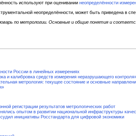
ённость используют при оценивании
неопределённости измере
трументальной неопределённости, может быть приведена в с
ловарь по метрологии. Основные и общие понятия и соотве
ности России в линейных измерениях
ка и калибровка средств измерения неразрушающего контроля
тельная метрология: текущее состояние и основные направлен
я»
онной регистрации результатов метрологических работ
енялись опытом в развитии национальной инфраструктуры каче
судил инициативы Росстандарта для цифровой экономики