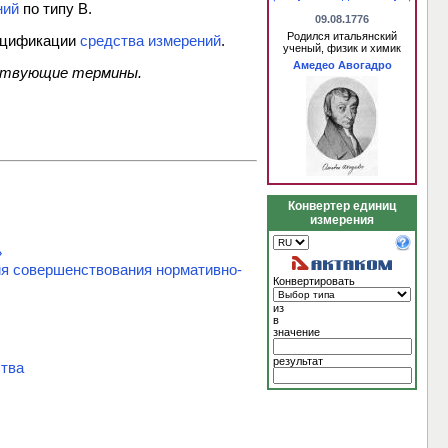
ний
по типу В.
09.08.1776
Родился итальянский
пецификации
средства измерений
.
ученый, физик и химик
Амедео Авогадро
тствующие термины.
Конвертер единиц
измерения
»
ия совершенствования нормативно-
Конвертировать
из
в
значение
результат
ства