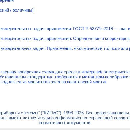
мерений
ений / величины)
измерительных задач: приложения. ГОСТ Р 58771–2019 — шаг в
 измерительных задач: приложения. Определение и корректиро
измерительных задач: Приложения. «Космический толчок» или 
твенная поверочная схема для средств измерений электрическ
 Установлены стандартные требования к методикам калибровки
 подняться из машинного зала на капитанский мостик
риборы и системы" ("КИПиС"), 1996-2026. Все права защищены
лы имеют исключительно информационно-справочный характер 
нормативных документов.