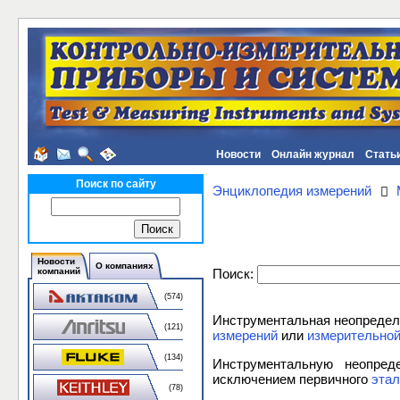
Новости
Онлайн журнал
Стать
Поиск по сайту
Энциклопедия измерений
Новости
О компаниях
Поиск:
компаний
(574)
Инструментальная неопредел
(121)
измерений
или
измерительной
(134)
Инструментальную неопре
исключением первичного
этал
(78)