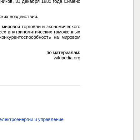
ников. 31 декабря 1889 года Сименс
ских воздействий.
 мировой торговли и экономического
всех внутриполитических таможенных
онкурентоспособность на мировом
по материалам:
wikipedia.org
лектроэнергии и управление