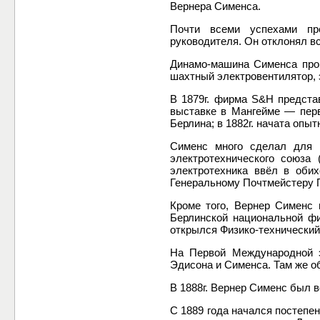
Вернера Сименса.
Почти всеми успехами пре
руководителя. Он отклонял в
Динамо-машина Сименса прои
шахтный электровентилятор, э
В 1879г. фирма S&H предста
выставке в Мангейме — перв
Берлина; в 1882г. начата опы
Сименс много сделал для р
электротехнического союза
электротехника ввёл в оби
Генеральному Почтмейстеру Г
Кроме того, Вернер Сименс 
Берлинской национальной фи
открылся Физико-технический 
На Первой Международной э
Эдисона и Сименса. Там же о
В 1888г. Вернер Сименс был 
С 1889 года начался постепен