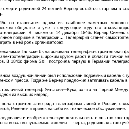
е смерти родителей 24-летний Вернер остаётся старшим в сем
р.
45г. он становится одним из наиболее заметных молоды
ческом обществе и уже в следующем году его откомандир
ротелеграфии. В письме от 14 декабря 1846г. Вернер Сименс 
оянное поприще в телеграфии… Телеграфия станет самостоятел
рать в ней роль организатора».
 механиком Гальске была основана телеграфно-строительная фи
электротелеграфии широким кругом работ в области точной ме
ов. В 1849г. фирма S&H построила первую в Германии телегра
новном воздушной линии был использован подземный кабель с г
енсом пресса. Тогда же Вернер предложил затягивать кабель в
стрелочный телеграф Уитстона—Кука, за что на Первой Межд
 одной из высших наград.
 вела строительство ряда телеграфных линий в России, связ
игой, Ревелем и приняв на себя их техническое обслуживание.
ледования и изобретательскую деятельность с опытно-констр
енствовал выпускаемые изделия — черта, роднившая этого учё