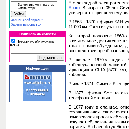
Его доклад об электротелег
Запомнить меня на этом
Араго
. В возрасте 35 лет Си
компьютере
университет присвоил ему зв
Забыли свой пароль?
В 1868—1870гг. фирма S&H у
Зарегистрироваться
11 000 км. Один из участков э
Подписка на новости
Ко второй половине 1860-х
значительное достижение в э
Новости онлайн журнала
тока с самовозбуждением, д
КИПиС
впоследствии преобразованну
В начале 1870-х годов S
кабелеукладочной машиной.
Информация
Ирландию и США (5700 км), 
кабелей.
В июле 1874г. Сименс был пр
В 1877г. фирма S&H изгот
телефонной станции.
В 1877 году в сланцах, отн
сохранившаяся окаменелост
намеревался продать её за гр
покупает её, оставляя таким 
раритета Archaeopteryx Simen