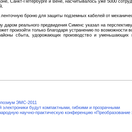
оне, Санкт-Петербурге и Вене, насчитывалось уже 5000 сотруд
й.
ую ленточную броню для защиты подземных кабелей от механиче
у даром реального предвидения Сименс указал на перспективу
жет произойти только благодаря устранению по возможности 
районы сбыта, удорожающих производство и уменьшающих к
мпозиум ЭМС-2011
й электроники будут компактными, гибкими и прозрачными
ародную научно-практическую конференцию «Преобразование э