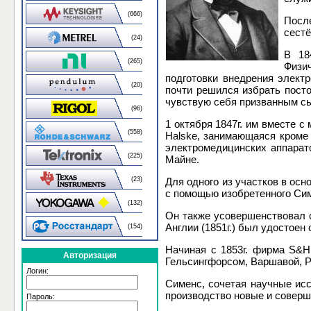
(666)
Посл
сестё
(24)
В 18
(265)
Физи
подготовки внедрения элект
(20)
почти решился избрать пост
чувствую себя призванным сыг
(96)
1 октября 1847г. им вместе с
(558)
Halske, занимающаяся кроме 
электромедицинских аппарат
(225)
Майне.
Для одного из участков в ос
(23)
с помощью изобретенного Сим
(132)
Он также усовершенствовал 
Англии (1851г.) был удостоен
(154)
Начиная с 1853г. фирма S&H
Авторизация
Гельсингфорсом, Варшавой, Р
Логин:
Сименс, сочетая научные исс
производство новые и соверш
Пароль: