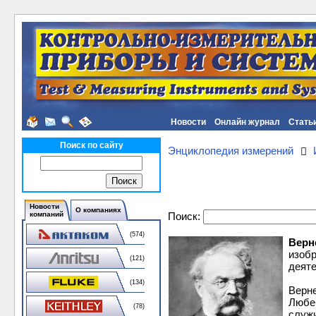
Новости
Онлайн журнал
Стать
Поиск по сайту
Энциклопедия измерений
Новости
О компаниях
Поиск:
компаний
(574)
Верн
изоб
(121)
деяте
(134)
Верн
Любе
(78)
служи