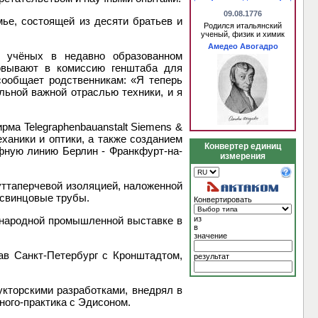
09.08.1776
ье, состоящей из десяти братьев и
Родился итальянский
ученый, физик и химик
Амедео Авогадро
х учёных в недавно образованном
овывают в комиссию генштаба для
сообщает родственникам: «Я теперь
ьной важной отраслью техники, и я
рма Telegraphenbauanstalt Siemens &
ханики и оптики, а также созданием
Конвертер единиц
фную линию Берлин - Франкфурт-на-
измерения
уттаперчевой изоляцией, наложенной
 свинцовые трубы.
Конвертировать
ународной промышленной выставке в
из
в
значение
ав Санкт-Петербург с Кронштадтом,
результат
укторскими разработками, внедрял в
ного-практика с Эдисоном.