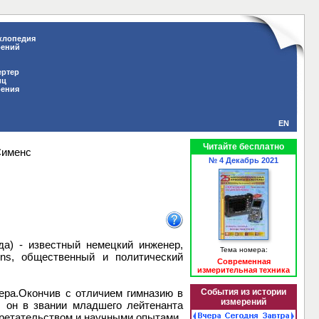
клопедия
рений
ертер
иц
рения
EN
Читайте бесплатно
Сименс
№ 4 Декабрь 2021
да) - известный немецкий инженер,
Тема номера:
ns, общественный и политический
Современная
измерительная техника
ера.Окончив с отличием гимназию в
События из истории
измерений
, он в звании младшего лейтенанта
бретательством и научными опытами.