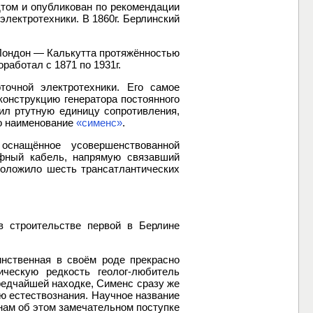
том и опубликован по рекомендации
электротехники. В 1860г. Берлинский
Лондон — Калькутта протяжённостью
работал с 1871 по 1931г.
точной электротехники. Его самое
конструкцию генератора постоянного
ил ртутную единицу сопротивления,
но наименование
«сименс»
.
оснащённое усовершенствованной
афный кабель, напрямую связавший
роложило шесть трансатлантических
 в строительстве первой в Берлине
инственная в своём роде прекрасно
ческую редкость геолог-любитель
 редчайшей находке, Сименс сразу же
ею естествознания. Научное название
 нам об этом замечательном поступке