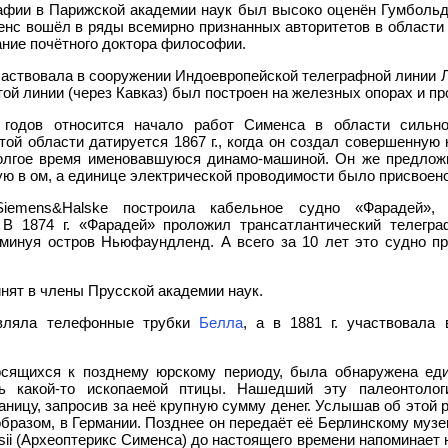
рафии в Парижской академии наук был высоко оценён Гумбольд
менс вошёл в ряды всемирно признанных авторитетов в области 
ание почётного доктора философии.
частвовала в сооружении Индоевропейской телеграфной линии 
той линии (через Кавказ) был построен на железных опорах и про
 годов относится начало работ Сименса в области сильно
той области датируется 1867 г., когда он создал совершенную 
олгое время именовавшуюся динамо-машиной. Он же предлож
ю в ом, а единице электрической проводимости было присвое
iemens&Halske построила кабельное судно «Фарадей», 
 В 1874 г. «Фарадей» проложил трансатлантический телегр
минуя остров Ньюфаундленд. А всего за 10 лет это судно п
инят в члены Прусской академии наук.
овляла телефонные трубки
Белла
, а в 1881 г. участвовала
осящихся к позднему юрскому периоду, была обнаружена ед
ь какой-то ископаемой птицы. Нашедший эту палеонтологи
аницу, запросив за неё крупную сумму денег. Услышав об этой
образом, в Германии. Позднее он передаёт её Берлинскому муз
sii (Археоптерикс Сименса) до настоящего времени напоминает