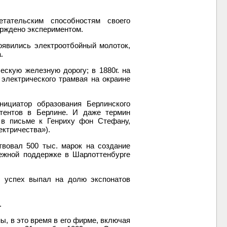
тательским способностям своего
ерждено экспериментом.
оявились электроотбойный молоток,
.
скую железную дорогу; в 1880г. на
электрического трамвая на окраине
ициатор образования Берлинского
атентов в Берлине. И даже термин
 в письме к Генриху фон Стефану,
ектричества»).
твовал 500 тыс. марок на создание
нежной поддержке в Шарлоттенбурге
й успех выпал на долю экспонатов
.
ы, в это время в его фирме, включая