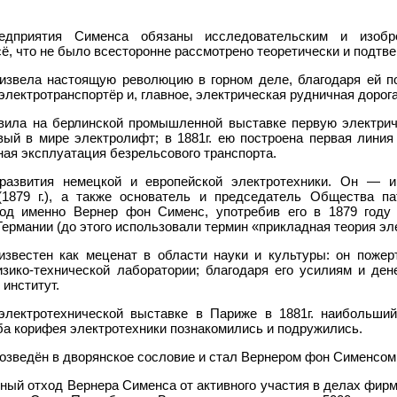
дприятия Сименса обязаны исследовательским и изобре
сё, что не было всесторонне рассмотрено теоретически и подтв
звела настоящую революцию в горном деле, благодаря ей п
лектротранспортёр и, главное, электрическая рудничная дорога
вила на берлинской промышленной выставке первую электриче
ый в мире электролифт; в 1881г. ею построена первая линия 
тная эксплуатация безрельсового транспорта.
азвития немецкой и европейской электротехники. Он — ин
 (1879 г.), а также основатель и председатель Общества п
ход именно Вернер фон Сименс, употребив его в 1879 году
ермании (до этого использовали термин «прикладная теория эл
известен как меценат в области науки и культуры: он пожер
зико-технической лаборатории; благодаря его усилиям и де
институт.
лектротехнической выставке в Париже в 1881г. наибольши
ба корифея электротехники познакомились и подружились.
возведён в дворянское сословие и стал Вернером фон Сименсом
ный отход Вернера Сименса от активного участия в делах фирм