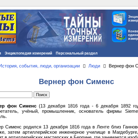
Энци
изме
Конв
един
изме
и
Энциклопедия измерений
Персональный раздел
История, события, люди, организации
Люди
Вернер фон 
Вернер фон Сименс
ер фон Сименс
(13 декабря 1816 года - 6 декабря 1892 го
ретатель, учёный, промышленник, основатель фирмы Sieme
ль.
ер Сименс родился 13 декабря 1816 года в Ленте близ Ганнов
ке, затем артиллерийское инженерное училище в Магдебурге
т в артиллерийских мастерских в Берлине, где занимается изо