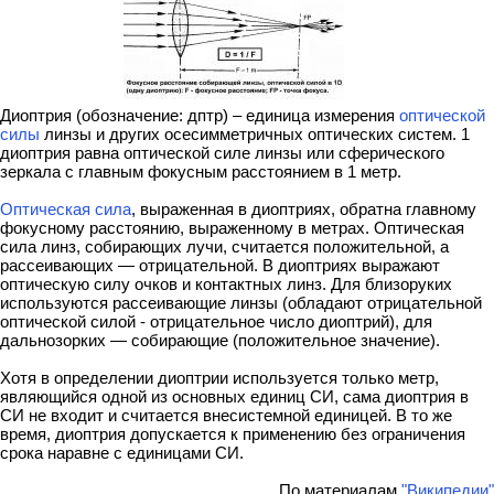
Диоптрия (обозначение: дптр) – единица измерения
оптической
силы
линзы и других осесимметричных оптических систем. 1
диоптрия равна оптической силе линзы или сферического
зеркала с главным фокусным расстоянием в 1 метр.
Оптическая сила
, выраженная в диоптриях, обратна главному
фокусному расстоянию, выраженному в метрах. Оптическая
сила линз, собирающих лучи, считается положительной, а
рассеивающих — отрицательной. В диоптриях выражают
оптическую силу очков и контактных линз. Для близоруких
используются рассеивающие линзы (обладают отрицательной
оптической силой - отрицательное число диоптрий), для
дальнозорких — собирающие (положительное значение).
Хотя в определении диоптрии используется только метр,
являющийся одной из основных единиц СИ, сама диоптрия в
СИ не входит и считается внесистемной единицей. В то же
время, диоптрия допускается к применению без ограничения
срока наравне с единицами СИ.
По материалам
"Википедии"