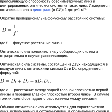
преломляющую способность осесимметричных линз и
центрированных оптических систем из таких линз. Измеряется
оптическая сила в
диоптриях
(в СИ): 1 дптр=1 м
¹.
¯
Обратно пропорциональна фокусному расстоянию системы:
где f — фокусное расстояние линзы.
Оптическая сила положительна у собирающих систем и
отрицательна в случае рассеивающих.
Оптическая сила системы, состоящей из двух находящихся в
воздухе линз с оптическими силами D
и D
, определяется
1
2
формулой:
где d — расстояние между задней главной плоскостью первой
линзы и передней главной плоскостью второй линзы. В случае
тонких линз d совпадает с расстоянием между линзами.
Обычно оптическая сила используется для характеристики
линз, используемых в офтальмологии, в обозначениях очков и