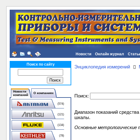
Новости
Онлайн журнал
Стать
Поиск по сайту
Энциклопедия измерений
Новости
О компаниях
Поиск:
компаний
(574)
Диапазон показаний средства
(121)
шкалы.
(134)
Основные метрологические т
(78)