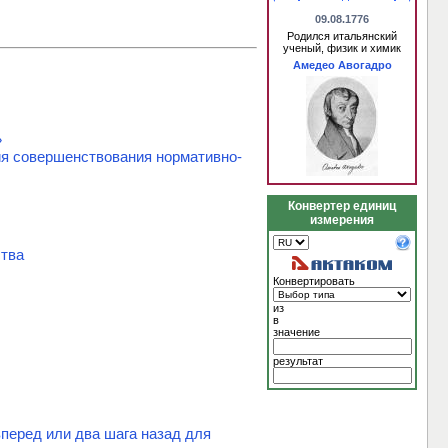
09.08.1776
Родился итальянский
ученый, физик и химик
Амедео Авогадро
»
ия совершенствования нормативно-
Конвертер единиц
измерения
ства
Конвертировать
из
в
значение
результат
перед или два шага назад для