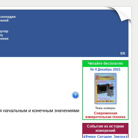
клопедия
рений
ертер
иц
рения
EN
Читайте бесплатно
№ 4 Декабрь 2021
Тема номера:
ая начальным и конечным значениями
Современная
измерительная техника
События из истории
измерений