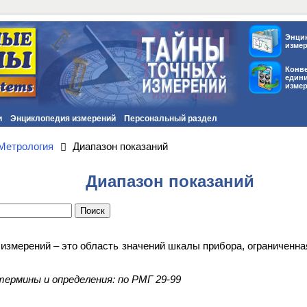
Энци
изме
Конв
един
изме
и
Энциклопедия измерений
Персональный раздел
Метрология
Диапазон показаний
Диапазон показаний
 измерений – это область значений шкалы прибора, ограниченн
ермины и определения: по РМГ 29-99