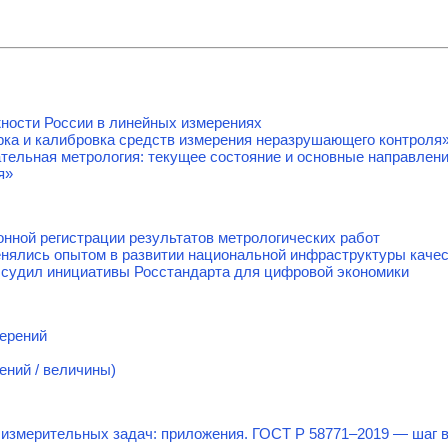
ности России в линейных измерениях
ка и калибровка средств измерения неразрушающего контроля
тельная метрология: текущее состояние и основные направлен
я»
онной регистрации результатов метрологических работ
енялись опытом в развитии национальной инфраструктуры каче
судил инициативы Росстандарта для цифровой экономики
мерений
ений / величины)
измерительных задач: приложения. ГОСТ Р 58771–2019 — шаг в