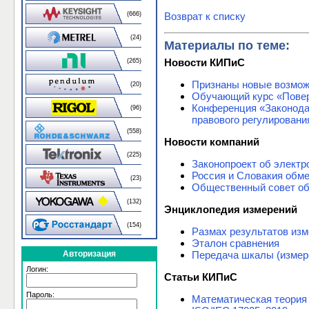
Возврат к списку
(666)
(24)
Материалы по теме:
Новости КИПиС
(265)
Признаны новые возмож
(20)
Обучающий курс «Повер
Конференция «Законода
(96)
правового регулировани
(558)
Новости компаний
(225)
Законопроект об электр
Россия и Словакия обм
(23)
Общественный совет об
(132)
Энциклопедия измерений
(154)
Размах результатов из
Эталон сравнения
Передача шкалы (измер
Авторизация
Логин:
Статьи КИПиС
Пароль:
Математическая теория 