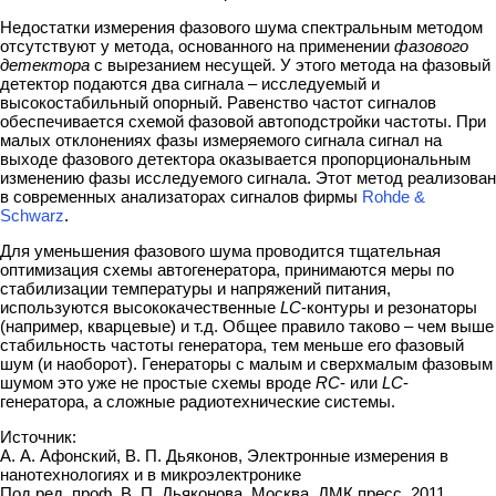
Недостатки измерения фазового шума спектральным методом
отсутствуют у метода, основанного на применении
фазового
детектора
с вырезанием несущей. У этого метода на фазовый
детектор подаются два сигнала – исследуемый и
высокостабильный опорный. Равенство частот сигналов
обеспечивается схемой фазовой автоподстройки частоты. При
малых отклонениях фазы измеряемого сигнала сигнал на
выходе фазового детектора оказывается пропорциональным
изменению фазы исследуемого сигнала. Этот метод реализован
в современных анализаторах сигналов фирмы
Rohde &
Schwarz
.
Для уменьшения фазового шума проводится тщательная
оптимизация схемы автогенератора, принимаются меры по
стабилизации температуры и напряжений питания,
используются высококачественные
LС
-контуры и резонаторы
(например, кварцевые) и т.д. Общее правило таково – чем выше
стабильность частоты генератора, тем меньше его фазовый
шум (и наоборот). Генераторы с малым и сверхмалым фазовым
шумом это уже не простые схемы вроде
RC
- или
LC
-
генератора, а сложные радиотехнические системы.
Источник:
А. А. Афонский, В. П. Дьяконов, Электронные измерения в
нанотехнологиях и в микроэлектронике
Под ред. проф. В. П. Дьяконова, Москва, ДМК пресс, 2011