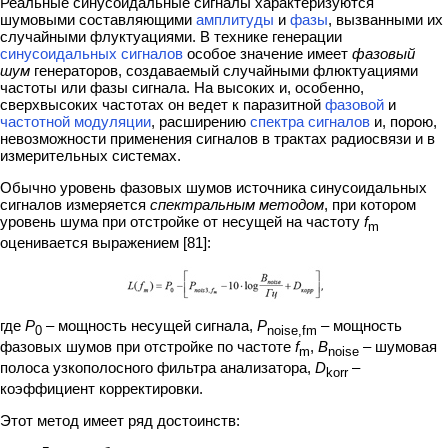
Реальные синусоидальные сигналы характеризуются
шумовыми составляющими
амплитуды
и
фазы
, вызванными их
случайными флуктуациями. В технике генерации
синусоидальных сигналов
особое значение имеет
фазовый
шум
генераторов, создаваемый случайными флюктуациями
частоты или фазы сигнала. На высоких и, особенно,
сверхвысоких частотах он ведет к паразитной
фазовой
и
частотной модуляции
, расширению
спектра сигналов
и, порою,
невозможности применения сигналов в трактах радиосвязи и в
измерительных системах.
Обычно уровень фазовых шумов источника синусоидальных
сигналов измеряется
спектральным методом
, при котором
уровень шума при отстройке от несущей на частоту
f
m
оценивается выражением [81]:
где
P
– мощность несущей сигнала,
P
– мощность
0
noise,
fm
фазовых шумов при отстройке по частоте
f
,
B
– шумовая
m
noise
полоса узкополосного фильтра анализатора,
D
–
korr
коэффициент корректировки.
Этот метод имеет ряд достоинств: