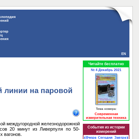
клопедия
рений
ертер
иц
рения
EN
Читайте бесплатно
№ 4 Декабрь 2021
 линии на паровой
Тема номера:
Современная
измерительная техника
рвой междугородной железнодорожной
События из истории
асов 20 минут из Ливерпуля по 50-
измерений
х вагонов.