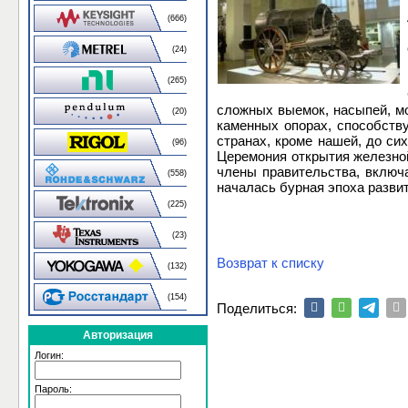
(666)
(24)
(265)
сложных выемок, насыпей, м
(20)
каменных опорах, способств
странах, кроме нашей, до сих
(96)
Церемония открытия железной
члены правительства, включа
(558)
началась бурная эпоха развит
(225)
(23)
Возврат к списку
(132)
(154)
Поделиться:
Авторизация
Логин:
Пароль: