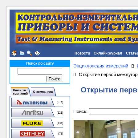
Новости
Онлайн журнал
Стать
Поиск по сайту
Энциклопедия измерений
Открытие первой междугор
Открытие перв
Новости
О компаниях
компаний
(574)
Поиск:
(121)
(134)
(78)