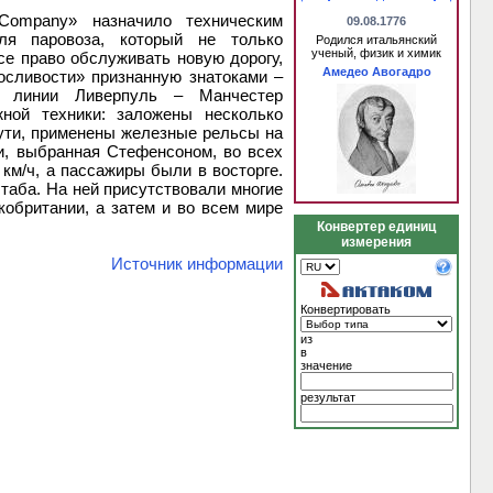
 Company» назначило техническим
09.08.1776
ля паровоза, который не только
Родился итальянский
ученый, физик и химик
се право обслуживать новую дорогу,
Амедео Авогадро
осливости» признанную знатоками –
ии линии Ливерпуль – Манчестер
ой техники: заложены несколько
ути, применены железные рельсы на
и, выбранная Стефенсоном, во всех
 км/ч, а пассажиры были в восторге.
таба. На ней присутствовали многие
кобритании, а затем и во всем мире
Конвертер единиц
измерения
Источник информации
Конвертировать
из
в
значение
результат