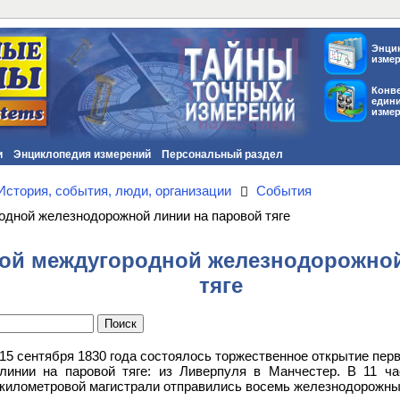
Энци
изме
Конв
един
изме
и
Энциклопедия измерений
Персональный раздел
История, события, люди, организации
События
одной железнодорожной линии на паровой тяге
ой междугородной железнодорожной
тяге
15 сентября 1830 года состоялось торжественное открытие пе
линии на паровой тяге: из Ливерпуля в Манчестер. В 11 ч
километровой магистрали отправились восемь железнодорожны