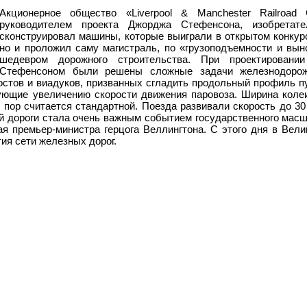
Акционерное общество «Liverpool & Manchester Railroad
руководителем проекта Джорджа Стефенсона, изобретате
сконструировал машины, которые выиграли в открытом конкур
но и проложил саму магистраль, по «грузоподъемности и вын
шедевром дорожного строительства. При проектирован
Стефенсоном были решены сложные задачи железнодорожн
остов и виадуков, призванных сгладить продольный профиль п
ующие увеличению скорости движения паровоза. Ширина коле
 пор считается стандартной. Поезда развивали скорость до 30
 дороги стала очень важным событием государственного масш
я премьер-министра герцога Веллингтона. С этого дня в Вели
ия сети железных дорог.